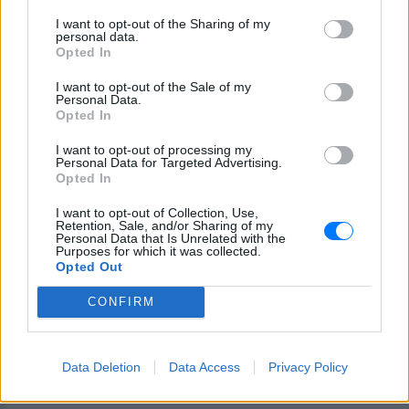
I want to opt-out of the Sharing of my
personal data.
Opted In
I want to opt-out of the Sale of my
Ακολουθήστε το E-Radio.gr στο
Google News
Personal Data.
Opted In
και μάθετε πρώτοι
τα πιο hot νέα
.
I want to opt-out of processing my
Για ακόμη περισσότερα
νέα
, μπείτε στην
ροή
Personal Data for Targeted Advertising.
Opted In
ειδήσεων
του E-Daily.gr
I want to opt-out of Collection, Use,
Ακολουθήστε το E-Radio.gr και στο Instagram
Retention, Sale, and/or Sharing of my
Personal Data that Is Unrelated with the
Purposes for which it was collected.
ΔΙΑΦΗΜΙΣΗ
Opted Out
CONFIRM
Data Deletion
Data Access
Privacy Policy