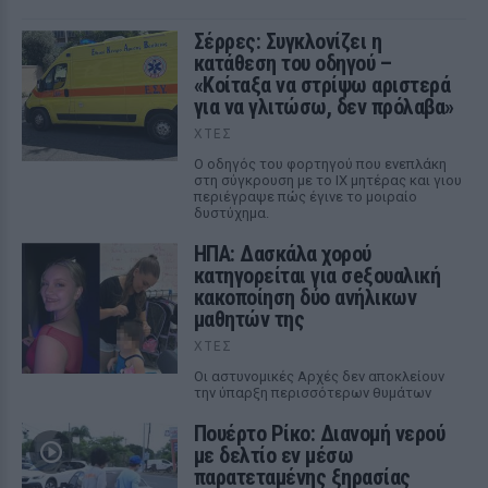
Σέρρες: Συγκλονίζει η
κατάθεση του οδηγού –
«Κοίταξα να στρίψω αριστερά
για να γλιτώσω, δεν πρόλαβα»
ΧΤΕΣ
Ο οδηγός του φορτηγού που ενεπλάκη
στη σύγκρουση με το ΙΧ μητέρας και γιου
περιέγραψε πώς έγινε το μοιραίο
δυστύχημα.
ΗΠΑ: Δασκάλα χορού
κατηγορείται για σeξουαλική
κακοποίηση δύο ανήλικων
μαθητών της
ΧΤΕΣ
Οι αστυνομικές Αρχές δεν αποκλείουν
την ύπαρξη περισσότερων θυμάτων
Πουέρτο Ρίκο: Διανομή νερού
με δελτίο εν μέσω
παρατεταμένης ξηρασίας