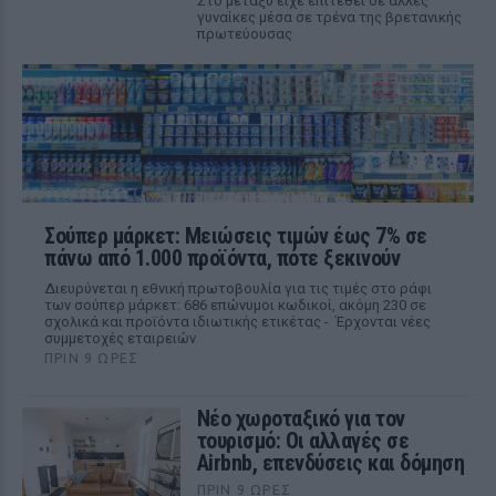
Στο μεταξύ είχε επιτεθεί σε άλλες
γυναίκες μέσα σε τρένα της βρετανικής
πρωτεύουσας
Σούπερ μάρκετ: Μειώσεις τιμών έως 7% σε
πάνω από 1.000 προϊόντα, πότε ξεκινούν
Διευρύνεται η εθνική πρωτοβουλία για τις τιμές στο ράφι
των σούπερ μάρκετ: 686 επώνυμοι κωδικοί, ακόμη 230 σε
σχολικά και προϊόντα ιδιωτικής ετικέτας - Έρχονται νέες
συμμετοχές εταιρειών
ΠΡΙΝ 9 ΏΡΕΣ
Νέο χωροταξικό για τον
τουρισμό: Οι αλλαγές σε
Airbnb, επενδύσεις και δόμηση
ΠΡΙΝ 9 ΏΡΕΣ