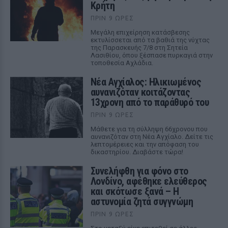
Κρήτη
ΠΡΙΝ 9 ΏΡΕΣ
Μεγάλη επιχείρηση κατάσβεσης
εκτυλίσσεται από τα βαθιά της νύχτας
της Παρασκευής 7/8 στη Σητεία
Λασιθίου, όπου ξέσπασε πυρκαγιά στην
τοποθεσία Αχλάδια.
Νέα Αγχίαλος: Ηλικιωμένος
αυνανιζόταν κοιτάζοντας
13χρονη από το παράθυρό του
ΠΡΙΝ 9 ΏΡΕΣ
Μάθετε για τη σύλληψη 66χρονου που
αυνανιζόταν στη Νέα Αγχίαλο. Δείτε τις
λεπτομέρειες και την απόφαση του
δικαστηρίου. Διαβάστε τώρα!
Συνελήφθη για φόνο στο
Λονδίνο, αφέθηκε ελεύθερος
και σκότωσε ξανά – Η
αστυνομία ζητά συγγνώμη
ΠΡΙΝ 9 ΏΡΕΣ