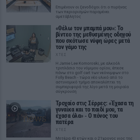
Επιμένουν οι ξενοδόχοι ότι ο πυρήνας
των περιορισμών παραμένει
αμετάβλητος
«Θέλω τον μπαμπά μου»: Το
βίντεο της μεθυσμένης οδηγού
που σκότωσε νύφη ώρες μετά
τον γάμο της
ΧΤΕΣ
Η Jamie Lee Komoroski, με αλκοόλ
τριπλάσιο του νόμιμου ορίου, έπεσε
πάνω στο golf cart των νεόνυμφων στο
Folly Beach - τώρα νέο υλικό από το
αστυνομικό τμήμα αποκαλύπτει τη
συμπεριφορά της λίγο μετά τη μοιραία
σύγκρουση
Τροχαίο στις Σέρρες: «Έχασα τη
γυναίκα και το παιδί μου, τα
έχασα όλα» ‑ Ο πόνος του
πατέρα
ΧΤΕΣ
Μητέρα 43 ετών και ο 21χρονος γιος της