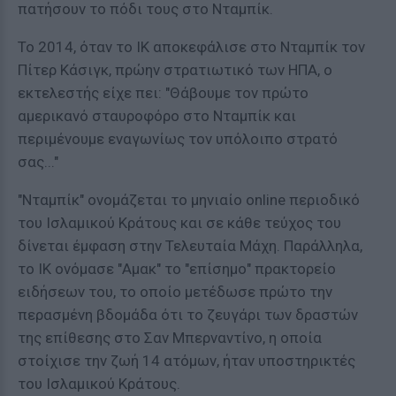
πατήσουν το πόδι τους στο Νταμπίκ.
Το 2014, όταν το ΙΚ αποκεφάλισε στο Νταμπίκ τον
Πίτερ Κάσιγκ, πρώην στρατιωτικό των ΗΠΑ, ο
εκτελεστής είχε πει: "Θάβουμε τον πρώτο
αμερικανό σταυροφόρο στο Νταμπίκ και
περιμένουμε εναγωνίως τον υπόλοιπο στρατό
σας..."
"Νταμπίκ" ονομάζεται το μηνιαίο online περιοδικό
του Ισλαμικού Κράτους και σε κάθε τεύχος του
δίνεται έμφαση στην Τελευταία Μάχη. Παράλληλα,
το ΙΚ ονόμασε "Αμακ" το "επίσημο" πρακτορείο
ειδήσεων του, το οποίο μετέδωσε πρώτο την
περασμένη βδομάδα ότι το ζευγάρι των δραστών
της επίθεσης στο Σαν Μπερναντίνο, η οποία
στοίχισε την ζωή 14 ατόμων, ήταν υποστηρικτές
του Ισλαμικού Κράτους.