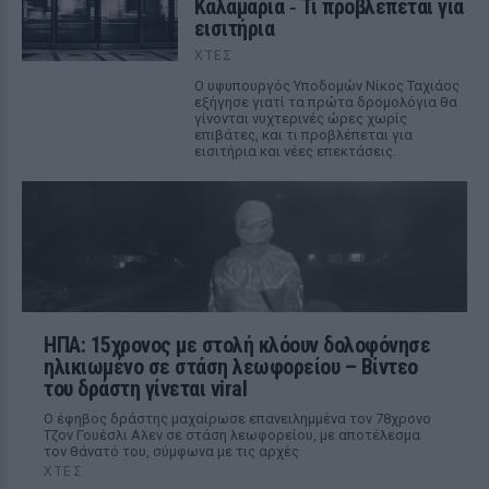
Καλαμαριά ‑ Τι προβλέπεται για
εισιτήρια
ΧΤΕΣ
Ο υφυπουργός Υποδομών Νίκος Ταχιάος
εξήγησε γιατί τα πρώτα δρομολόγια θα
γίνονται νυχτερινές ώρες χωρίς
επιβάτες, και τι προβλέπεται για
εισιτήρια και νέες επεκτάσεις.
ΗΠΑ: 15χρονος με στολή κλόουν δολοφόνησε
ηλικιωμένο σε στάση λεωφορείου – Βίντεο
του δράστη γίνεται viral
Ο έφηβος δράστης μαχαίρωσε επανειλημμένα τον 78χρονο
Τζον Γουέσλι Αλεν σε στάση λεωφορείου, με αποτέλεσμα
τον θάνατό του, σύμφωνα με τις αρχές
ΧΤΕΣ