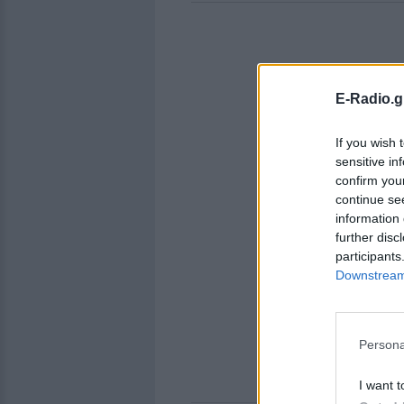
E-Radio.g
If you wish 
sensitive in
confirm you
continue se
information 
further disc
participants
Downstream 
Persona
I want t