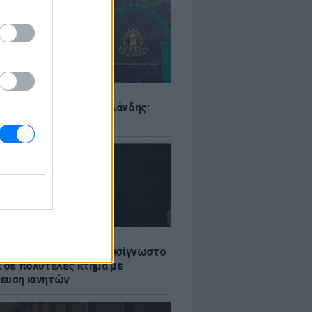
Σ
ιό σε σχολείο της Ταϊλάνδης:
ς άνοιξε πυρ
LE
ή γαμήλια γιορτή για πασίγνωστο
ι σε πολυτελές κτήμα με
ευση κινητών