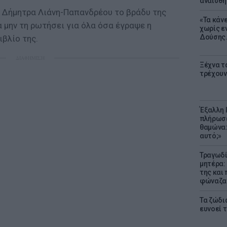
αναίσθη
 Δήμητρα Λιάνη-Παπανδρέου το βράδυ της
«Τα κάν
 μην τη ρωτήσει για όλα όσα έγραψε η
χωρίς ε
Δούσης.
βλίο της.
ΔΙΑΦΗΜΙΣΗ
Ξέχνα τ
τρέχουν
Έξαλλη 
πλήρωσε
θαμώνα:
αυτό;»
Τραγωδί
μητέρα:
της και 
φώναζαν
Τα ζώδια
ευνοεί 