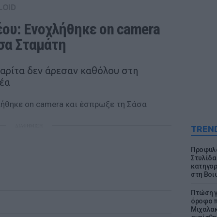
LOID
υ: Ενοχλήθηκε on camera 
σα Σταμάτη
γαρίτα δεν άρεσαν καθόλου στη
ρέα
ΔΙΑΦΗΜΙΣΗ
TREN
Προφυλα
Στυλίδα
κατηγορ
στη Βοι
Πτώση γ
όροφο π
Μιχαλακ