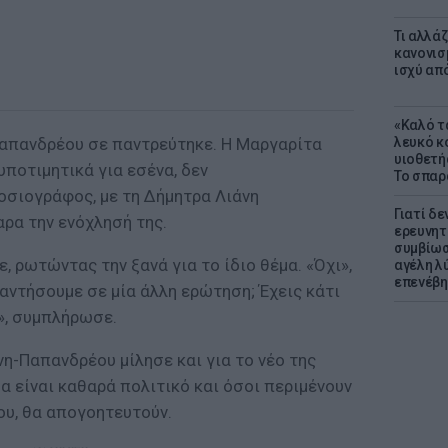
Τι αλλά
κανονισ
ισχύ απ
«Καλό τα
 Παπανδρέου σε παντρεύτηκε. Η Μαργαρίτα
λευκό κ
υιοθετή
υποτιμητικά για εσένα, δεν
Το σπαρ
οσιογράφος, με τη Δήμητρα Λιάνη
Γιατί δε
ρα την ενόχλησή της.
ερευνητ
συμβίωσ
, ρωτώντας την ξανά για το ίδιο θέμα. «Όχι»,
αγέλη λύ
επενέβη
απαντήσουμε σε μία άλλη ερώτηση; Έχεις κάτι
;», συμπλήρωσε.
η-Παπανδρέου μίλησε και για το νέο της
θα είναι καθαρά πολιτικό και όσοι περιμένουν
ου, θα απογοητευτούν.