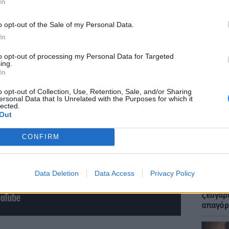
In
πασμα που ακολουθεί:
o opt-out of the Sale of my Personal Data.
In
to opt-out of processing my Personal Data for Targeted
ing.
ΕΙΔΗΣΕΙ
In
Μακελε
Μαθητή
o opt-out of Collection, Use, Retention, Sale, and/or Sharing
ersonal Data that Is Unrelated with the Purposes for which it
lected.
Out
CONFIRM
Data Deletion
Data Access
Privacy Policy
LIFESTY
Μυστικ
ζευγάρ
απαγόρ