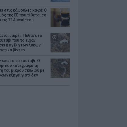
ζει στις κάψουλες καφέ; Ο
μός της ΕΕ που τίθεται σε
ό τις 12 Αυγούστου
ξίδι μικρέ»: Πέθανε το
ουτάβι που το είχαν
σει η αγέλη των λύκων –
ακτικό βίντεο
ν έσωσα το κουτάβι: Ο
ής που κατέγραφε τη
η του μικρού σκυλιού με
κων εξηγεί γιατί δεν