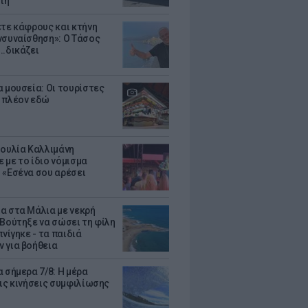
τη
ετε κάφρους και κτήνη
νσυναίσθηση»: Ο Τάσος
..δικάζει
α μουσεία: Οι τουρίστες
 πλέον εδώ
Ιουλία Καλλιμάνη
 με το ίδιο νόμισμα
 «Εσένα σου αρέσει
α στα Μάλια με νεκρή
 Βούτηξε να σώσει τη φίλη
πνίγηκε - τα παιδιά
 για βοήθεια
 σήμερα 7/8: Η μέρα
τις κινήσεις συμφιλίωσης