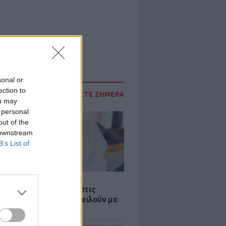
sonal or
ection to
ΔΙΑΒΑΣΤΕ ΣΗΜΕΡΑ
ou may
 personal
out of the
 downstream
B’s List of
Σ
 παροχές: Οι παγίδες στις
ρές χρημάτων που απειλούν με