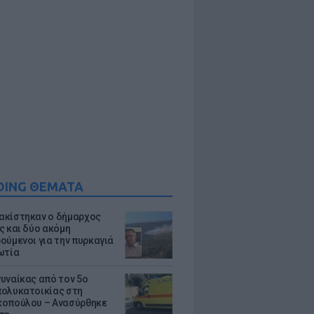
DING ΘΕΜΑΤΑ
κίστηκαν ο δήμαρχος
ς και δύο ακόμη
ούμενοι για την πυρκαγιά
ωτία
υναίκας από τον 5ο
ολυκατοικίας στη
οπούλου – Ανασύρθηκε