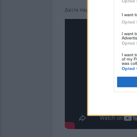
Opted 
Δείτε περισσότερα στο απόσ
I want t
Opted 
I want 
Advertis
Opted 
I want t
of my P
was col
Opted 