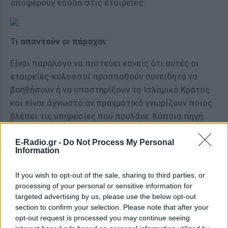
αποφέρουν έσοδα στις εταιρείες.
Τι απαντούν οι πάροχοι
Είναι παράλογο να πιστεύει κανείς ότι αυτές οι
εταιρείες-κολοσσοί προσπαθούν συνειδητά να
βοηθήσουν ή να υποστηρίξουν το Ισλαμικό Κράτος
και είναι άγνωστο αν πραγματικά γνωρίζουν ποιος
βλέπει τις υπηρεσίες που πουλάνε. Κάποια πηγή
που μίλησε στο Spiegel ανέφερε ότι άνδρες με γένια
που πληρώνουν μετρητά αγοράζουν αυτά τα πιάτα
E-Radio.gr -
Do Not Process My Personal
Information
στην Αντιόχεια. Μαζί με τα πιάτα αγοράζουν και
εξοπλισμό για ραδιοεπικοινωνία.
If you wish to opt-out of the sale, sharing to third parties, or
processing of your personal or sensitive information for
Στο ρεπορτάζ του Spiegel απάντησαν επισήμως και
targeted advertising by us, please use the below opt-out
εκπρόσωποι της λουξεμβουργιανής εταιρείας SES,
section to confirm your selection. Please note that after your
λέγοντας ότι πωλούν τις υπηρεσίες τους σε
opt-out request is processed you may continue seeing