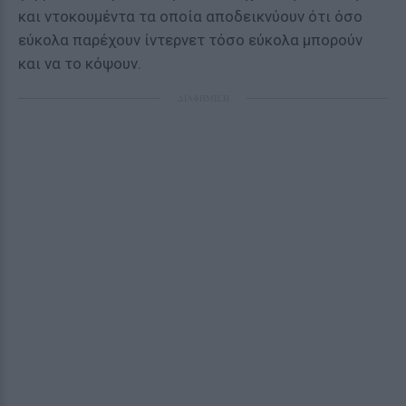
και ντοκουμέντα τα οποία αποδεικνύουν ότι όσο
εύκολα παρέχουν ίντερνετ τόσο εύκολα μπορούν
και να το κόψουν.
ΔΙΑΦΗΜΙΣΗ