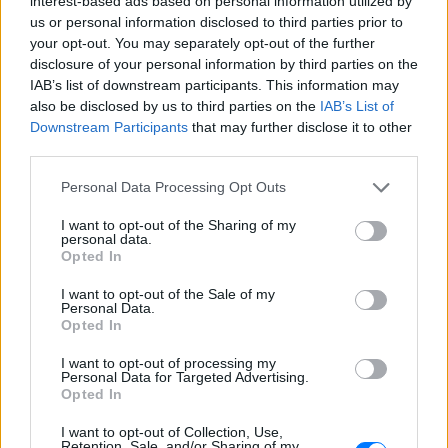
interest-based ads based on personal information utilized by
μεγάλους διανομείς και δεν γνωρίζουν να υπάρχουν
us or personal information disclosed to third parties prior to
χρήστες σε περιοχές της Συρίας που ελέγχονται
your opt-out. You may separately opt-out of the further
από το Ισλαμικό Κράτος. Η SES δήλωσε στο Spiegel
disclosure of your personal information by third parties on the
ότι αν μάθει κάτι τέτοιο θα κόψει αμέσως τις
IAB’s list of downstream participants. This information may
also be disclosed by us to third parties on the
IAB’s List of
υπηρεσίες και την πρόσβαση.
Downstream Participants
that may further disclose it to other
third parties.
Με το GPS γνωρίζουν
Personal Data Processing Opt Outs
«Αλλά όλες αυτές οι δικαιολογίες είναι αληθινές;»,
διερωτάται το Spiegel. Οταν οι εταιρείες
I want to opt-out of the Sharing of my
personal data.
εγκαθιστούν δορυφορικά πιάτα και δίνουν πράσινο
Opted In
φως για εγκατάσταση ίντερνετ, οι χρήστες πρέπει
I want to opt-out of the Sale of my
να δώσουν την ακριβή τοποθεσία μέσω GPS ώστε
Personal Data.
να γίνει η ρύθμιση. Αν δοθούν λάθος στοιχεία
Opted In
τοποθεσίας, τότε οι χρήστες δεν μπορούν να έχουν
I want to opt-out of processing my
πρόσβαση στο ίντερνετ ή έχουν πολύ κακή εικόνα,
Personal Data for Targeted Advertising.
Opted In
όπως αποδεικνύουν τα ντοκουμέντα που έχει το
Spiegel στη διάθεσή του.
I want to opt-out of Collection, Use,
Retention, Sale, and/or Sharing of my