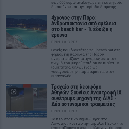
έως 600 ευρώ ανάλογα με την κατηγορία
δικαιούχου και την περίοδο διαμονής.
4χρονος στην Πάρο:
Ανθρωποκτονία από αμέλεια
στο beach bar ‑ Τι έδειξε η
έρευνα
ΠΡΙΝ 10 ΏΡΕΣ
Γονείς και ιδιοκτήτης του beach bar στη
φημισμένη παραλία της Πάρου
αντιμετωπίζουν κατηγορίες μετά τον
πνιγμό του μικρού παιδιού σε πισίνα - ο
ιδιοκτήτης, δηλωμένος ως
ναυαγοσώστης, παραπέμπεται στον
εισαγγελέα
Τροχαίο στη λεωφόρο
Αθηνών‑Σουνίου: Αναστροφή ΙΧ
συνέτριψε μηχανή της ΔΙΑΣ ‑
Δύο αστυνομικοί τραυματίες
ΠΡΙΝ 10 ΏΡΕΣ
Το περιστατικό σημειώθηκε στο
Λαγονήσι, κοντά στην παραλία Πεύκο - το
ενοικιαζόμενο όχημα επέβαιναν τέσσερα