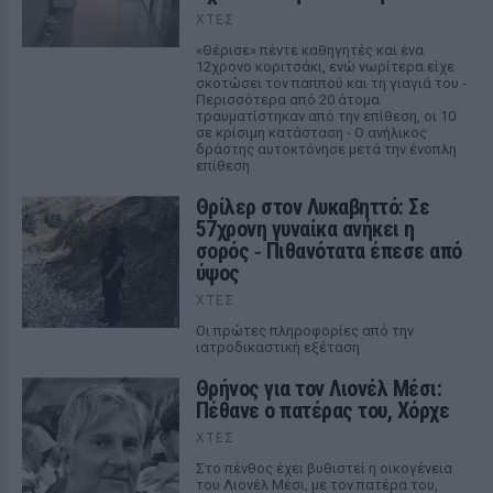
ΧΤΕΣ
«Θέρισε» πέντε καθηγητές και ένα
12χρονο κοριτσάκι, ενώ νωρίτερα είχε
σκοτώσει τον παππού και τη γιαγιά του -
Περισσότερα από 20 άτομα
τραυματίστηκαν από την επίθεση, οι 10
σε κρίσιμη κατάσταση - Ο ανήλικος
δράστης αυτοκτόνησε μετά την ένοπλη
επίθεση
Θρίλερ στον Λυκαβηττό: Σε
57χρονη γυναίκα ανήκει η
σορός ‑ Πιθανότατα έπεσε από
ύψος
ΧΤΕΣ
Οι πρώτες πληροφορίες από την
ιατροδικαστική εξέταση
Θρήνος για τον Λιονέλ Μέσι:
Πέθανε ο πατέρας του, Χόρχε
ΧΤΕΣ
Στο πένθος έχει βυθιστεί η οικογένεια
του Λιονέλ Μέσι, με τον πατέρα του,