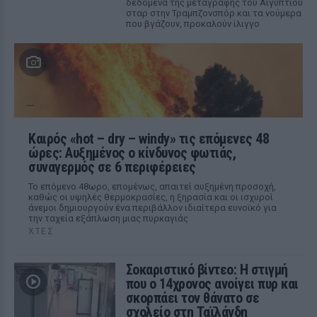
δεδομένα της μεταγραφής του Αιγύπτιου
σταρ στην Τραμπζονσπόρ και τα νούμερα
που βγάζουν, προκαλούν ίλιγγο
Καιρός «hot – dry – windy» τις επόμενες 48
ώρες: Αυξημένος ο κίνδυνος φωτιάς,
συναγερμός σε 6 περιφέρειες
Το επόμενο 48ωρο, επομένως, απαιτεί αυξημένη προσοχή,
καθώς οι υψηλές θερμοκρασίες, η ξηρασία και οι ισχυροί
άνεμοι δημιουργούν ένα περιβάλλον ιδιαίτερα ευνοϊκό για
την ταχεία εξάπλωση μιας πυρκαγιάς
ΧΤΕΣ
Σοκαριστικό βίντεο: Η στιγμή
που ο 14χρονος ανοίγει πυρ και
σκορπάει τον θάνατο σε
σχολείο στη Ταϊλάνδη