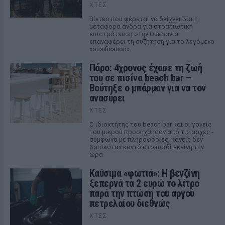
ΧΤΕΣ
Βίντεο που φέρεται να δείχνει βίαιη
μεταφορά άνδρα για στρατιωτική
επιστράτευση στην Ουκρανία
επαναφέρει τη συζήτηση για το λεγόμενο
«busification».
Πάρο: 4χρονος έχασε τη ζωή
του σε πισίνα beach bar –
Βούτηξε ο μπάρμαν για να τον
ανασύρει
ΧΤΕΣ
Ο ιδιοκτήτης του beach bar και οι γονείς
του μικρού προσήχθησαν από τις αρχές -
σύμφωνα με πληροφορίες, κανείς δεν
βρισκόταν κοντά στο παιδί εκείνη την
ώρα
Καύσιμα «φωτιά»: Η βενζίνη
ξεπερνά τα 2 ευρώ το λίτρο
παρά την πτώση του αργού
πετρελαίου διεθνώς
ΧΤΕΣ