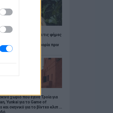
LE
η Βουλγαράκη ξεσπά για τις φήμες
ού με τον Ιωαννίδη:
αυρώστε καμία πληροφορία πριν
ύσετε τη βλακεία σας»
LE
κινό χωριό που έγινε Τροία για
an, Yunkai για το Game of
 και σκηνικό για το βίντεο κλιπ ...
νδή