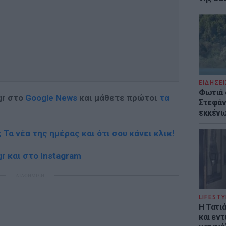
ΕΙΔΗΣΕΙ
Φωτιά 
gr στο
Google News
και μάθετε πρώτοι
τα
Στεφάνι
εκκένω
; Τα νέα της ημέρας και ότι σου κάνει κλικ!
r και στο Instagram
ΔΙΑΦΗΜΙΣΗ
LIFESTY
Η Τατι
και εν