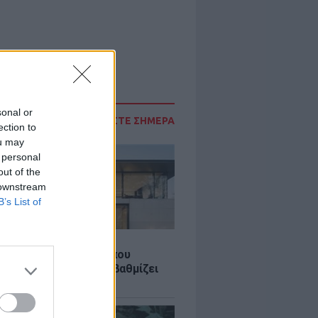
sonal or
ΔΙΑΒΑΣΤΕ ΣΗΜΕΡΑ
ection to
ou may
 personal
out of the
 downstream
B’s List of
Σ
λαστική: Καινοτομία που
ομεί ενέργεια και αναβαθμίζει
ιότητα ζωής