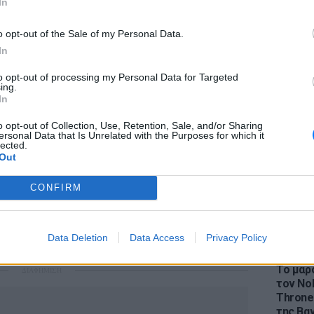
In
o opt-out of the Sale of my Personal Data.
In
to opt-out of processing my Personal Data for Targeted
LIFESTY
να... ξεφορτωθεί τα Boeing, αλλά και να
ing.
Η Ελέν
In
ς για τις χρεώσεις προσγείωσης,
χωρισμ
αυτό δεν συμβεί ως τις 21 Δεκεμβρίου, τότε
«Διαστ
o opt-out of Collection, Use, Retention, Sale, and/or Sharing
ersonal Data that Is Unrelated with the Purposes for which it
εκτοξε
ε δημοπρασία ολόκληρα ή θα διαλυθούν και
lected.
Out
ρα.
δύο επιβατικά αεροσκάφη και ένα εμπορικό,
CONFIRM
λα Λουμπούρ έχει αντιμετωπίσει ξανά
ελευταία δεκαετία έχουν εγκαταλειφθεί εκεί
Data Deletion
Data Access
Privacy Policy
ως μικρά.
LIFESTY
Το μαρο
ΔΙΑΦΗΜΙΣΗ
τον Nol
Thrones
της Βα