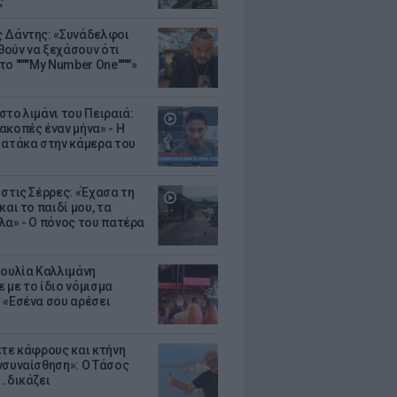
ς
 Δάντης: «Συνάδελφοι
ούν να ξεχάσουν ότι
ο """"My Number One""""»
στο λιμάνι του Πειραιά:
ακοπές έναν μήνα» - Η
 ατάκα στην κάμερα του
 στις Σέρρες: «Έχασα τη
και το παιδί μου, τα
λα» - Ο πόνος του πατέρα
Ιουλία Καλλιμάνη
 με το ίδιο νόμισμα
 «Εσένα σου αρέσει
ετε κάφρους και κτήνη
νσυναίσθηση»: Ο Τάσος
..δικάζει