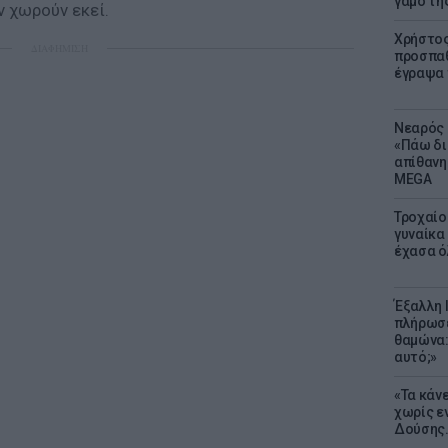
γάμο τη
ν χωρούν εκεί.
Χρήστος
ΔΙΑΦΗΜΙΣΗ
προσπαθ
έγραψα τ
Νεαρός 
«Πάω δι
απίθανη
MEGA
Τροχαίο
γυναίκα 
έχασα ό
Έξαλλη 
πλήρωσε
θαμώνα:
αυτό;»
«Τα κάν
χωρίς ε
Δούσης.