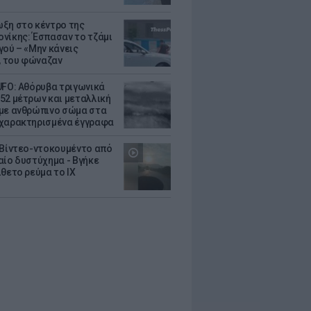
ξη στο κέντρο της
νίκης: Έσπασαν το τζάμι
γού – «Μην κάνεις
 του φώναζαν
UFO: Αθόρυβα τριγωνικά
52 μέτρων και μεταλλική
με ανθρώπινο σώμα στα
χαρακτηρισμένα έγγραφα
 Βίντεο-ντοκουμέντο από
αίο δυστύχημα - Βγήκε
ίθετο ρεύμα το ΙΧ