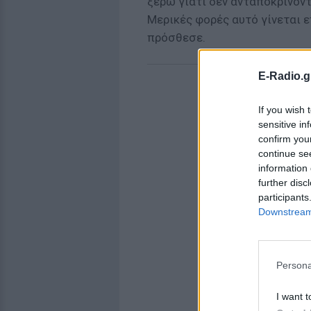
ξέρω γιατί δεν ανταποκρίνοντ
Μερικές φορές αυτό γίνεται ε
πρόσθεσε.
E-Radio.g
If you wish 
sensitive in
confirm you
continue se
information 
further disc
participants
Downstream 
Persona
I want t