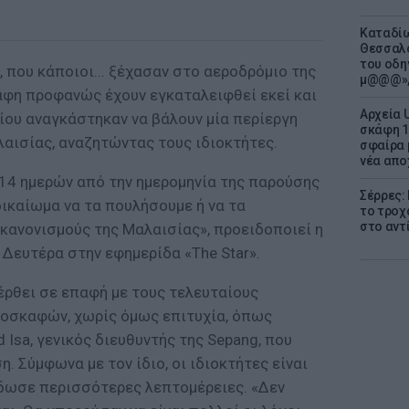
Καταδίω
Θεσσαλο
του οδη
, που κάποιοι... ξέχασαν στο αεροδρόμιο της
μ@@@»,
φη προφανώς έχουν εγκαταλειφθεί εκεί και
Αρχεία 
ίου αναγκάστηκαν να βάλουν μία περίεργη
σκάφη 1
λαισίας, αναζητώντας τους ιδιοκτήτες.
σφαίρα 
νέα απο
 14 ημερών από την ημερομηνία της παρούσης
Σέρρες:
ικαίωμα να τα πουλήσουμε ή να τα
το τροχ
στο αντ
κανονισμούς της Μαλαισίας», προειδοποιεί η
 Δευτέρα στην εφημερίδα «The Star».
έρθει σε επαφή με τους τελευταίους
ροσκαφών, χωρίς όμως επιτυχία, όπως
 Isa, γενικός διευθυντής της Sepang, που
. Σύμφωνα με τον ίδιο, οι ιδιοκτήτες είναι
έδωσε περισσότερες λεπτομέρειες. «Δεν