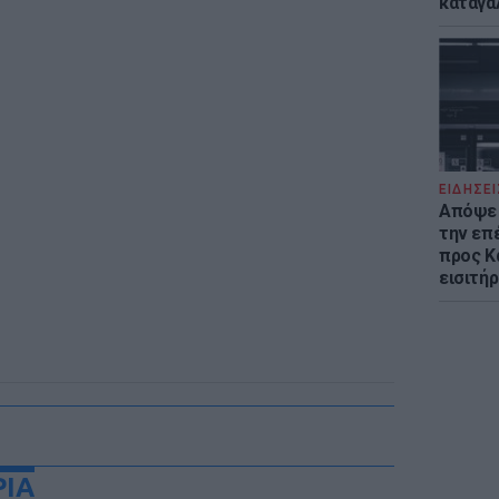
καταγά
ΕΙΔΗΣΕΙ
Απόψε 
την επ
προς Κα
εισιτήρ
ΡΙΑ