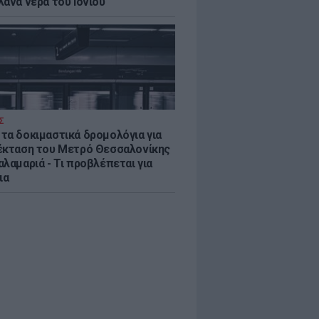
λανα νερά του Ιονίου
Σ
τα δοκιμαστικά δρομολόγια για
έκταση του Μετρό Θεσσαλονίκης
λαμαριά - Τι προβλέπεται για
ια