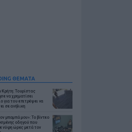
DING ΘΕΜΑΤΑ
ν Κρήτη: Τουρίστας
ησε να χρηματίσει
ο για του επιτρέψει να
ει σε ανήλικη
ον μπαμπά μου»: Το βίντεο
υσμένης οδηγού που
 νύφη ώρες μετά τον