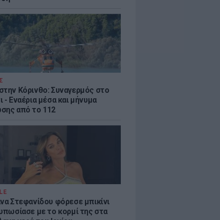
Σ
στην Κόρινθο: Συναγερμός στο
 - Εναέρια μέσα και μήνυμα
σης από το 112
LE
άνα Στεφανίδου φόρεσε μπικίνι
τυπωσίασε με το κορμί της στα