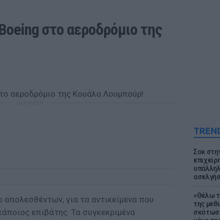
Boeing στο αεροδρόμιο της 
ΔΙΑΦΗΜΙΣΗ
TREN
Σοκ στη
επιχείρ
υπάλληλ
ασελγήσ
«Θέλω τ
ο απολεσθέντων, για τα αντικείμενα που
της μεθ
 κάποιος επιβάτης. Τα συγκεκριμένα
σκότωσε