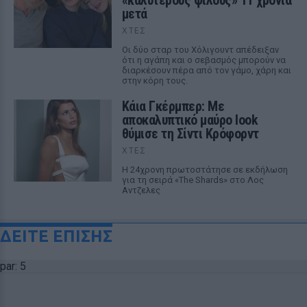
«καλύτερους φίλους» 11 χρόνια
μετά
ΧΤΕΣ
Οι δύο σταρ του Χόλιγουντ απέδειξαν
ότι η αγάπη και ο σεβασμός μπορούν να
διαρκέσουν πέρα από τον γάμο, χάρη και
στην κόρη τους.
Κάια Γκέρμπερ: Με
αποκαλυπτικό μαύρο look
θύμισε τη Σίντι Κρόφορντ
ΧΤΕΣ
Η 24χρονη πρωτοστάτησε σε εκδήλωση
για τη σειρά «The Shards» στο Λος
Αντζελες
ΔΕΙΤΕ ΕΠΙΣΗΣ
par: 5