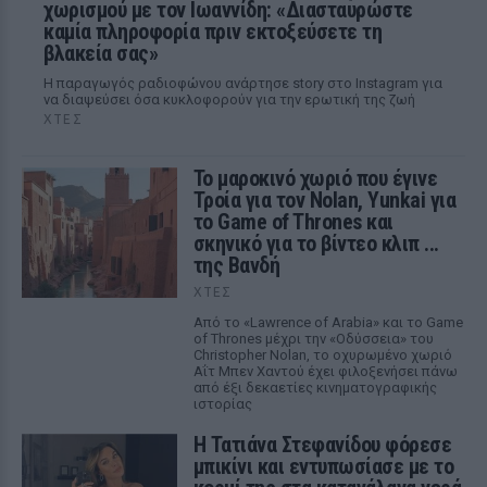
χωρισμού με τον Ιωαννίδη: «Διασταυρώστε
καμία πληροφορία πριν εκτοξεύσετε τη
βλακεία σας»
Η παραγωγός ραδιοφώνου ανάρτησε story στο Instagram για
να διαψεύσει όσα κυκλοφορούν για την ερωτική της ζωή
ΧΤΕΣ
Το μαροκινό χωριό που έγινε
Τροία για τον Nolan, Yunkai για
το Game of Thrones και
σκηνικό για το βίντεο κλιπ ...
της Βανδή
ΧΤΕΣ
Από το «Lawrence of Arabia» και το Game
of Thrones μέχρι την «Οδύσσεια» του
Christopher Nolan, το οχυρωμένο χωριό
Αΐτ Μπεν Χαντού έχει φιλοξενήσει πάνω
από έξι δεκαετίες κινηματογραφικής
ιστορίας
Η Τατιάνα Στεφανίδου φόρεσε
μπικίνι και εντυπωσίασε με το