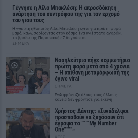
Γέννησε η Λίλα Μπακλέση: Η απροσδόκητη
ανάρτηση του συντρόφου της για τον ερχομό
του γιου τους
Η γνωστή ηθοποιός Λίλα Μπακλέση έγινε για πρώτη φορά
μαμά, καλωσορίζοντας στον κόσμο ένα υγιέστατο αγοράκι
το βράδυ της Παρασκευής 7 Αυγούστου.
ΣΉΜΕΡΑ
Νοσηλεύτρια πήγε κομμωτήριο
πρώτη φορά μετά από 4 χρόνια
– Η απίθανη μεταμόρφωσή της
έγινε viral
ΣΉΜΕΡΑ
Ενώ φρόντιζε όλους τους άλλους...
κανείς δεν φρόντισε για εκείνη
Χρήστος Δάντης: «Συνάδελφοι
προσπαθούν να ξεχάσουν ότι
έγραψα το """"My Number
One""""»
ΧΤΕΣ