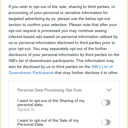
If you wish to opt-out of the sale, sharing to third parties, or
processing of your personal or sensitive information for
targeted advertising by us, please use the below opt-out
section to confirm your selection. Please note that after your
opt-out request is processed you may continue seeing
ΔΕΙΤΕ ΕΠΙΣΗΣ
interest-based ads based on personal information utilized by
us or personal information disclosed to third parties prior to
ΣΤΗΝ ΙΔΙΑ ΚΑΤΗΓΟΡΙΑ
your opt-out. You may separately opt-out of the further
disclosure of your personal information by third parties on the
IAB’s list of downstream participants. This information may
Ο Μπρούκλιν Μπέκαμ έβρασε
μακαρόνια με θαλασσινό νερό
also be disclosed by us to third parties on the
IAB’s List of
και δέχτηκε ανελέητο
Downstream Participants
that may further disclose it to other
τρολάρισμα online
third parties.
ΣΉΜΕΡΑ
Personal Data Processing Opt Outs
Πολλοί εξέφρασαν απορία για την
καταλληλότητα του νερού, με σχόλια
I want to opt-out of the Sharing of my
όπως «τα πόδια του δεν ήταν μέσα σε
personal data.
αυτό;»
Opted In
22 χρόνια από τον θάνατο του
I want to opt-out of the Sale of my
Δημήτρη Παπαμιχαήλ: Η
Personal Data.