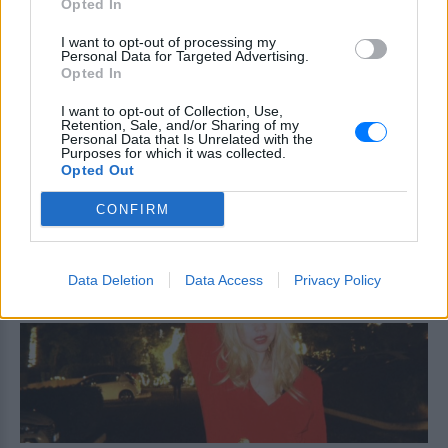
ανάρτηση της Φίνος Φιλμ για
Opted In
το «γοητευτικό λεβεντόπαιδο
του ελληνικού σινεμά»
I want to opt-out of processing my
Personal Data for Targeted Advertising.
ΣΉΜΕΡΑ
Opted In
Τον θυμόμαστε ως σπουδαίο ηθοποιό και
I want to opt-out of Collection, Use,
καλλιτέχνη που αποτέλεσε, μαζί με την
Retention, Sale, and/or Sharing of my
Αλίκη, αναπόσπαστο κομμάτι της
Personal Data that Is Unrelated with the
μεγάλης οικογένειας της Φίνος Φιλμ,
Purposes for which it was collected.
αναφέρεται χαρακτηριστικά
Opted Out
Μαρίνα Βερνίκου: Πόζαρε με
λαγοκέφαλο στο χέρι
CONFIRM
ΣΉΜΕΡΑ
Η Μαρίνα Βερνίκου εξηγεί πώς να
Data Deletion
Data Access
Privacy Policy
αντιδρούμε όταν συναντάμε λαγοκέφαλο
στη θάλασσα