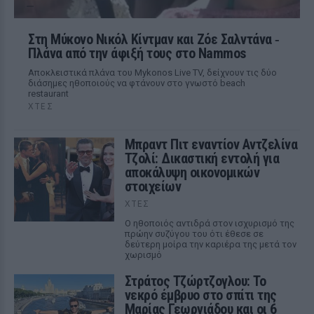
Στη Μύκονο Νικόλ Κίντμαν και Ζόε Σαλντάνα ‑
Πλάνα από την άφιξή τους στο Nammos
Αποκλειστικά πλάνα του Mykonos Live TV, δείχνουν τις δύο
διάσημες ηθοποιούς να φτάνουν στο γνωστό beach
restaurant
ΧΤΕΣ
Μπραντ Πιτ εναντίον Αντζελίνα
Τζολί: Δικαστική εντολή για
αποκάλυψη οικονομικών
στοιχείων
ΧΤΕΣ
Ο ηθοποιός αντιδρά στον ισχυρισμό της
πρώην συζύγου του ότι έθεσε σε
δεύτερη μοίρα την καριέρα της μετά τον
χωρισμό
Στράτος Τζώρτζογλου: Το
νεκρό έμβρυο στο σπίτι της
Μαρίας Γεωργιάδου και οι 6