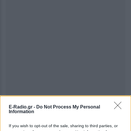
Ακολουθήστε το E-Radio.gr στο
Google News
E-Radio.gr -
Do Not Process My Personal
Information
και μάθετε πρώτοι
τα πιο hot νέα
.
Εσύ μπήκες στο E-Daily.gr; Τα νέα της ημέρας
If you wish to opt-out of the sale, sharing to third parties, or