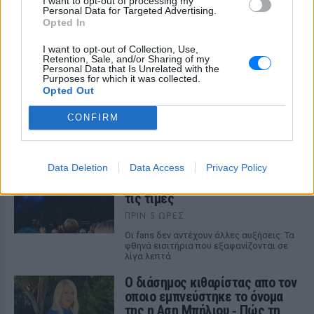
I want to opt-out of processing my
Personal Data for Targeted Advertising.
Opted In
I want to opt-out of Collection, Use,
Retention, Sale, and/or Sharing of my
Personal Data that Is Unrelated with the
Purposes for which it was collected.
ΔΕΙΤΕ ΕΠΙΣΗΣ
Opted Out
CONFIRM
ΣΤΗΝ ΙΔΙΑ ΚΑΤΗΓΟΡΙΑ
Οι συναυλίες επιτέλους
Data Deletion
Data Access
Privacy Policy
βγάζουν φτηνά εισιτήρια ‑
Ποιοι καλλιτέχνες κατέβασαν
τις τιμές
ΠΡΙΝ 5 ΏΡΕΣ
Οι fans δεν αντέχουν άλλες αυξήσεις: Τα
φθηνά εισιτήρια που εξαφανίζονται σε
λίγα λεπτά
Ο διάσημος κιθαρίστας απο τον
οποιο εμπνεύστηκε το όνομα
της η Αση Μπήλιου ‑ Πώς τη