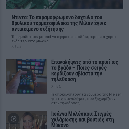
Ντίντα: Το παραμορφωμένο δάχτυλο του
θρυλικού τερματοφύλακα της Μίλαν έγινε
αντικείμενο συζήτησης
Τα σημάδια που μπορεί να αφήσει το ποδόσφαιρο στα χέρια
ενός τερματοφύλακα
ΧΤΕΣ
Επαναλήψεις από το πρωί ως
το βράδυ – Ποιες σειρές
κερδίζουν αβίαστα την
τηλεθέαση
ΧΤΕΣ
Τι αποκαλύπτουν τα νούμερα της Nielsen
για τις επαναλήψεις που ξεχωρίζουν
στην τηλεόραση;
Ιωάννα Μαλέσκου: Στιγμές
χαλάρωσης και βουτιές στη
Μύκονο