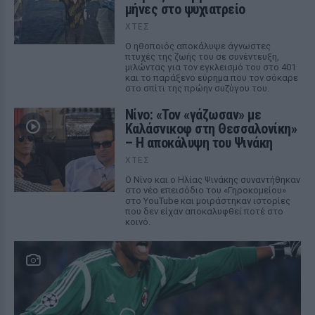
μήνες στο ψυχιατρείο
ΧΤΕΣ
Ο ηθοποιός αποκάλυψε άγνωστες
πτυχές της ζωής του σε συνέντευξη,
μιλώντας για τον εγκλεισμό του στο 401
και το παράξενο εύρημα που τον σόκαρε
στο σπίτι της πρώην συζύγου του.
Νίνο: «Τον «γάζωσαν» με
Καλάσνικοφ στη Θεσσαλονίκη»
– Η αποκάλυψη του Ψινάκη
ΧΤΕΣ
Ο Νίνο και ο Ηλίας Ψινάκης συναντήθηκαν
στο νέο επεισόδιο του «Γηροκομείου»
στο YouTube και μοιράστηκαν ιστορίες
που δεν είχαν αποκαλυφθεί ποτέ στο
κοινό.