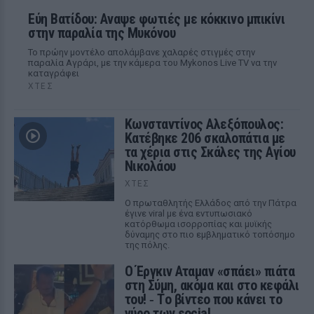
Εύη Βατίδου: Αναψε φωτιές με κόκκινο μπικίνι
στην παραλία της Μυκόνου
Το πρώην μοντέλο απολάμβανε χαλαρές στιγμές στην
παραλία Αγράρι, με την κάμερα του Mykonos Live TV να την
καταγράφει
ΧΤΕΣ
Κωνσταντίνος Αλεξόπουλος:
Κατέβηκε 206 σκαλοπάτια με
τα χέρια στις Σκάλες της Αγίου
Νικολάου
ΧΤΕΣ
Ο πρωταθλητής Ελλάδος από την Πάτρα
έγινε viral με ένα εντυπωσιακό
κατόρθωμα ισορροπίας και μυϊκής
δύναμης στο πιο εμβληματικό τοπόσημο
της πόλης.
Ο Έργκιν Αταμαν «σπάει» πιάτα
στη Σύμη, ακόμα και στο κεφάλι
του! ‑ Tο βίντεο που κάνει το
γύρο των social