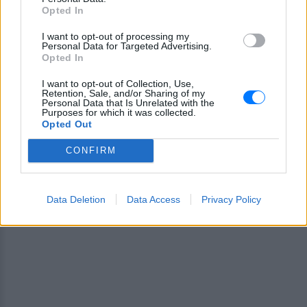
Opted In
και μάθετε πρώτοι
τα πιο hot νέα
.
I want to opt-out of processing my
Για ακόμη περισσότερα
νέα
, μπείτε στην
ροή
Personal Data for Targeted Advertising.
Opted In
ειδήσεων
του E-Daily.gr
I want to opt-out of Collection, Use,
Ακολουθήστε το E-Radio.gr και στο Instagram
Retention, Sale, and/or Sharing of my
Personal Data that Is Unrelated with the
Purposes for which it was collected.
ΔΙΑΦΗΜΙΣΗ
Opted Out
CONFIRM
Data Deletion
Data Access
Privacy Policy