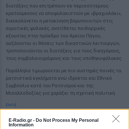
διατάξεις που επιτρέπουν σε περισσότερους
κρατούμενους να αποφυλακιστούν με «βραχιολάκι»,
διευκολύνεται η μετακίνηση βαρυποινιτών στις
αγροτικές φυλακές, ανατίθεται πειθαρχικές
εξουσίες στην πρόεδρο του Αρείου Πάγου,
αυξάνονται οι θέσεις των δικαστικών λειτουργών,
τροποποιούνται οι διατάξεις για τους δικηγόρους,
τους συμβολαιογράφους και τους υποθηκοφύλακες.
Παράλληλα τιμωρούνται με πιο αυστηρές ποινές τα
ρατσιστικά εγκλήματα ενώ ιδρύεται και Εθνικό
Συμβούλιο κατά του Ρατσισμού και της
Μισαλλοδοξίας για χαράξει τη σχετική πολιτική.
[ΠΗΓΗ]
E-Radio.gr -
Do Not Process My Personal
Information
ΔΙΑΦΗΜΙΣΗ