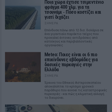
Ποια χώρα έχτισε τσιμεντένιο
φράγμα 400 χλμ. για τα
τσουνάμι ‑ Πόσο κοστίζει και
γιατί διχάζει
ΣΉΜΕΡΑ
Επένδυσε πάνω από 12 δισ. δολάρια σε
ένα γιγαντιαίο παράκτιο τείχος που
προκαλεί έντονες αντιδράσεις από
κατοίκους και περιβαλλοντικές
οργανώσεις
Meteo: Ποιες είναι οι 6 πιο
επικίνδυνες εβδομάδες για
δασικές πυρκαγιές στην
Ελλάδα
ΣΉΜΕΡΑ
Έρευνα του Εθνικού Αστεροσκοπείου
αποκαλύπτει το κρίσιμο χρονικό
παράθυρο που ευνοεί τις καταστροφικές
πυρκαγιές - και πώς η κλιματική αλλαγή
το διευρύνει.