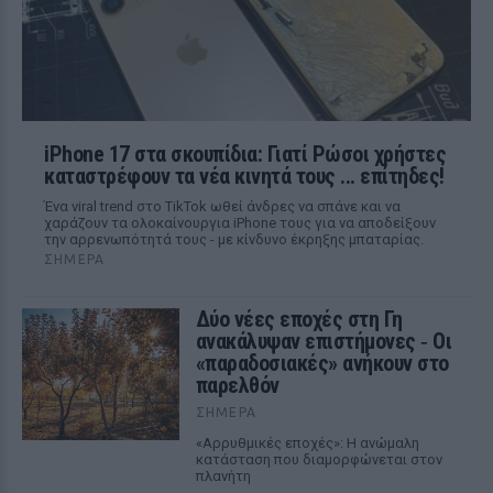
iPhone 17 στα σκουπίδια: Γιατί Ρώσοι χρήστες
καταστρέφουν τα νέα κινητά τους ... επίτηδες!
Ένα viral trend στο TikTok ωθεί άνδρες να σπάνε και να
χαράζουν τα ολοκαίνουργια iPhone τους για να αποδείξουν
την αρρενωπότητά τους - με κίνδυνο έκρηξης μπαταρίας.
ΣΉΜΕΡΑ
Δύο νέες εποχές στη Γη
ανακάλυψαν επιστήμονες ‑ Oι
«παραδοσιακές» ανήκουν στο
παρελθόν
ΣΉΜΕΡΑ
«Αρρυθμικές εποχές»: Η ανώμαλη
κατάσταση που διαμορφώνεται στον
πλανήτη