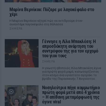
Μαρίνα Βερνίκου: Πόζαρε με λαγοκέφαλο στο
χέρι
Η Μαρίνα Βερνίκου εξηγεί πώς να αντιδρούμε όταν
συναντάμε λαγοκέφαλο στη θάλασσα
ΣΉΜΕΡΑ
Γέννησε η Λίλα Μπακλέση: Η
απροσδόκητη ανάρτηση του
συντρόφου της για τον ερχομό
του γιου τους
ΣΉΜΕΡΑ
Η γνωστή ηθοποιός Λίλα Μπακλέση έγινε
για πρώτη φορά μαμά, καλωσορίζοντας
στον κόσμο ένα υγιέστατο αγοράκι το
βράδυ της Παρασκευής 7 Αυγούστου.
Νοσηλεύτρια πήγε κομμωτήριο
πρώτη φορά μετά από 4 χρόνια
– Η απίθανη μεταμόρφωσή της
έγινε viral