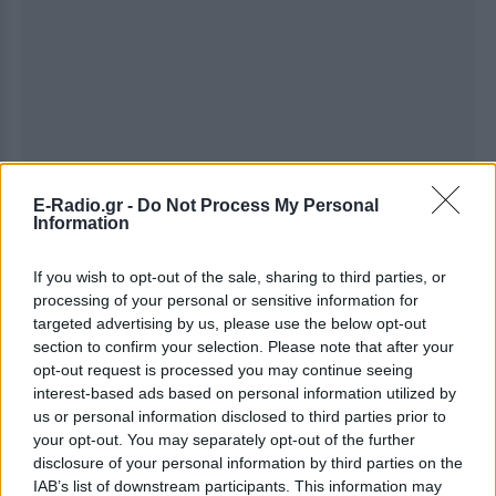
E-Radio.gr -
Do Not Process My Personal
Information
If you wish to opt-out of the sale, sharing to third parties, or
processing of your personal or sensitive information for
targeted advertising by us, please use the below opt-out
section to confirm your selection. Please note that after your
opt-out request is processed you may continue seeing
interest-based ads based on personal information utilized by
Ακολουθήστε το E-Radio.gr στο
Google News
us or personal information disclosed to third parties prior to
και μάθετε πρώτοι
τα πιο hot νέα
.
your opt-out. You may separately opt-out of the further
disclosure of your personal information by third parties on the
Εσύ μπήκες στο E-Daily.gr; Τα νέα της ημέρας
IAB’s list of downstream participants. This information may