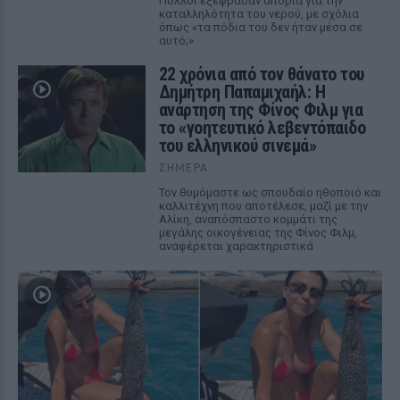
Πολλοί εξέφρασαν απορία για την
καταλληλότητα του νερού, με σχόλια
όπως «τα πόδια του δεν ήταν μέσα σε
αυτό;»
22 χρόνια από τον θάνατο του
Δημήτρη Παπαμιχαήλ: Η
ανάρτηση της Φίνος Φιλμ για
το «γοητευτικό λεβεντόπαιδο
του ελληνικού σινεμά»
ΣΉΜΕΡΑ
Τον θυμόμαστε ως σπουδαίο ηθοποιό και
καλλιτέχνη που αποτέλεσε, μαζί με την
Αλίκη, αναπόσπαστο κομμάτι της
μεγάλης οικογένειας της Φίνος Φιλμ,
αναφέρεται χαρακτηριστικά