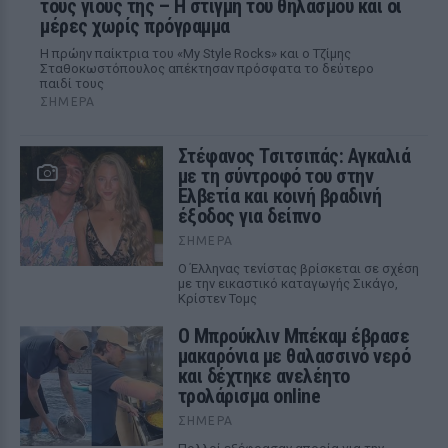
τους γιους της – Η στιγμή του θηλασμού και οι
μέρες χωρίς πρόγραμμα
Η πρώην παίκτρια του «My Style Rocks» και ο Τζίμης
Σταθοκωστόπουλος απέκτησαν πρόσφατα το δεύτερο
παιδί τους
ΣΉΜΕΡΑ
Στέφανος Τσιτσιπάς: Αγκαλιά
με τη σύντροφό του στην
Ελβετία και κοινή βραδινή
έξοδος για δείπνο
ΣΉΜΕΡΑ
Ο Έλληνας τενίστας βρίσκεται σε σχέση
με την εικαστικό καταγωγής Σικάγο,
Κρίστεν Τομς
Ο Μπρούκλιν Μπέκαμ έβρασε
μακαρόνια με θαλασσινό νερό
και δέχτηκε ανελέητο
τρολάρισμα online
ΣΉΜΕΡΑ