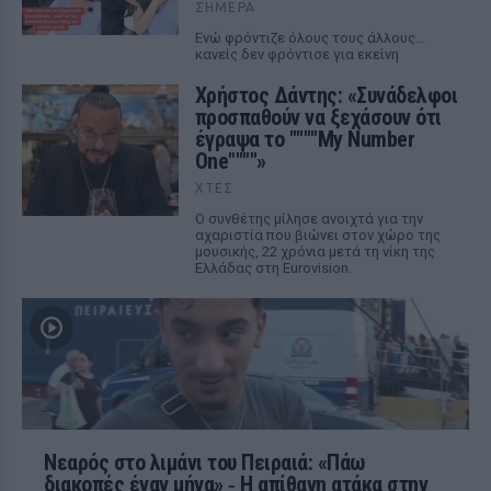
ΣΉΜΕΡΑ
Ενώ φρόντιζε όλους τους άλλους...
κανείς δεν φρόντισε για εκείνη
Χρήστος Δάντης: «Συνάδελφοι
προσπαθούν να ξεχάσουν ότι
έγραψα το """"My Number
One""""»
ΧΤΕΣ
Ο συνθέτης μίλησε ανοιχτά για την
αχαριστία που βιώνει στον χώρο της
μουσικής, 22 χρόνια μετά τη νίκη της
Ελλάδας στη Eurovision.
Νεαρός στο λιμάνι του Πειραιά: «Πάω
διακοπές έναν μήνα» ‑ Η απίθανη ατάκα στην