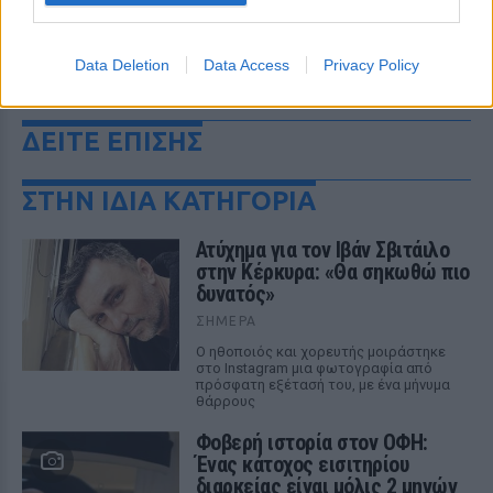
Data Deletion
Data Access
Privacy Policy
ΔΕΙΤΕ ΕΠΙΣΗΣ
ΣΤΗΝ ΙΔΙΑ ΚΑΤΗΓΟΡΙΑ
Ατύχημα για τον Ιβάν Σβιτάιλο
στην Κέρκυρα: «Θα σηκωθώ πιο
δυνατός»
ΣΉΜΕΡΑ
Ο ηθοποιός και χορευτής μοιράστηκε
στο Instagram μια φωτογραφία από
πρόσφατη εξέτασή του, με ένα μήνυμα
θάρρους
Φοβερή ιστορία στον ΟΦΗ:
Ένας κάτοχος εισιτηρίου
διαρκείας είναι μόλις 2 μηνών