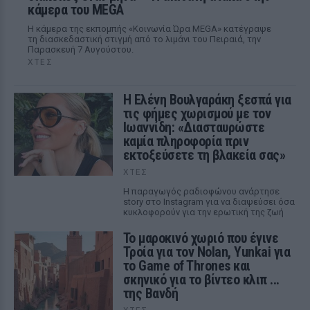
κάμερα του MEGA
Η κάμερα της εκπομπής «Κοινωνία Ώρα MEGA» κατέγραψε
τη διασκεδαστική στιγμή από το λιμάνι του Πειραιά, την
Παρασκευή 7 Αυγούστου.
ΧΤΕΣ
Η Ελένη Βουλγαράκη ξεσπά για
τις φήμες χωρισμού με τον
Ιωαννίδη: «Διασταυρώστε
καμία πληροφορία πριν
εκτοξεύσετε τη βλακεία σας»
ΧΤΕΣ
Η παραγωγός ραδιοφώνου ανάρτησε
story στο Instagram για να διαψεύσει όσα
κυκλοφορούν για την ερωτική της ζωή
Το μαροκινό χωριό που έγινε
Τροία για τον Nolan, Yunkai για
το Game of Thrones και
σκηνικό για το βίντεο κλιπ ...
της Βανδή