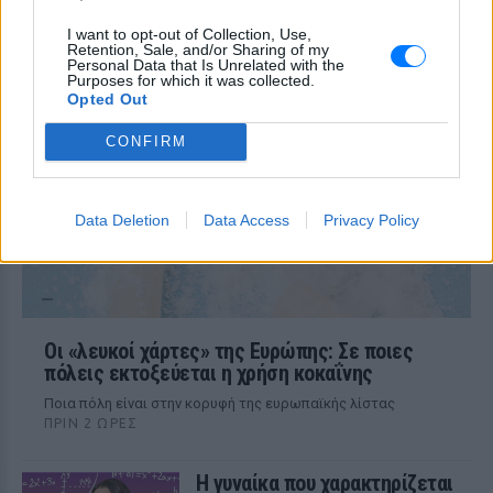
Το ταξίδι τελείωσε με
χειροπέδες στο αεροδρόμιο
I want to opt-out of Collection, Use,
Retention, Sale, and/or Sharing of my
ΠΡΙΝ 2 ΏΡΕΣ
Personal Data that Is Unrelated with the
Purposes for which it was collected.
Το «δωρεάν» ταξίδι που τελικά τους
Opted Out
βγήκε πολύ ακριβό
CONFIRM
Data Deletion
Data Access
Privacy Policy
Οι «λευκοί χάρτες» της Ευρώπης: Σε ποιες
πόλεις εκτοξεύεται η χρήση κοκαΐνης
Ποια πόλη είναι στην κορυφή της ευρωπαϊκής λίστας
ΠΡΙΝ 2 ΏΡΕΣ
Η γυναίκα που χαρακτηρίζεται