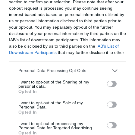
section to confirm your selection. Please note that after your
ΔΕΙΤΕ ΕΠΙΣΗΣ
opt-out request is processed you may continue seeing
interest-based ads based on personal information utilized by
us or personal information disclosed to third parties prior to
ΣΤΗΝ ΙΔΙΑ ΚΑΤΗΓΟΡΙΑ
your opt-out. You may separately opt-out of the further
disclosure of your personal information by third parties on the
Ο μοναδικός Αμερικανός
IAB’s list of downstream participants. This information may
πρόεδρος που έχει παραιτηθεί
also be disclosed by us to third parties on the
IAB’s List of
ΠΡΙΝ 2 ΏΡΕΣ
Downstream Participants
that may further disclose it to other
third parties.
Η συγκάλυψη, οι ταινίες και το «Smoking
Gun»
Personal Data Processing Opt Outs
Το κατακόκκινο σπίτι που
I want to opt-out of the Sharing of my
μοιάζει να αιωρείται πάνω από
personal data.
Opted In
το Κάπρι
ΠΡΙΝ 2 ΏΡΕΣ
I want to opt-out of the Sale of my
Personal Data.
Ένα αρχιτεκτονικό θαύμα κρυμμένο
Opted In
στους βράχους
Το κόλπο τους αποκαλύφθηκε
I want to opt-out of processing my
Personal Data for Targeted Advertising.
λίγο πριν φύγουν από το νησί ‑
Opted In