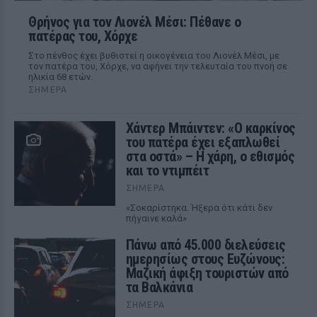
Θρήνος για τον Λιονέλ Μέσι: Πέθανε ο
πατέρας του, Χόρχε
Στο πένθος έχει βυθιστεί η οικογένεια του Λιονέλ Μέσι, με
τον πατέρα του, Χόρχε, να αφήνει την τελευταία του πνοή σε
ηλικία 68 ετών.
ΣΉΜΕΡΑ
Χάντερ Μπάιντεν: «Ο καρκίνος
του πατέρα έχει εξαπλωθεί
στα οστά» – Η χάρη, ο εθισμός
και το ντιμπέιτ
ΣΉΜΕΡΑ
«Σοκαρίστηκα. Ήξερα ότι κάτι δεν
πήγαινε καλά»
Πάνω από 45.000 διελεύσεις
ημερησίως στους Ευζώνους:
Μαζική άφιξη τουριστών από
τα Βαλκάνια
ΣΉΜΕΡΑ