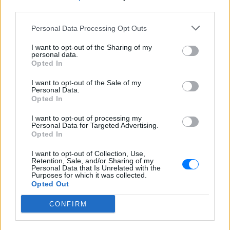
third parties.
ΔΕΙΤΕ ΕΠΙΣΗΣ
Personal Data Processing Opt Outs
ΣΤΗΝ ΙΔΙΑ ΚΑΤΗΓΟΡΙΑ
I want to opt-out of the Sharing of my
personal data.
Opted In
Ουκρανία: Βίντεο σοκ με
19χρονο να οδηγείται με τη βία
I want to opt-out of the Sale of my
Personal Data.
για επιστράτευση ‑ Τι είναι το
Opted In
«busification»
ΣΉΜΕΡΑ
I want to opt-out of processing my
Personal Data for Targeted Advertising.
Βίντεο που φέρεται να δείχνει βίαιη
Opted In
μεταφορά άνδρα για στρατιωτική
επιστράτευση στην Ουκρανία
επαναφέρει τη συζήτηση για το λεγόμενο
I want to opt-out of Collection, Use,
«busification».
Retention, Sale, and/or Sharing of my
Personal Data that Is Unrelated with the
Purposes for which it was collected.
Ουκρανία: Βίντεο σοκ με
Opted Out
19χρονο να οδηγείται με τη βία
για επιστράτευση ‑ Τι είναι το
CONFIRM
«busification»
ΣΉΜΕΡΑ