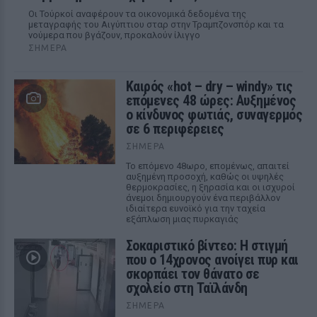
Οι Τούρκοί αναφέρουν τα οικονομικά δεδομένα της
μεταγραφής του Αιγύπτιου σταρ στην Τραμπζονσπόρ και τα
νούμερα που βγάζουν, προκαλούν ίλιγγο
ΣΉΜΕΡΑ
Καιρός «hot – dry – windy» τις
επόμενες 48 ώρες: Αυξημένος
ο κίνδυνος φωτιάς, συναγερμός
σε 6 περιφέρειες
ΣΉΜΕΡΑ
Το επόμενο 48ωρο, επομένως, απαιτεί
αυξημένη προσοχή, καθώς οι υψηλές
θερμοκρασίες, η ξηρασία και οι ισχυροί
άνεμοι δημιουργούν ένα περιβάλλον
ιδιαίτερα ευνοϊκό για την ταχεία
εξάπλωση μιας πυρκαγιάς
Σοκαριστικό βίντεο: Η στιγμή
που ο 14χρονος ανοίγει πυρ και
σκορπάει τον θάνατο σε
σχολείο στη Ταϊλάνδη
ΣΉΜΕΡΑ