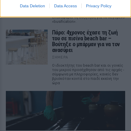
Βίντεο που φέρεται να δείχνει βίαιη
Data Deletion
Data Access
Privacy Policy
μεταφορά άνδρα για στρατιωτική
επιστράτευση στην Ουκρανία
επαναφέρει τη συζήτηση για το λεγόμενο
«busification».
Πάρο: 4χρονος έχασε τη ζωή
του σε πισίνα beach bar –
Βούτηξε ο μπάρμαν για να τον
ανασύρει
ΣΉΜΕΡΑ
Ο ιδιοκτήτης του beach bar και οι γονείς
του μικρού προσήχθησαν από τις αρχές -
σύμφωνα με πληροφορίες, κανείς δεν
βρισκόταν κοντά στο παιδί εκείνη την
ώρα