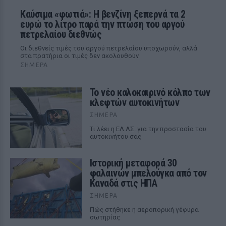
Καύσιμα «φωτιά»: Η βενζίνη ξεπερνά τα 2
ευρώ το λίτρο παρά την πτώση του αργού
πετρελαίου διεθνώς
Οι διεθνείς τιμές του αργού πετρελαίου υποχωρούν, αλλά
στα πρατήρια οι τιμές δεν ακολουθούν
ΣΉΜΕΡΑ
Το νέο καλοκαιρινό κόλπο των
κλεφτών αυτοκινήτων
ΣΉΜΕΡΑ
Tι λέει η ΕΛ.ΑΣ. για την προστασία του
αυτοκινήτου σας
Ιστορική μεταφορά 30
φαλαινών μπελούγκα από τον
Καναδά στις ΗΠΑ
ΣΉΜΕΡΑ
Πώς στήθηκε η αεροπορική γέφυρα
σωτηρίας