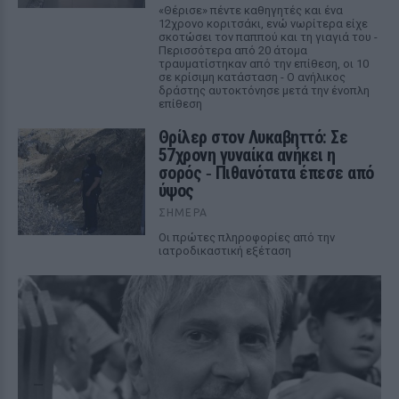
«Θέρισε» πέντε καθηγητές και ένα
12χρονο κοριτσάκι, ενώ νωρίτερα είχε
σκοτώσει τον παππού και τη γιαγιά του -
Περισσότερα από 20 άτομα
τραυματίστηκαν από την επίθεση, οι 10
σε κρίσιμη κατάσταση - Ο ανήλικος
δράστης αυτοκτόνησε μετά την ένοπλη
επίθεση
Θρίλερ στον Λυκαβηττό: Σε
57χρονη γυναίκα ανήκει η
σορός ‑ Πιθανότατα έπεσε από
ύψος
ΣΉΜΕΡΑ
Οι πρώτες πληροφορίες από την
ιατροδικαστική εξέταση