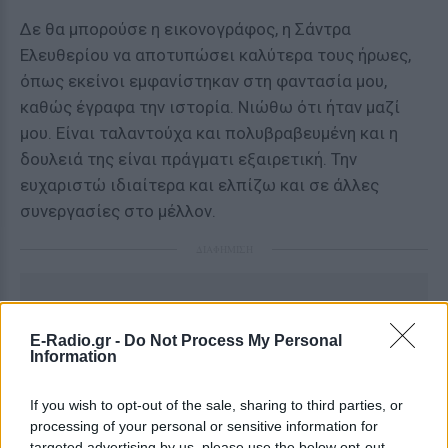
Δε θα μπορούσε η εικονογράφος, η Σάντρα
Ελευθερίου να αποτυπώσει καλύτερα τους ήρωες,
όπως εκείνοι εμφανίστηκαν στη φαντασία μου,
καθώς έγραφα την ιστορία. Νιώθω ότι ήταν μαζί
μου. Είναι ταλαντούχα και πολυβραβευμένη και η
δουλειά της είναι πράγματι εξαιρετική. Την
ευχαριστώ ιδιαίτερα και ελπίζω και σε άλλες
συνεργασίες στο μέλλον.
ΔΙΑΦΗΜΙΣΗ
E-Radio.gr -
Do Not Process My Personal
Information
If you wish to opt-out of the sale, sharing to third parties, or
processing of your personal or sensitive information for
targeted advertising by us, please use the below opt-out