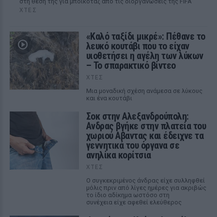
στη θέση της για μποϊκοτάζ από τις διοργανώσεις της FIFA
ΧΤΕΣ
«Καλό ταξίδι μικρέ»: Πέθανε το
λευκό κουτάβι που το είχαν
υιοθετήσει η αγέλη των λύκων
– Το σπαρακτικό βίντεο
ΧΤΕΣ
Μια μοναδική σχέση ανάμεσα σε λύκους
και ένα κουτάβι
Σοκ στην Αλεξανδρούπολη:
Ανδρας βγήκε στην πλατεία του
χωριού Αβαντας και έδειχνε τα
γεννητικά του όργανα σε
ανηλίκα κορίτσια
ΧΤΕΣ
Ο συγκεκριμένος άνδρας είχε συλληφθεί
μόλις πριν από λίγες ημέρες για ακριβώς
το ίδιο αδίκημα ωστόσο στη
συνέχεια είχε αφεθεί ελεύθερος