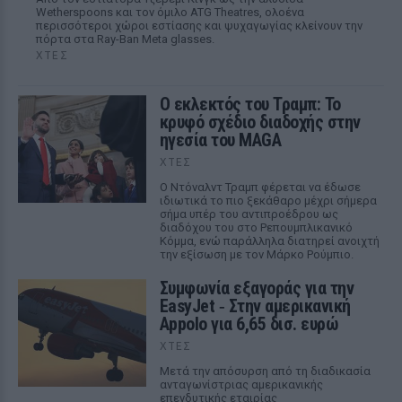
Wetherspoons και τον όμιλο ATG Theatres, ολοένα
περισσότεροι χώροι εστίασης και ψυχαγωγίας κλείνουν την
πόρτα στα Ray-Ban Meta glasses.
ΧΤΕΣ
Ο εκλεκτός του Τραμπ: Το
κρυφό σχέδιο διαδοχής στην
ηγεσία του MAGA
ΧΤΕΣ
Ο Ντόναλντ Τραμπ φέρεται να έδωσε
ιδιωτικά το πιο ξεκάθαρο μέχρι σήμερα
σήμα υπέρ του αντιπροέδρου ως
διαδόχου του στο Ρεπουμπλικανικό
Κόμμα, ενώ παράλληλα διατηρεί ανοιχτή
την εξίσωση με τον Μάρκο Ρούμπιο.
Συμφωνία εξαγοράς για την
EasyJet ‑ Στην αμερικανική
Appolo για 6,65 δισ. ευρώ
ΧΤΕΣ
Μετά την απόσυρση από τη διαδικασία
ανταγωνίστριας αμερικανικής
επενδυτικής εταιρίας