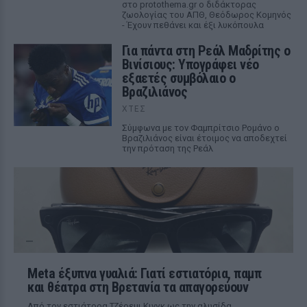
στο protothema.gr ο διδάκτορας
ζωολογίας του ΑΠΘ, Θεόδωρος Κομηνός
- Έχουν πεθάνει και έξι λυκόπουλα
Για πάντα στη Ρεάλ Μαδρίτης ο
Βινίσιους: Υπογράφει νέο
εξαετές συμβόλαιο ο
Βραζιλιάνος
ΧΤΕΣ
Σύμφωνα με τον Φαμπρίτσιο Ρομάνο ο
Βραζιλιάνος είναι έτοιμος να αποδεχτεί
την πρόταση της Ρεάλ
Meta έξυπνα γυαλιά: Γιατί εστιατόρια, παμπ
και θέατρα στη Βρετανία τα απαγορεύουν
Από τον εστιάτορα Τζέρεμι Κινγκ ως την αλυσίδα