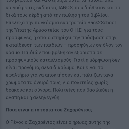
του βιβλίου και να στηρίξω αυτά τα παιδιά, από
κοινού με τις εκδόσεις IANOS, που διέθεσαν και τα
δικά τους κέρδη από την πώληση του βιβλίου.
Επέλεξα την παγκόσμια εκστρατεία Back2School
της Ύπατης Αρμοστείας του Ο.Η.Ε. για τους
πρόσφυγες, η οποία στηρίζει την πρόσβαση στην
εκπαίδευση των παιδιών – προσφύγων σε όλον τον
κόσμο. Παιδιών που βρέθηκαν εξόριστα σε
προσφυγικούς καταυλισμούς. Γιατί η μόρφωση δεν
είναι προνόμιο, αλλά δικαίωμα. Και είναι το
εφαλτήριο για να αποκτήσουν και πάλι ζωντανά
χρώματα τα όνειρά τους, για πολιτείες χωρίς
δράκους και σύνορα. Πολιτείες που βασιλεύει η
αγάπη και η αλληλεγγύη.
Ποια ειναι η ιστορία του Ζαχαρένιου;
Ο Ρένος ο Ζαχαρένιος είναι ο ήρωας αυτής της