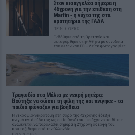
Στον εισαγγελέα σήμερα η
46χρονη για την επίθεση στη
Marfin ‑ η νύχτα της στα
κρατητήρια της ΓΑΔΑ
ΠΡΙΝ 9 ΏΡΕΣ
Εκδόθηκε από τη Βρετανία και
μεταφέρθηκε στην Αθήνα με συνοδεία
του ελληνικού FBI - Δείτε φωτογραφίες
Τραγωδία στα Μάλια με νεκρή μητέρα:
Βούτηξε να σώσει τη φίλη της και πνίγηκε ‑ τα
παιδιά φώναζαν για βοήθεια
Η νεκροψία-νεκροτομή στη σορό της 42χρονης έδειξε
πνιγμό εντός ύδατος ως αιτία θανάτου - το 3χρονο παιδί της
αναμένεται να παραλάβει σήμερα η 21χρονη αδερφή του,
που ταξίδεψε από την Ολλανδία
ΠΡΙΝ 9 ΏΡΕΣ