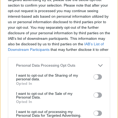
section to confirm your selection. Please note that after your
opt-out request is processed you may continue seeing
interest-based ads based on personal information utilized by
us or personal information disclosed to third parties prior to
your opt-out. You may separately opt-out of the further
disclosure of your personal information by third parties on the
IAB’s list of downstream participants. This information may
also be disclosed by us to third parties on the
IAB’s List of
Downstream Participants
that may further disclose it to other
third parties.
Personal Data Processing Opt Outs
Ακολουθήστε το E-Radio.gr στο
Google News
και μάθετε πρώτοι
τα πιο hot νέα
.
I want to opt-out of the Sharing of my
personal data.
Opted In
Για ακόμη περισσότερα
νέα
, μπείτε στην
ροή
ειδήσεων
του E-Daily.gr
I want to opt-out of the Sale of my
Personal Data.
Opted In
Ακολουθήστε το E-Radio.gr και στο Instagram
I want to opt-out of processing my
ΔΙΑΦΗΜΙΣΗ
Personal Data for Targeted Advertising.