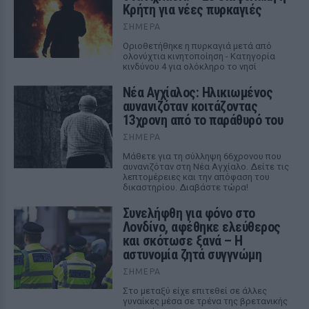
Κρήτη για νέες πυρκαγιές
ΣΉΜΕΡΑ
Οριοθετήθηκε η πυρκαγιά μετά από
ολονύχτια κινητοποίηση - Κατηγορία
κινδύνου 4 για ολόκληρο το νησί
Νέα Αγχίαλος: Ηλικιωμένος
αυνανιζόταν κοιτάζοντας
13χρονη από το παράθυρό του
ΣΉΜΕΡΑ
Μάθετε για τη σύλληψη 66χρονου που
αυνανιζόταν στη Νέα Αγχίαλο. Δείτε τις
λεπτομέρειες και την απόφαση του
δικαστηρίου. Διαβάστε τώρα!
Συνελήφθη για φόνο στο
Λονδίνο, αφέθηκε ελεύθερος
και σκότωσε ξανά – Η
αστυνομία ζητά συγγνώμη
ΣΉΜΕΡΑ
Στο μεταξύ είχε επιτεθεί σε άλλες
γυναίκες μέσα σε τρένα της βρετανικής