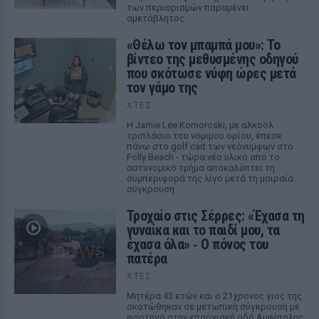
των περιορισμών παραμένει
αμετάβλητος
«Θέλω τον μπαμπά μου»: Το
βίντεο της μεθυσμένης οδηγού
που σκότωσε νύφη ώρες μετά
τον γάμο της
ΧΤΕΣ
Η Jamie Lee Komoroski, με αλκοόλ
τριπλάσιο του νόμιμου ορίου, έπεσε
πάνω στο golf cart των νεόνυμφων στο
Folly Beach - τώρα νέο υλικό από το
αστυνομικό τμήμα αποκαλύπτει τη
συμπεριφορά της λίγο μετά τη μοιραία
σύγκρουση
Τροχαίο στις Σέρρες: «Έχασα τη
γυναίκα και το παιδί μου, τα
έχασα όλα» ‑ Ο πόνος του
πατέρα
ΧΤΕΣ
Μητέρα 43 ετών και ο 21χρονος γιος της
σκοτώθηκαν σε μετωπική σύγκρουση με
φορτηγό στην επαρχιακή οδό Αμφίπολης