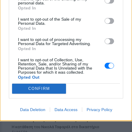
personal data.
ήταν σε κλαμπ
Opted In
«Δεν δεχόμαστε τελεσίγραφα»:
Η απάντηση της Ιταλίας στην
I want to opt-out of the Sale of my
Personal Data.
Ισπανία
Opted In
ΣΉΜΕΡΑ
I want to opt-out of processing my
Αμετάπειστη παραμένει η ιταλική
Personal Data for Targeted Advertising.
κυβέρνηση
Opted In
I want to opt-out of Collection, Use,
Retention, Sale, and/or Sharing of my
Personal Data that Is Unrelated with the
Purposes for which it was collected.
Opted Out
CONFIRM
Μαραντόνα: «Ήταν πρησμένος, δεν σηκωνόταν
Data Deletion
Data Access
Privacy Policy
από το κρεβάτι και είχε παραιτηθεί» – Τι
αποκάλυψε ο μασέρ του στη δίκη
Η κατάθεση του Νικολά Ταφαρέλ στο δικαστήριο