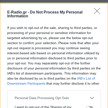
ΔΕΙΤΕ ΕΠΙΣΗΣ
E-Radio.gr -
Do Not Process My Personal
Information
ΣΤΗΝ ΙΔΙΑ ΚΑΤΗΓΟΡΙΑ
If you wish to opt-out of the sale, sharing to third parties, or
processing of your personal or sensitive information for
Πάνω από 45.000 διελεύσεις
targeted advertising by us, please use the below opt-out
ημερησίως στους Ευζώνους:
section to confirm your selection. Please note that after your
Μαζική άφιξη τουριστών από
opt-out request is processed you may continue seeing
τα Βαλκάνια
interest-based ads based on personal information utilized by
ΣΉΜΕΡΑ
us or personal information disclosed to third parties prior to
your opt-out. You may separately opt-out of the further
Προσωρινή αναστολή των βιομετρικών
ελέγχων για να επισπευστεί η διέλευση
disclosure of your personal information by third parties on the
των ταξιδιωτών
IAB’s list of downstream participants. This information may
also be disclosed by us to third parties on the
IAB’s List of
Μύκονος: Ιταλοί τουρίστες
Downstream Participants
that may further disclose it to other
έκαναν «κλαμπ» βανάκι transfer
third parties.
‑ Αντιδράσεις για το ξέφρενο
πάρτι
Personal Data Processing Opt Outs
ΣΉΜΕΡΑ
I want to opt-out of the Sharing of my
Χοροί, φωνές, φωτογραφίες: Λες και