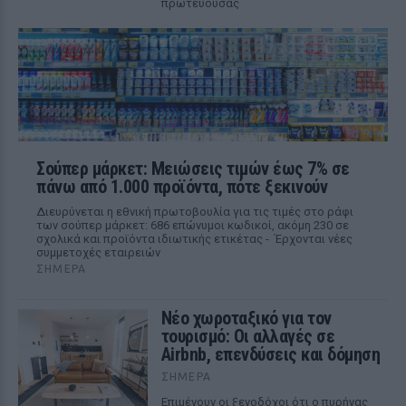
πρωτεύουσας
Σούπερ μάρκετ: Μειώσεις τιμών έως 7% σε
πάνω από 1.000 προϊόντα, πότε ξεκινούν
Διευρύνεται η εθνική πρωτοβουλία για τις τιμές στο ράφι
των σούπερ μάρκετ: 686 επώνυμοι κωδικοί, ακόμη 230 σε
σχολικά και προϊόντα ιδιωτικής ετικέτας - Έρχονται νέες
συμμετοχές εταιρειών
ΣΉΜΕΡΑ
Νέο χωροταξικό για τον
τουρισμό: Οι αλλαγές σε
Airbnb, επενδύσεις και δόμηση
ΣΉΜΕΡΑ
Επιμένουν οι ξενοδόχοι ότι ο πυρήνας