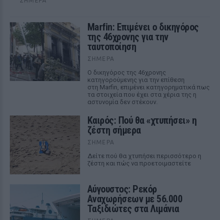
ΣΉΜΕΡΑ
Marfin: Επιμένει ο δικηγόρος
της 46χρονης για την
ταυτοποίηση
ΣΉΜΕΡΑ
Ο δικηγόρος της 46χρονης
κατηγορούμενης για την επίθεση
στη Marfin, επιμένει κατηγορηματικά πως
τα στοιχεία που έχει στα χέρια της η
αστυνομία δεν στέκουν.
Καιρός: Πού θα «χτυπήσει» η
ζέστη σήμερα
ΣΉΜΕΡΑ
Δείτε πού θα χτυπήσει περισσότερο η
ζέστη και πώς να προετοιμαστείτε
Αύγουστος: Ρεκόρ
Αναχωρήσεων με 56.000
Ταξιδιώτες στα Λιμάνια