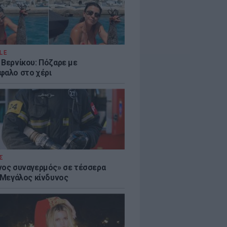
LE
 Βερνίκου: Πόζαρε με
φαλο στο χέρι
Σ
νος συναγερμός» σε τέσσερα
- Μεγάλος κίνδυνος