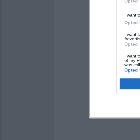
Opted 
I want t
Opted 
I want 
Advertis
Opted 
I want t
of my P
was col
Opted 