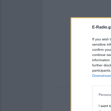
E-Radio.g
If you wish 
sensitive in
confirm you
continue se
information 
further disc
participants
Downstream 
Persona
I want t