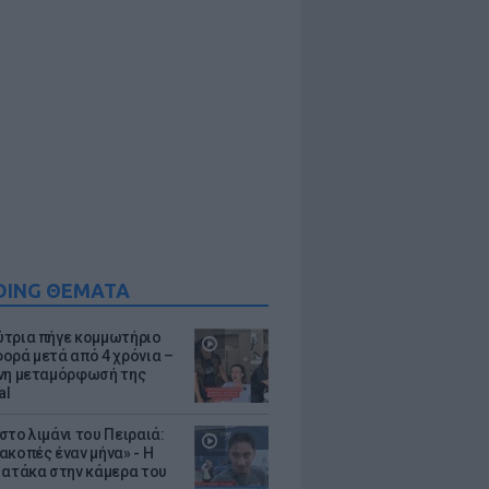
DING ΘΕΜΑΤΑ
τρια πήγε κομμωτήριο
ορά μετά από 4 χρόνια –
νη μεταμόρφωσή της
al
στο λιμάνι του Πειραιά:
ακοπές έναν μήνα» - Η
 ατάκα στην κάμερα του