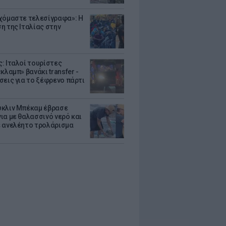
χόμαστε τελεσίγραφα»: Η
η της Ιταλίας στην
: Ιταλοί τουρίστες
κλαμπ» βανάκι transfer -
σεις για το ξέφρενο πάρτι
κλιν Μπέκαμ έβρασε
ια με θαλασσινό νερό και
 ανελέητο τρολάρισμα