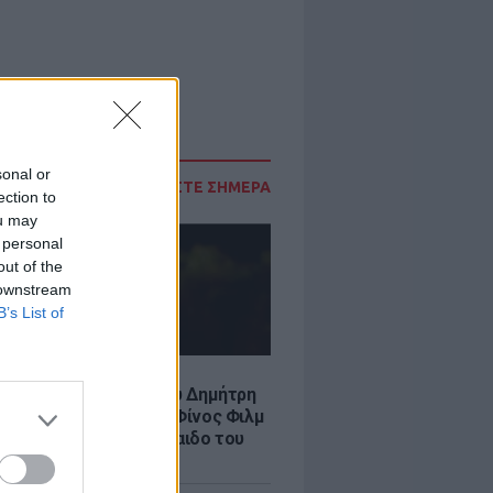
sonal or
ΔΙΑΒΑΣΤΕ ΣΗΜΕΡΑ
ection to
ou may
 personal
out of the
 downstream
B’s List of
LE
νια από τον θάνατο του Δημήτρη
χαήλ: Η ανάρτηση της Φίνος Φιλμ
 «γοητευτικό λεβεντόπαιδο του
κού σινεμά»