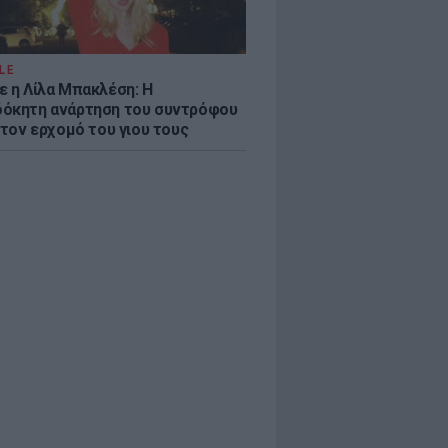
LE
ε η Λίλα Μπακλέση: Η
όκητη ανάρτηση του συντρόφου
 τον ερχομό του γιου τους