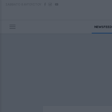
ΣΑΒΒΑΤΟ
8 ΑΥΓΟΥΣΤΟΥ
NEWSFEED