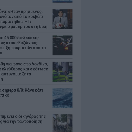
να: «Ήταν πρησμένος,
ωνόταν από το κρεβάτι
 παραιτηθεί» – Τι
ψε ο μασέρ του στη δίκη
ό 45.000 διελεύσεις
ως στους Ευζώνους:
άφιξη τουριστών από τα
α
θη για φόνο στο Λονδίνο,
 ελεύθερος και σκότωσε
Η αστυνομία ζητά
μη
 σήμερα 8/8: Κάνε κάτι
ετικό
Επιμένει ο δικηγόρος της
ς για την ταυτοποίηση