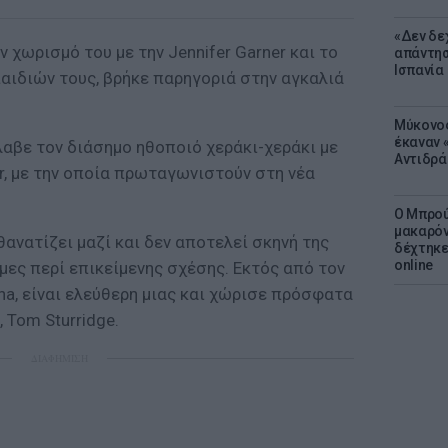
«Δεν δε
 χωρισμό του με την Jennifer Garner και το
απάντησ
Ισπανία
αιδιών τους, βρήκε παρηγοριά στην αγκαλιά
Μύκονος
έκαναν «
βε τον διάσημο ηθοποιό χεράκι-χεράκι με
Αντιδρά
er, με την οποία πρωταγωνιστούν στη νέα
Ο Μπρού
μακαρόν
ανατίζει μαζί και δεν αποτελεί σκηνή της
δέχτηκε
online
μες περί επικείμενης σχέσης. Εκτός από τον
nna, είναι ελεύθερη μιας και χώρισε πρόσφατα
 Tom Sturridge.
ΔΙΑΦΗΜΙΣΗ