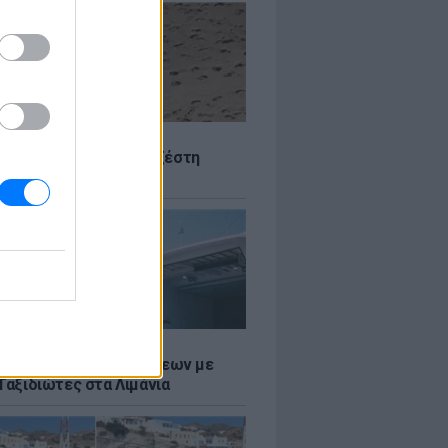
Σ
 Πού θα «χτυπήσει» η ζέστη
Σ
τος: Ρεκόρ Αναχωρήσεων με
Ταξιδιώτες στα Λιμάνια