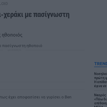
LOID
ι‑χεράκι με πασίγνωστη 
ς ηθοποιός
ΔΙΑΦΗΜΙΣΗ
TREN
Νοσηλεύ
πρώτη φ
Η απίθα
έγινε vir
Νεαρός 
 πως έχει αποφασίσει να γυρίσει ο
Ben
«Πάω δι
απίθανη