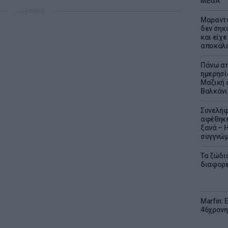
MEGA
ΔΙΑΦΗΜΙΣΗ
Μαραντό
δεν σηκ
και είχε
αποκάλυ
Πάνω απ
ημερησί
Μαζική 
Βαλκάνι
Συνελήφ
αφέθηκε
ξανά – 
συγγνώ
Τα ζώδια
διαφορ
Marfin: 
46χρονη