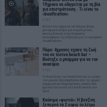
19χρονο να οδηγείται με τη βία
για επιστράτευση ‑ Τι είναι το
«busification»
ΧΤΕΣ
Βίντεο που φέρεται να δείχνει βίαιη
μεταφορά άνδρα για στρατιωτική
επιστράτευση στην Ουκρανία
επαναφέρει τη συζήτηση για το λεγόμενο
«busification».
Πάρο: 4χρονος έχασε τη ζωή
του σε πισίνα beach bar –
Βούτηξε ο μπάρμαν για να τον
ανασύρει
ΧΤΕΣ
Ο ιδιοκτήτης του beach bar και οι γονείς
του μικρού προσήχθησαν από τις αρχές -
σύμφωνα με πληροφορίες, κανείς δεν
βρισκόταν κοντά στο παιδί εκείνη την
ώρα
Καύσιμα «φωτιά»: Η βενζίνη
ξεπερνά τα 2 ευρώ το λίτρο