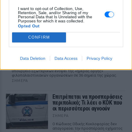
I want to opt-out of Collection, Use,
Retention, Sale, and/or Sharing of my
Personal Data that Is Unrelated with the
Purposes for which it was collected.
Opted Out
CONFIRM
Ισραηλινό ΥΠΕΞ προς τουρίστες στην Ελλάδα:
«Κρύψτε ότι είστε Ισραηλινοί» λόγω
διαδηλώσεων
Data Deletion
Data Access
Privacy Policy
Ταξιδιωτική προειδοποίηση εξέδωσε το ισραηλινό
υπουργείο Εξωτερικών ενόψει της «ημέρας οργής»
φιλοπαλαιστινιακών οργανώσεων σε 36 σημεία της χώρας.
ΣΉΜΕΡΑ
Επιτρέπεται να προσπεράσεις
περιπολικό; Τι λέει ο ΚΟΚ που
οι περισσότεροι αγνοούν
ΣΉΜΕΡΑ
Ο Κώδικας Οδικής Κυκλοφορίας δεν
απαγορεύει την προσπέραση οχήματος