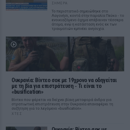
ΣΉΜΕΡΑ
Το περιστατικό σημειώθηκε στο
Λαγονήσι, κοντά στην παραλία Πεύκο - το
ενοικιαζόμενο όχημα επέβαιναν τέσσερα
άτομα, ενώ η κατάσταση ενός εκ των
τραυματιών εμπνέει ανησυχία.
Ουκρανία: Βίντεο σοκ με 19χρονο να οδηγείται
με τη βία για επιστράτευση ‑ Τι είναι το
«busification»
Βίντεο που φέρεται να δείχνει βίαιη μεταφορά άνδρα για
στρατιωτική επιστράτευση στην Ουκρανία επαναφέρει τη
συζήτηση για το λεγόμενο «busification».
ΧΤΕΣ
Ουκρανία: Βίντεο σοκ με