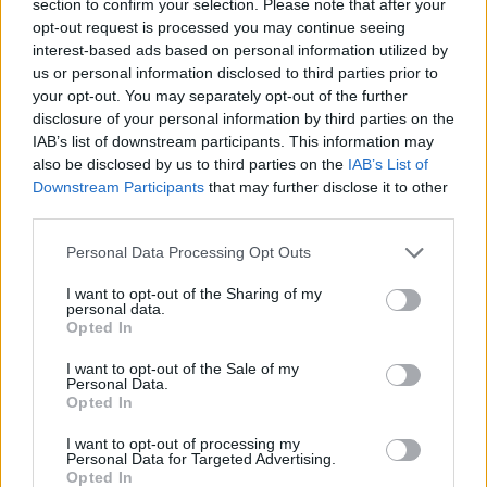
section to confirm your selection. Please note that after your
απαιτεί αποχώρηση αμερικανικών
δυνάμεων, άρση κυρώσεων και
opt-out request is processed you may continue seeing
αποζημιώσεις πριν ανοίξει η κρίσιμη
interest-based ads based on personal information utilized by
θαλάσσια δίοδος
us or personal information disclosed to third parties prior to
Ελικόπτερο προσγειώθηκε στο
your opt-out. You may separately opt-out of the further
Σαρακήνικο για να κάνουν
disclosure of your personal information by third parties on the
μπάνιο οι επιβάτες του
IAB’s list of downstream participants. This information may
also be disclosed by us to third parties on the
IAB’s List of
ΣΉΜΕΡΑ
Downstream Participants
that may further disclose it to other
Ο επιχειρηματίας από τη Μήλο που
third parties.
κατέγραψε το περιστατικό μίλησε στον
ΣΚΑΪ και περιέγραψε τι είδε στην
παραλία
Personal Data Processing Opt Outs
Νέα λεωφόρος στον Βοτανικό:
I want to opt-out of the Sharing of my
Πόσες λωρίδες θα έχει και
personal data.
πότε παραδίδεται
Opted In
ΣΉΜΕΡΑ
I want to opt-out of the Sale of my
Personal Data.
Η Λεωφόρος Προφήτη Δανιήλ, που
κατασκευάζεται στο πλαίσιο της Διπλής
Opted In
Ανάπλασης, αποτελεί μέρος ενός νέου
οδικού δικτύου 8 χιλιομέτρων και
I want to opt-out of processing my
συνδέεται άμεσα με το νέο γήπεδο του
Personal Data for Targeted Advertising.
Παναθηναϊκού.
Opted In