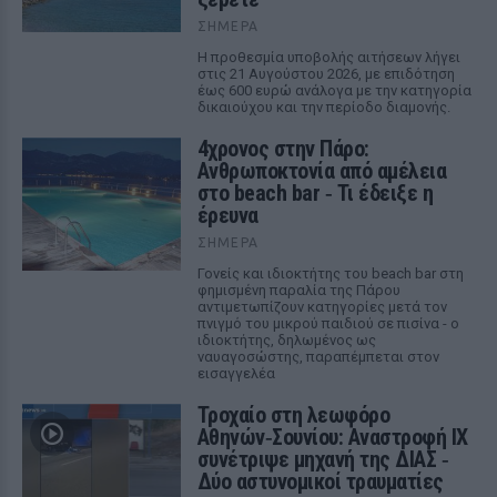
ΣΉΜΕΡΑ
Η προθεσμία υποβολής αιτήσεων λήγει
στις 21 Αυγούστου 2026, με επιδότηση
έως 600 ευρώ ανάλογα με την κατηγορία
δικαιούχου και την περίοδο διαμονής.
4χρονος στην Πάρο:
Ανθρωποκτονία από αμέλεια
στο beach bar ‑ Τι έδειξε η
έρευνα
ΣΉΜΕΡΑ
Γονείς και ιδιοκτήτης του beach bar στη
φημισμένη παραλία της Πάρου
αντιμετωπίζουν κατηγορίες μετά τον
πνιγμό του μικρού παιδιού σε πισίνα - ο
ιδιοκτήτης, δηλωμένος ως
ναυαγοσώστης, παραπέμπεται στον
εισαγγελέα
Τροχαίο στη λεωφόρο
Αθηνών‑Σουνίου: Αναστροφή ΙΧ
συνέτριψε μηχανή της ΔΙΑΣ ‑
Δύο αστυνομικοί τραυματίες