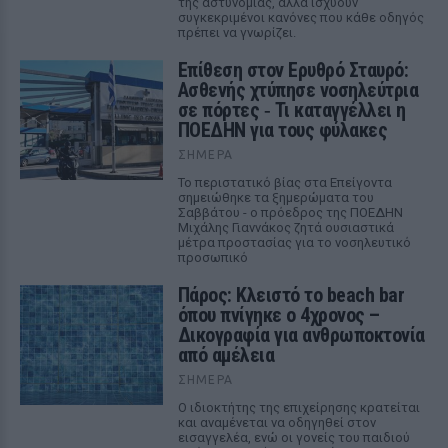
της αστυνομίας, αλλά ισχύουν
συγκεκριμένοι κανόνες που κάθε οδηγός
πρέπει να γνωρίζει.
Επίθεση στον Ερυθρό Σταυρό:
Ασθενής χτύπησε νοσηλεύτρια
σε πόρτες ‑ Τι καταγγέλλει η
ΠΟΕΔΗΝ για τους φύλακες
ΣΉΜΕΡΑ
Το περιστατικό βίας στα Επείγοντα
σημειώθηκε τα ξημερώματα του
Σαββάτου - ο πρόεδρος της ΠΟΕΔΗΝ
Μιχάλης Γιαννάκος ζητά ουσιαστικά
μέτρα προστασίας για το νοσηλευτικό
προσωπικό
Πάρος: Κλειστό το beach bar
όπου πνίγηκε ο 4χρονος –
Δικογραφία για ανθρωποκτονία
από αμέλεια
ΣΉΜΕΡΑ
Ο ιδιοκτήτης της επιχείρησης κρατείται
και αναμένεται να οδηγηθεί στον
εισαγγελέα, ενώ οι γονείς του παιδιού