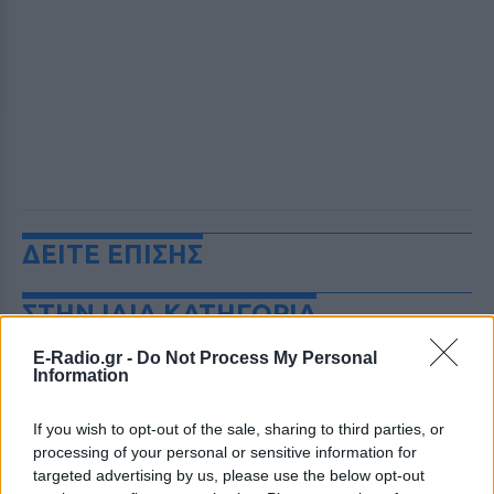
ΔΕΙΤΕ ΕΠΙΣΗΣ
ΣΤΗΝ ΙΔΙΑ ΚΑΤΗΓΟΡΙΑ
E-Radio.gr -
Do Not Process My Personal
Χούθι χτύπησαν Aramco, Ιράν
Information
σκληραίνει τους όρους για τα
Στενά του Ορμούζ
If you wish to opt-out of the sale, sharing to third parties, or
ΣΉΜΕΡΑ
processing of your personal or sensitive information for
Πυρκαγιά στο διυλιστήριο της Τζαζάν
targeted advertising by us, please use the below opt-out
μετά από επίθεση drone - Η Τεχεράνη