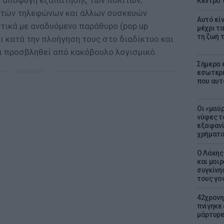
ς αποφυγή εξαπάτησης των πολιτών,
Κέντρο 
νητών τηλεφώνων και άλλων συσκευών
Αυτό εί
χετικά με αναδυόμενο παράθυρο (pop up
μέχρι τ
τη ζωή 
ι κατά την πλοήγηση τους στο διαδίκτυο και
ει προσβληθεί από κακόβουλο λογισμικό.
Σήμερα 
ΔΙΑΦΗΜΙΣΗ
εσωτερι
που αυτ
Οι «μαύ
νύφες τ
εξαφανί
χρήματ
Ο Λάκης
και μοι
συγκίνησ
τους γον
42χρονη
πνίγηκε
μάρτυρε