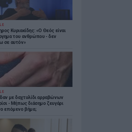
LE
ρος Κυριακίδης: «Ο Θεός είναι
ργημα του ανθρώπου - δεν
ω σε αυτόν»
LE
ίδαν με δαχτυλίδι αρραβώνων
ρίσι - Μήπως διάσημο ζευγάρι
το επόμενο βήμα;