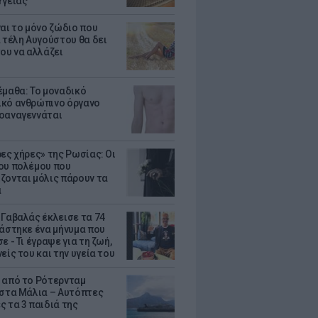
Υγείας
ναι το μόνο ζώδιο που
α τέλη Αυγούστου θα δει
του να αλλάζει
έμαθα: Το μοναδικό
κό ανθρώπινο όργανο
οαναγεννάται
ρες χήρες» της Ρωσίας: Οι
ου πολέμου που
ζονται μόλις πάρουν τα
α
 Γαβαλάς έκλεισε τα 74
ράστηκε ένα μήνυμα που
ε - Τι έγραψε για τη ζωή,
είς του και την υγεία του
 από το Ρότερνταμ
 στα Μάλια – Αυτόπτες
ς τα 3 παιδιά της