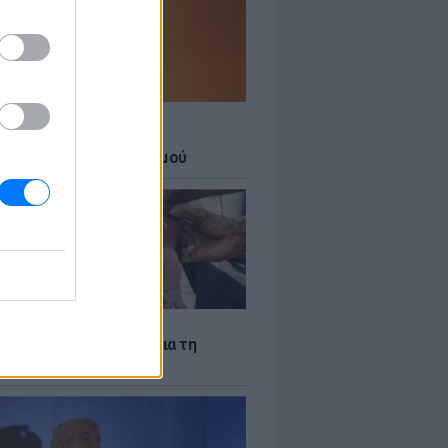
Σ
 27 μεγάλες πόλεις στο
ερο επίπεδο συναγερμού
Σ
ακίστηκε ο Αφγανός για τη
νία της 38χρονης