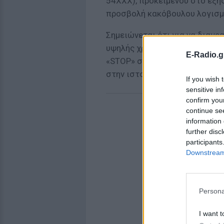
54ΧΧΧ), προκειμένου στο εξή
προσβολή κακόβουλου λογισμ
Σημειώνεται ότι για να διαγρ
υψηλής χρέωσης, θα πρέπει να
E-Radio.g
«STOP» σε συγκεκριμένο πεν
στην ιστοσελίδα της εκάστοτε
If you wish 
sensitive in
confirm you
continue se
information 
further disc
participants
Downstream 
Persona
I want t