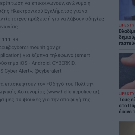
περίπτωση να επικοινωνούν, ανώνυμα ή
ωξης Ηλεκτρονικού Εγκλήματος για να
ντίστοιχες πράξεις ή για να λάβουν οδηγίες
LIFESTY
ινωνίας:
Βλαδίμη
δημιού
: 111 88
πιστεύ
ccu@cybercrimeunit.gov.gr
lication) για έξυπνα τηλέφωνα (smart
σύστημα iOS - Android: CYBERKID.
 Cyber Alert»: @cyberalert
να επισκεφτούν τον «Οδηγό του Πολίτη»,
νικής Αστυνομίας (www.hellenicpolice.gr),
LIFESTY
ήσιμες συμβουλές για την αποφυγή της
Τους ε
στο Πα
έκανε 