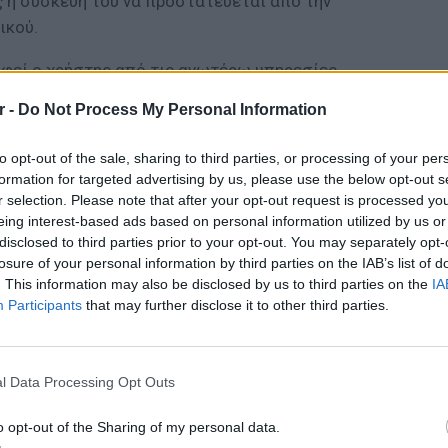
ς η συσκευή του να προστατεύεται από την
ικού.
αφεί ο χρήστης από τις ανωτέρω υπηρεσίες
 αποστείλει μήνυμα κειμένου με τη λέξη
r -
Do Not Process My Personal Information
ταψήφιο αριθμό που υποχρεωτικά αναφέρεται
 εταιρείας.
to opt-out of the sale, sharing to third parties, or processing of your per
formation for targeted advertising by us, please use the below opt-out s
ΔΙΑΦΗΜΙΣΗ
r selection. Please note that after your opt-out request is processed y
eing interest-based ads based on personal information utilized by us or
disclosed to third parties prior to your opt-out. You may separately opt-
losure of your personal information by third parties on the IAB’s list of
. This information may also be disclosed by us to third parties on the
IA
Participants
that may further disclose it to other third parties.
LIFESTY
O Γιώρ
νοσοκο
l Data Processing Opt Outs
καρκίν
o opt-out of the Sharing of my personal data.