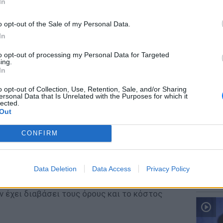
In
o opt-out of the Sale of my Personal Data.
In
to opt-out of processing my Personal Data for Targeted
ΕΙΔΗΣΕΙ
ing.
Ιταλία:
In
υψηλότ
o opt-out of Collection, Use, Retention, Sale, and/or Sharing
ersonal Data that Is Unrelated with the Purposes for which it
lected.
κτρονικού Εγκλήματος διενεργείται
Out
υνα για τη συγκεκριμένη διαδικτυακή απάτη
που θα συγκεντρωθεί θα υποβληθεί στην
CONFIRM
ΕΙΔΗΣΕΙ
ικού Εγκλήματος συμβουλεύει το κοινό να
Data Deletion
Data Access
Privacy Policy
Προφυλ
 αριθμό τηλεφώνου του σε διαδικτυακούς
δολοφο
 έχει διαβάσει τους όρους και το κόστος