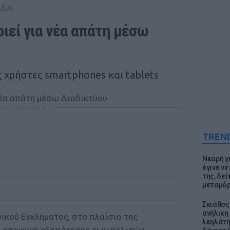
ΑΔΑ
ιεί για νέα απάτη μέσω 
χρήστες smartphones και tablets
ΔΙΑΦΗΜΙΣΗ
TREN
Νεαρή γ
έγινε vi
της, δε
μεταμό
Σκιάθος:
ανήλικη 
ικού Εγκλήματος, στο πλαίσιο της
λεηλάτη