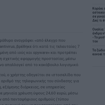
Kοράκι 
αστειευ
σε γυναί
Δες τι έ
Ουαλία:
άνδρα ν
- Το μυ
αράθυρο αναγράφει «από έλεγχο που
του
tivirus, βρέθηκε ότι κατά τις τελευταίες 7
Τα ζώδια
σμένη από ιούς και spyware» και προτρέπει
ευνοεί 
ψη σχετικής εφαρμογής προστασίας, μέσω
να απαλλαγεί από το κακόβουλο λογισμικό.
ύ, ο χρήστης οδηγείται σε ιστοσελίδα που
 αριθμό της τηλεφωνικής του σύνδεσης για
 εξάμηνης διάρκειας, σε υπηρεσίες
ε μηνιαία χρέωση ύψους 24,60 ευρώ, μέσω
ν από πενταψήφιους αριθμούς (τύπου