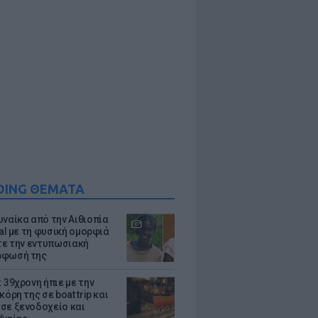
DING ΘΕΜΑΤΑ
υναίκα από την Αιθιοπία
ral με τη φυσική ομορφιά
ίτε την εντυπωσιακή
ρφωσή της
 39χρονη ήπιε με την
κόρη της σε boat trip και
σε ξενοδοχείο και