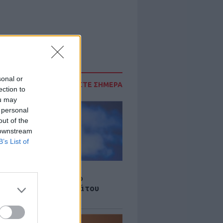
sonal or
ΔΙΑΒΑΣΤΕ ΣΗΜΕΡΑ
ection to
ou may
 personal
out of the
 downstream
B’s List of
LE
γος Παράσχος ξανά στο
μείο για θεραπεία κατά του
ου