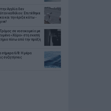
στην Αγγλία δεν
όταν καθόλου: Επιτέθηκε
κα και την έριξε κάτω -
γινε!
 Τρόμος σε νοσοκομείο με
τυμένο «Χάρο» στη σκεπή
στήριο πίσω από την πράξη
 σήμερα 6/8: Η μέρα
τις συζητήσεις