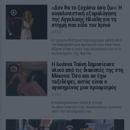
«Δεν θα το ξεχάσω όσο ζω»: Η
συγκλονιστική εξομολόγηση
της Αγγελικής Ηλιάδη για τη
στιγμή που είδε τον Ιησού
ΧΤΕΣ
Η τραγουδίστρια περιέγραψε μέσα από
το Instagram μια εμπειρία που λέει πως
έζησε όταν ο γιος της νοσηλευόταν στο
νοσοκομείο της Αρτας.
Η Ιωάννα Τούνη δημοσίευσε
υλικό από τις διακοπές της στη
Μύκονο: Όσο και αν έχω
ταξιδέψει, αυτός είναι ο
αγαπημένος μου προορισμός
ΧΤΕΣ
Η Instagrammer έδειξε στους
διαδικτυακούς της ακόλουθους εικόνες
από την απόδρασή της