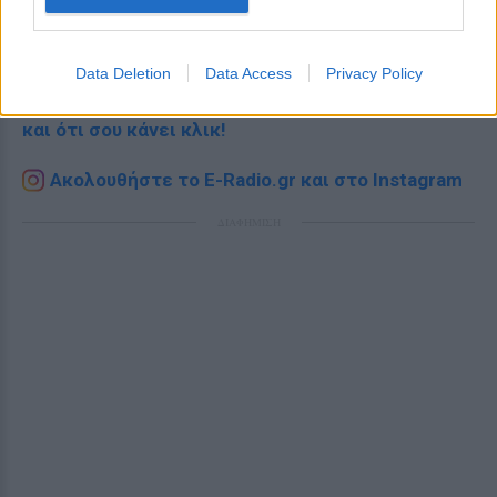
Ακολουθήστε το E-Radio.gr στο
Google News
και μάθετε πρώτοι
τα πιο hot νέα
.
Data Deletion
Data Access
Privacy Policy
Εσύ μπήκες στο E-Daily.gr; Τα νέα της ημέρας
και ότι σου κάνει κλικ!
Ακολουθήστε το E-Radio.gr και στο Instagram
ΔΙΑΦΗΜΙΣΗ