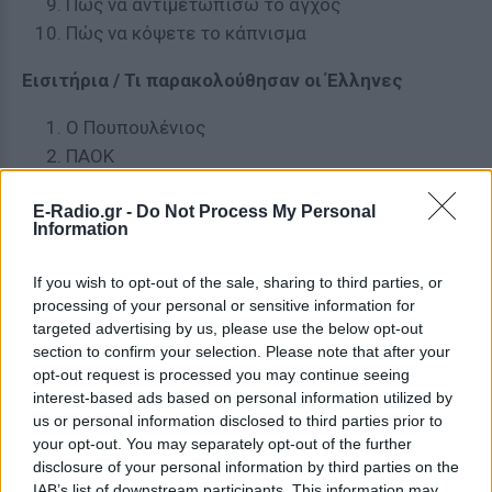
Πώς να αντιμετωπίσω το άγχος
Πώς να κόψετε το κάπνισμα
Εισιτήρια / Τι παρακολούθησαν οι Έλληνες
Ο Πουπουλένιος
ΠΑΟΚ
Robbie Williams
E-Radio.gr -
Do Not Process My Personal
Σμύρνη μου Αγαπημένη
Information
Mamma Μia
Μεγάλη Χίμαιρα
If you wish to opt-out of the sale, sharing to third parties, or
Kiss me Kate
processing of your personal or sensitive information for
Μadwalk 2015
targeted advertising by us, please use the below opt-out
section to confirm your selection. Please note that after your
Ένας άνθρωπος για όλες τις εποχές
opt-out request is processed you may continue seeing
50 Αποχρώσεις του Γκρι
interest-based ads based on personal information utilized by
us or personal information disclosed to third parties prior to
[ΠΗΓΗ]
your opt-out. You may separately opt-out of the further
disclosure of your personal information by third parties on the
IAB’s list of downstream participants. This information may