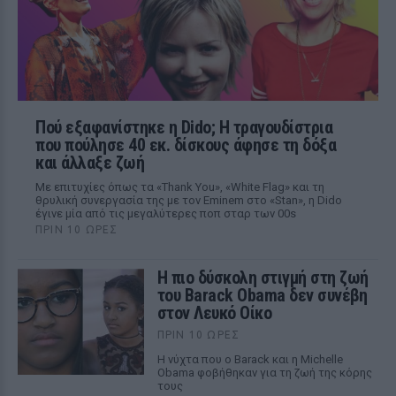
Πού εξαφανίστηκε η Dido; Η τραγουδίστρια
που πούλησε 40 εκ. δίσκους άφησε τη δόξα
και άλλαξε ζωή
Με επιτυχίες όπως τα «Thank You», «White Flag» και τη
θρυλική συνεργασία της με τον Eminem στο «Stan», η Dido
έγινε μία από τις μεγαλύτερες ποπ σταρ των 00s
ΠΡΙΝ 10 ΏΡΕΣ
Η πιο δύσκολη στιγμή στη ζωή
του Barack Obama δεν συνέβη
στον Λευκό Οίκο
ΠΡΙΝ 10 ΏΡΕΣ
Η νύχτα που ο Barack και η Michelle
Obama φοβήθηκαν για τη ζωή της κόρης
τους