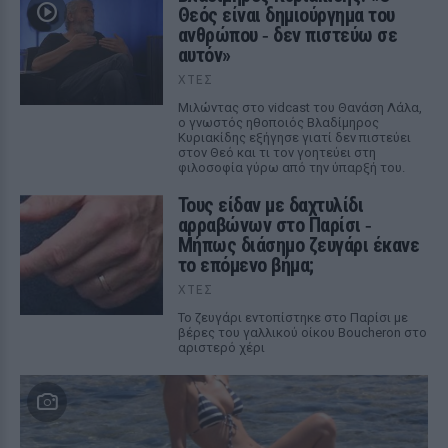
Θεός είναι δημιούργημα του
ανθρώπου ‑ δεν πιστεύω σε
αυτόν»
ΧΤΕΣ
Μιλώντας στο vidcast του Θανάση Λάλα,
ο γνωστός ηθοποιός Βλαδίμηρος
Κυριακίδης εξήγησε γιατί δεν πιστεύει
στον Θεό και τι τον γοητεύει στη
φιλοσοφία γύρω από την ύπαρξή του.
Τους είδαν με δαχτυλίδι
αρραβώνων στο Παρίσι ‑
Μήπως διάσημο ζευγάρι έκανε
το επόμενο βήμα;
ΧΤΕΣ
Το ζευγάρι εντοπίστηκε στο Παρίσι με
βέρες του γαλλικού οίκου Boucheron στο
αριστερό χέρι