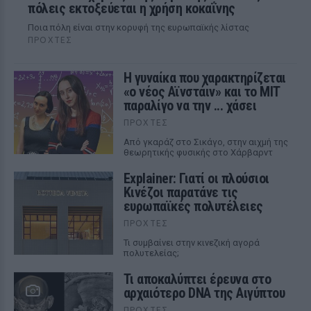
πόλεις εκτοξεύεται η χρήση κοκαΐνης
Ποια πόλη είναι στην κορυφή της ευρωπαϊκής λίστας
ΠΡΟΧΤΈΣ
Η γυναίκα που χαρακτηρίζεται
«ο νέος Αϊνστάιν» και το MIT
παραλίγο να την ... χάσει
ΠΡΟΧΤΈΣ
Από γκαράζ στο Σικάγο, στην αιχμή της
θεωρητικής φυσικής στο Χάρβαρντ
Explainer: Γιατί οι πλούσιοι
Κινέζοι παρατάνε τις
ευρωπαϊκές πολυτέλειες
ΠΡΟΧΤΈΣ
Τι συμβαίνει στην κινεζική αγορά
πολυτελείας;
Τι αποκαλύπτει έρευνα στο
αρχαιότερο DNA της Αιγύπτου
ΠΡΟΧΤΈΣ