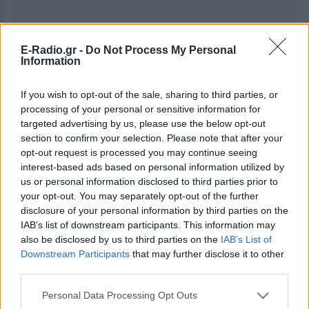
E-Radio.gr -
Do Not Process My Personal
Information
If you wish to opt-out of the sale, sharing to third parties, or
processing of your personal or sensitive information for
targeted advertising by us, please use the below opt-out
section to confirm your selection. Please note that after your
opt-out request is processed you may continue seeing
Ακολουθήστε το E-Radio.gr στο
Google News
interest-based ads based on personal information utilized by
και μάθετε πρώτοι
τα πιο hot νέα
.
us or personal information disclosed to third parties prior to
your opt-out. You may separately opt-out of the further
disclosure of your personal information by third parties on the
Εσύ μπήκες στο E-Daily.gr; Τα νέα της ημέρας
IAB’s list of downstream participants. This information may
και ότι σου κάνει κλικ!
also be disclosed by us to third parties on the
IAB’s List of
Downstream Participants
that may further disclose it to other
Ακολουθήστε το E-Radio.gr και στο Instagram
third parties.
ΔΙΑΦΗΜΙΣΗ
Personal Data Processing Opt Outs