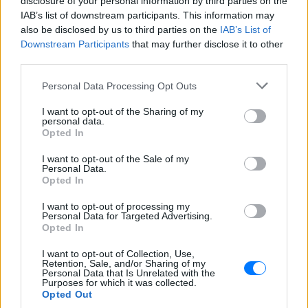
disclosure of your personal information by third parties on the
IAB’s list of downstream participants. This information may
Για ακόμη περισσότερα
νέα
, μπείτε στην
ροή
also be disclosed by us to third parties on the
IAB’s List of
ειδήσεων
του E-Daily.gr
Downstream Participants
that may further disclose it to other
third parties.
Ακολουθήστε το E-Radio.gr και στο Instagram
Personal Data Processing Opt Outs
ΔΙΑΦΗΜΙΣΗ
I want to opt-out of the Sharing of my
personal data.
Opted In
I want to opt-out of the Sale of my
Personal Data.
Opted In
I want to opt-out of processing my
Personal Data for Targeted Advertising.
Opted In
I want to opt-out of Collection, Use,
Retention, Sale, and/or Sharing of my
Personal Data that Is Unrelated with the
Purposes for which it was collected.
Opted Out