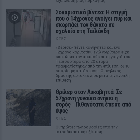
εξάπλωση μιας πυρκαγιάς
Σοκαριστικό βίντεο: Η στιγμή
που ο 14χρονος ανοίγει πυρ και
σκορπάει τον θάνατο σε
σχολείο στη Ταϊλάνδη
ΧΤΕΣ
«Θέρισε» πέντε καθηγητές και ένα
12χρονο κοριτσάκι, ενώ νωρίτερα είχε
σκοτώσει τον παππού και τη γιαγιά του -
Περισσότερα από 20 άτομα
τραυματίστηκαν από την επίθεση, οι 10
σε κρίσιμη κατάσταση - Ο ανήλικος
δράστης αυτοκτόνησε μετά την ένοπλη
επίθεση
Θρίλερ στον Λυκαβηττό: Σε
57χρονη γυναίκα ανήκει η
σορός ‑ Πιθανότατα έπεσε από
ύψος
ΧΤΕΣ
Οι πρώτες πληροφορίες από την
ιατροδικαστική εξέταση