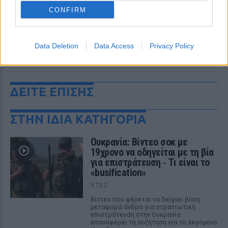
CONFIRM
Data Deletion
Data Access
Privacy Policy
ΔΕΙΤΕ ΕΠΙΣΗΣ
ΣΤΗΝ ΙΔΙΑ ΚΑΤΗΓΟΡΙΑ
Ουκρανία: Βίντεο σοκ με
19χρονο να οδηγείται με τη βία
για επιστράτευση ‑ Τι είναι το
«busification»
ΧΤΕΣ
Βίντεο που φέρεται να δείχνει βίαιη
μεταφορά άνδρα για στρατιωτική
επιστράτευση στην Ουκρανία
επαναφέρει τη συζήτηση για το λεγόμενο