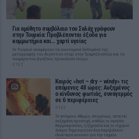
Για αμύθητο συμβόλαιο του Σαλάχ γράφουν
στην Τουρκία: Προβλέπονται έξοδα για
κομμωτήρια και... χαρτί υγείας
Οι Τούρκοί αναφέρουν τα οικονομικά δεδομένα της
μεταγραφής του Αιγύπτιου σταρ στην Τραμπζονσπόρ και τα
νούμερα που βγάζουν, προκαλούν ίλιγγο
ΧΤΕΣ
Καιρός «hot – dry – windy» τις
επόμενες 48 ώρες: Αυξημένος
ο κίνδυνος φωτιάς, συναγερμός
σε 6 περιφέρειες
ΧΤΕΣ
Το επόμενο 48ωρο, επομένως, απαιτεί
αυξημένη προσοχή, καθώς οι υψηλές
θερμοκρασίες, η ξηρασία και οι ισχυροί
άνεμοι δημιουργούν ένα περιβάλλον
ιδιαίτερα ευνοϊκό για την ταχεία