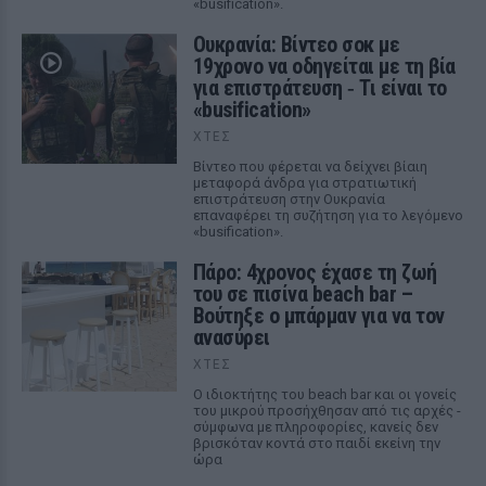
«busification».
Ουκρανία: Βίντεο σοκ με
19χρονο να οδηγείται με τη βία
για επιστράτευση ‑ Τι είναι το
«busification»
ΧΤΕΣ
Βίντεο που φέρεται να δείχνει βίαιη
μεταφορά άνδρα για στρατιωτική
επιστράτευση στην Ουκρανία
επαναφέρει τη συζήτηση για το λεγόμενο
«busification».
Πάρο: 4χρονος έχασε τη ζωή
του σε πισίνα beach bar –
Βούτηξε ο μπάρμαν για να τον
ανασύρει
ΧΤΕΣ
Ο ιδιοκτήτης του beach bar και οι γονείς
του μικρού προσήχθησαν από τις αρχές -
σύμφωνα με πληροφορίες, κανείς δεν
βρισκόταν κοντά στο παιδί εκείνη την
ώρα