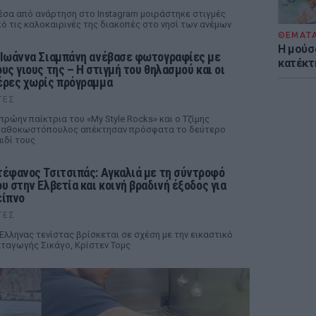
σα από ανάρτηση στο Instagram μοιράστηκε στιγμές
ό τις καλοκαιρινές της διακοπές στο νησί των ανέμων
ΘΕΜΑΤ
Η μούσ
 Ιωάννα Σιαμπάνη ανέβασε φωτογραφίες με
κατέκτ
ους γιους της – Η στιγμή του θηλασμού και οι
έρες χωρίς πρόγραμμα
ΤΕΣ
πρώην παίκτρια του «My Style Rocks» και ο Τζίμης
ταθοκωστόπουλος απέκτησαν πρόσφατα το δεύτερο
ιδί τους
τέφανος Τσιτσιπάς: Αγκαλιά με τη σύντροφό
ου στην Ελβετία και κοινή βραδινή έξοδος για
είπνο
ΤΕΣ
Έλληνας τενίστας βρίσκεται σε σχέση με την εικαστικό
ταγωγής Σικάγο, Κρίστεν Τομς