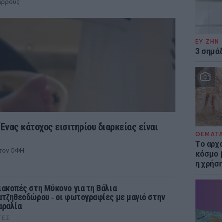
άρρους
ΕΥ ΖΗΝ
3 σημά
Ένας κάτοχος εισιτηρίου διαρκείας είναι
ΘΕΜΑΤ
Το αρχ
στον ΟΦΗ
κόσμο 
η χρήσ
ιακοπές στη Μύκονο για τη Βάλια
ατζηθεοδώρου ‑ οι φωτογραφίες με μαγιό στην
αραλία
ΤΕΣ