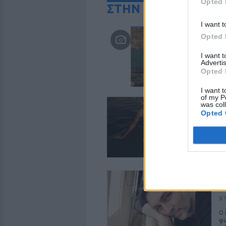
Opted 
ΣΤΗΝ ΙΔΙΑ ΚΑΤΗΓΟ
I want t
Η
Opted 
μπ
Π
I want 
Advertis
Το
Opted 
κα
I want t
of my P
Ι
was col
ν
Opted 
Π
Η 
μο
δύ
Α
«
Χ
Ο 
φω