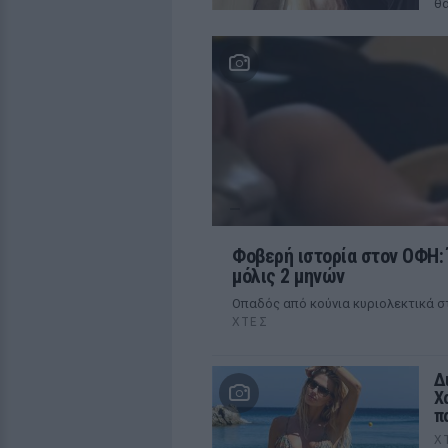
θ
Φοβερή ιστορία στον ΟΦΗ: 
μόλις 2 μηνών
Οπαδός από κούνια κυριολεκτικά 
ΧΤΕΣ
Δ
Χ
π
Χ