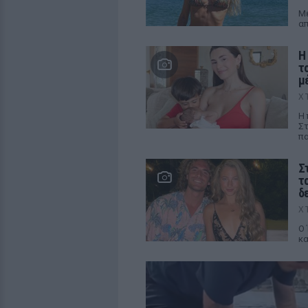
Μέ
απ
H
τ
μ
Χ
Η 
Σ
πα
Σ
τ
δ
Χ
Ο 
κα