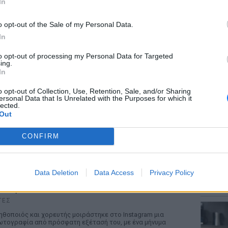
In
ΡΙΑ
o opt-out of the Sale of my Personal Data.
 Γαρυφαλλιά Καληφώνη στην Πάρο με μαύρο
In
ικίνι ‑ δείτε τις πόζες της
ΡΙΝ 11 ΏΡΕΣ
to opt-out of processing my Personal Data for Targeted
ΘΕΜΑΤ
ing.
 μοντέλο μοιράστηκε φωτογραφίες από τις
Το μυσ
In
λοκαιρινές της διακοπές στο νησί των Κυκλάδων
κρύβετ
o opt-out of Collection, Use, Retention, Sale, and/or Sharing
ersonal Data that Is Unrelated with the Purposes for which it
ωάννα Τούνη: «Έβγαλα όλο το βράδυ στο
lected.
οσοκομείο με ορούς και αντιβιώσεις»
Out
ΡΙΝ 11 ΏΡΕΣ
CONFIRM
επιχειρηματίας έπαθε τροφική δηλητηρίαση και
ιράστηκε με τους followers της στο Instagram τις
σκολες ώρες που πέρασε.
ΕΥ ΖΗΝ
Data Deletion
Data Access
Privacy Policy
Γιατί 
τύχημα για τον Ιβάν Σβιτάιλο στην Κέρκυρα:
δύσκολη
Θα σηκωθώ πιο δυνατός»
ΤΕΣ
ηθοποιός και χορευτής μοιράστηκε στο Instagram μια
τογραφία από πρόσφατη εξέτασή του, με ένα μήνυμα