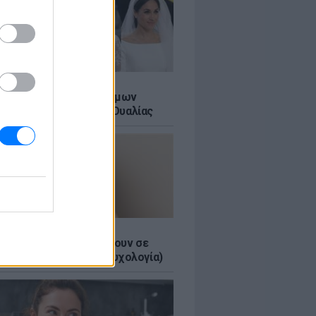
Α
τικό των βασιλικών γάμων
αι σε ένα ορυχείο της Ουαλίας
τα κομπλιμέντα σε φέρνουν σε
 θέση (και τι λέει η ψυχολογία)