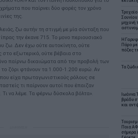
δικό «ΟΚ!» και τον Γιάννη Πουλόπουλο για το
έκτακτη
 χρήματα που παίρνει δύο φορές τον χρόνο
Τροχαίο
ινίες της.
Σουνίου
μηχανή 
αστυνομ
ειάς, ζω αυτήν τη στιγμή με μία σύνταξη που
σίπρας την έκανε 715. Το μονο περιουσιακό
Η Γαρυφ
ου ζω. Δεν έχω ούτε αυτοκίνητο, ούτε
Πάρο με 
πόζες τ
ς στο εξωτερικό, ούτε βέβαια στο
όνο παίρνω δικαιώματα από την προβολή των
Τα ζώδια
 το ζόρι φτάνουν τα 1.000-1.200 ευρώ. Αν
 που είχα πρωταγωνιστικούς ρόλους σε
νταστείς τι παίρνουν αυτοί που έπαιζαν
. Τι να λέμε. Τα φέρνω δύσκολα βόλτα».
Ιωάννα 
βράδυ σ
και αντ
Τουρισμ
Ποια ΑΦ
ΔΙΑΦΗΜΙΣΗ
σήμερα (
ξέρετε