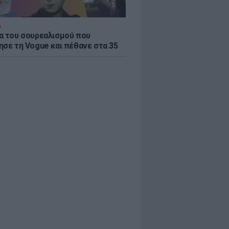
Α
α του σουρεαλισμού που
ησε τη Vogue και πέθανε στα 35