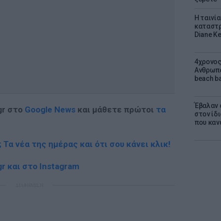
Η ταινί
καταστρ
Diane K
4χρονος
Ανθρωπο
beach ba
Έβαλαν 
gr στο
Google News
και μάθετε πρώτοι
τα
στον ίδι
που καν
; Τα νέα της ημέρας και ότι σου κάνει κλικ!
r και στο Instagram
ΔΙΑΦΗΜΙΣΗ