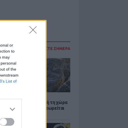
sonal or
ΔΙΑΒΑΣΤΕ ΣΗΜΕΡΑ
ection to
ou may
 personal
out of the
 downstream
B’s List of
Α
ξενη ελευθερία: Σε αυτή τη χώρα
ρώπης, το γuμνό δεν θεωρείται
ηση