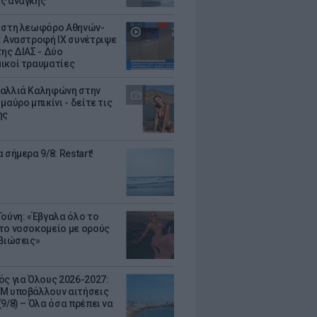
ς ανάγκης
 στη λεωφόρο Αθηνών-
: Αναστροφή ΙΧ συνέτριψε
της ΔΙΑΣ - Δύο
ικοί τραυματίες
αλλιά Καληφώνη στην
μαύρο μπικίνι - δείτε τις
ης
 σήμερα 9/8: Restart!
Τούνη: «Έβγαλα όλο το
το νοσοκομείο με ορούς
ιβιώσεις»
ός για Όλους 2026-2027:
Μ υποβάλλουν αιτήσεις
9/8) – Όλα όσα πρέπει να