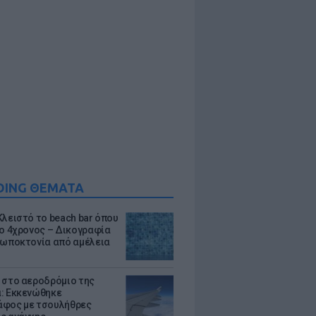
DING ΘΕΜΑΤΑ
Κλειστό το beach bar όπου
 ο 4χρονος – Δικογραφία
ρωποκτονία από αμέλεια
 στο αεροδρόμιο της
: Εκκενώθηκε
φος με τσουλήθρες