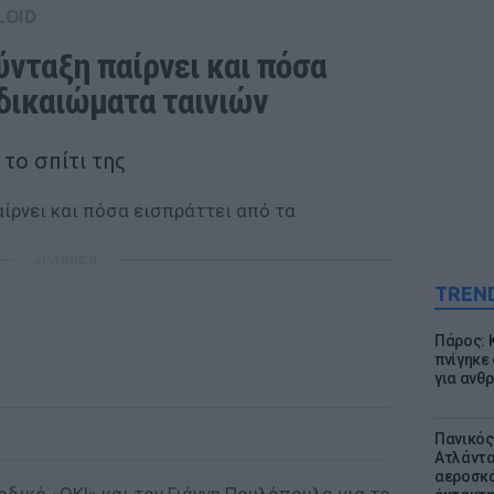
LOID
νταξη παίρνει και πόσα 
 δικαιώματα ταινιών
 το σπίτι της
ΔΙΑΦΗΜΙΣΗ
TREN
Πάρος: 
πνίγηκε
για ανθ
Πανικός
Ατλάντα
αεροσκά