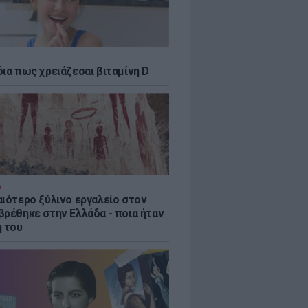
δια πως χρειάζεσαι βιταμίνη D
Α
αιότερο ξύλινο εργαλείο στον
βρέθηκε στην Ελλάδα - ποια ήταν
η του