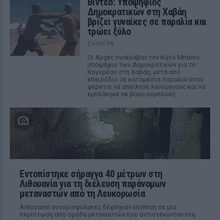
Βίντεο: Υποψήφιος
Δημοκρατικών στη Χαβάη
βρίζει γυναίκες σε παραλία και
τρώει ξύλο
ΣΉΜΕΡΑ
Οι Αρχές συνέλαβαν τον Κίριλ Μπάσιν,
υποψήφιο των Δημοκρατικών για το
Κογκρέσο στη Χαβάη, μετά από
επεισόδιο σε κατάμεστη παραλία όπου
φέρεται να απείλησε λουόμενους και να
εμπλάκηκε σε βίαιη συμπλοκή
Εντοπίστηκε σήραγγα 40 μέτρων στη
Λιθουανία για τη διέλευση παράνομων
μεταναστών από τη Λευκορωσία
Λιθουανοί συνοριοφύλακες δέχθηκαν επίθεση σε μία
περίπτωση από ομάδα μεταναστών που αντιστέκονταν στη