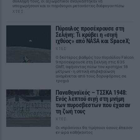
σύλληψή τους, οι αξιωματικοί αναγκάστηκαν να
υποχωρήσουν και οι παράνομοι μετανάστες διέφυγαν πίσω
ΧΤΕΣ
Πύραυλος προσέκρουσε στη
Σελήνη: Τι κρύβει η «σιγή
ιχθύος» από NASA και SpaceX;
ΧΤΕΣ
Ο δεύτερος βαθμός του πυραύλου Falcon
9 προσέκρουσε στη Σελήνη στις 6:35
GMT, αφήνοντας πίσω του κρατήρα 18
μέτρων - η οπτική επιβεβαίωση
αναμένεται από τους δορυφόρους σε
τροχιά
Παναθηναϊκός – ΤΣΣΚΑ 1948:
Ενός λεπτού σιγή στη μνήμη
των πυροσβεστών που έχασαν
τη ζωή τους
ΧΤΕΣ
Οι «πράσινοι« θα τιμήσουν όσους έπεσαν
εν ώρα καθήκοντος