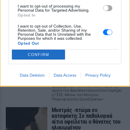
I want to opt-out of processing my
Personal Data for Targeted Advertising.
Opted In
ΔΕΙΤΕ ΕΠΙΣΗΣ
I want to opt-out of Collection, Use,
Retention, Sale, and/or Sharing of my
Personal Data that Is Unrelated with the
Purposes for which it was collected.
ΣΤΗΝ ΙΔΙΑ ΚΑΤΗΓΟΡΙΑ
Opted Out
Δεκαπενταύγουστος: Πώς
CONFIRM
αμείβεται η εργασία την αργία
στον ιδιωτικό τομέα
ΣΉΜΕΡΑ
Data Deletion
Data Access
Privacy Policy
Διευκρινίσεις για την αμοιβή των
εργαζομένων του ιδιωτικού τομέα την
αργία του Δεκαπενταύγουστου παρέχει
η ΓΣΕΕ. Μέσω του Κέντρου
Πληροφόρησης Εργαζόμενων
Μυστράς ‑πτώμα σε
καταψύκτη: Σε παθολογικά
αίτια οφείλεται ο θάνατος του
ηλικιωμένου