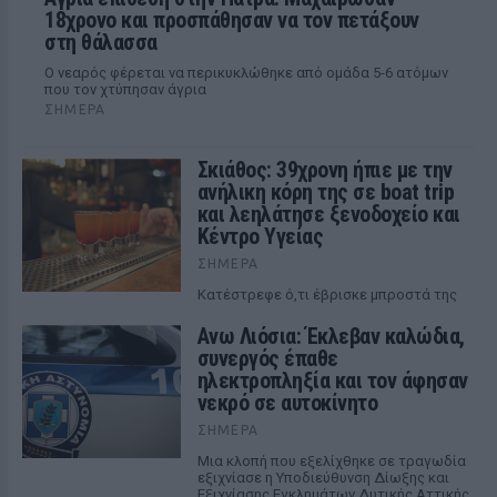
18χρονο και προσπάθησαν να τον πετάξουν
στη θάλασσα
Ο νεαρός φέρεται να περικυκλώθηκε από ομάδα 5-6 ατόμων
που τον χτύπησαν άγρια
ΣΉΜΕΡΑ
Σκιάθος: 39χρονη ήπιε με την
ανήλικη κόρη της σε boat trip
και λεηλάτησε ξενοδοχείο και
Κέντρο Υγείας
ΣΉΜΕΡΑ
Κατέστρεφε ό,τι έβρισκε μπροστά της
Ανω Λιόσια: Έκλεβαν καλώδια,
συνεργός έπαθε
ηλεκτροπληξία και τον άφησαν
νεκρό σε αυτοκίνητο
ΣΉΜΕΡΑ
Μια κλοπή που εξελίχθηκε σε τραγωδία
εξιχνίασε η Υποδιεύθυνση Δίωξης και
Εξιχνίασης Εγκλημάτων Δυτικής Αττικής