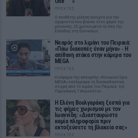
One""""»
ΠΡΟΧΤΈΣ
Ο συνθέτης μίλησε ανοιχτά για την
αχαριστία που βιώνει στον χώρο της
μουσικής, 22 χρόνια μετά τη νίκη της
Ελλάδας στη Eurovision.
Νεαρός στο λιμάνι του Πειραιά:
«Πάω διακοπές έναν μήνα» ‑ Η
απίθανη ατάκα στην κάμερα του
MEGA
ΠΡΟΧΤΈΣ
Η κάμερα της εκπομπής «Κοινωνία Ώρα
MEGA» κατέγραψε τη διασκεδαστική
στιγμή από το λιμάνι του Πειραιά, την
Παρασκευή 7 Αυγούστου.
Η Ελένη Βουλγαράκη ξεσπά για
τις φήμες χωρισμού με τον
Ιωαννίδη: «Διασταυρώστε
καμία πληροφορία πριν
εκτοξεύσετε τη βλακεία σας»
ΠΡΟΧΤΈΣ