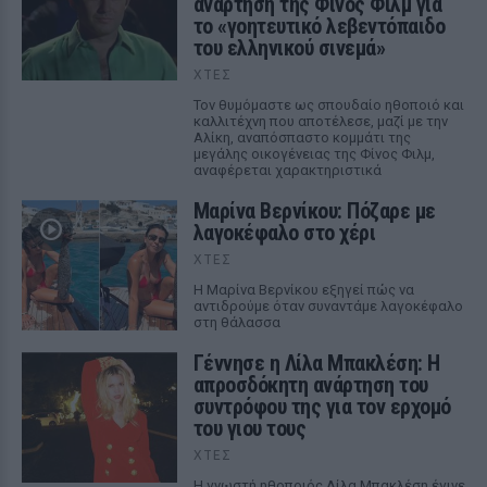
ανάρτηση της Φίνος Φιλμ για
το «γοητευτικό λεβεντόπαιδο
του ελληνικού σινεμά»
ΧΤΕΣ
Τον θυμόμαστε ως σπουδαίο ηθοποιό και
καλλιτέχνη που αποτέλεσε, μαζί με την
Αλίκη, αναπόσπαστο κομμάτι της
μεγάλης οικογένειας της Φίνος Φιλμ,
αναφέρεται χαρακτηριστικά
Μαρίνα Βερνίκου: Πόζαρε με
λαγοκέφαλο στο χέρι
ΧΤΕΣ
Η Μαρίνα Βερνίκου εξηγεί πώς να
αντιδρούμε όταν συναντάμε λαγοκέφαλο
στη θάλασσα
Γέννησε η Λίλα Μπακλέση: Η
απροσδόκητη ανάρτηση του
συντρόφου της για τον ερχομό
του γιου τους
ΧΤΕΣ
Η γνωστή ηθοποιός Λίλα Μπακλέση έγινε