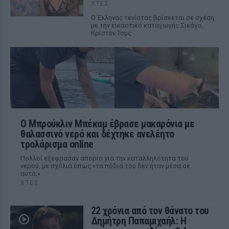
ΧΤΕΣ
Ο Έλληνας τενίστας βρίσκεται σε σχέση
με την εικαστικό καταγωγής Σικάγο,
Κρίστεν Τομς
Ο Μπρούκλιν Μπέκαμ έβρασε μακαρόνια με
θαλασσινό νερό και δέχτηκε ανελέητο
τρολάρισμα online
Πολλοί εξέφρασαν απορία για την καταλληλότητα του
νερού, με σχόλια όπως «τα πόδια του δεν ήταν μέσα σε
αυτό;»
ΧΤΕΣ
22 χρόνια από τον θάνατο του
Δημήτρη Παπαμιχαήλ: Η