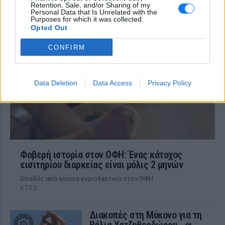
ΧΤΕΣ
Retention, Sale, and/or Sharing of my
Personal Data that Is Unrelated with the
Ο ηθοποιός και χορευτής μοιράστηκε
Purposes for which it was collected.
στο Instagram μια φωτογραφία από
Opted Out
πρόσφατη εξέτασή του, με ένα μήνυμα
θάρρους
CONFIRM
Data Deletion
Data Access
Privacy Policy
Φοβερή ιστορία στον ΟΦΗ: Ένας κάτοχος
εισιτηρίου διαρκείας είναι μόλις 2 μηνών
Οπαδός από κούνια κυριολεκτικά στον ΟΦΗ
ΧΤΕΣ
Διακοπές στη Μύκονο για τη