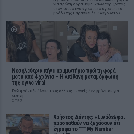
για πρώτη φορά μαμά, καλωσορίζοντας
στον κόσμο ένα υγιέστατο αγοράκι το
βράδυ της Παρασκευής 7 Αυγούστου.
Νοσηλεύτρια πήγε κομμωτήριο πρώτη φορά
μετά από 4 χρόνια – Η απίθανη μεταμόρφωσή
της έγινε viral
Ενώ φρόντιζε όλους τους άλλους... κανείς δεν φρόντισε για
εκείνη
ΧΤΕΣ
Χρήστος Δάντης: «Συνάδελφοι
προσπαθούν να ξεχάσουν ότι
έγραψα το """"My Number