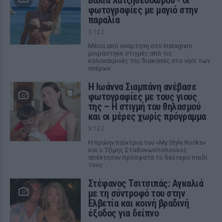
Βάλια Χατζηθεοδώρου ‑ οι
φωτογραφίες με μαγιό στην
παραλία
ΧΤΕΣ
Μέσα από ανάρτηση στο Instagram
μοιράστηκε στιγμές από τις
καλοκαιρινές της διακοπές στο νησί των
ανέμων
H Ιωάννα Σιαμπάνη ανέβασε
φωτογραφίες με τους γιους
της – Η στιγμή του θηλασμού
και οι μέρες χωρίς πρόγραμμα
ΧΤΕΣ
Η πρώην παίκτρια του «My Style Rocks»
και ο Τζίμης Σταθοκωστόπουλος
απέκτησαν πρόσφατα το δεύτερο παιδί
τους
Στέφανος Τσιτσιπάς: Αγκαλιά
με τη σύντροφό του στην
Ελβετία και κοινή βραδινή
έξοδος για δείπνο