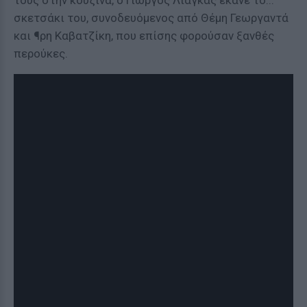
τους στην κουζίνα, ο Γιώργος Λιάγκας έκανε το...
σκετσάκι του, συνοδευόμενος από Θέμη Γεωργαντά
και ¶ρη Καβατζίκη, που επίσης φορούσαν ξανθές
περούκες.