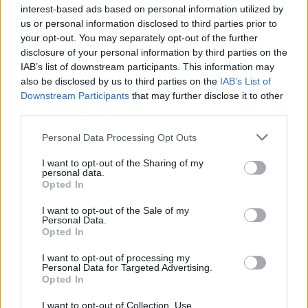
ΣΤΗΝ ΙΔΙΑ ΚΑΤΗΓΟΡΙΑ
interest-based ads based on personal information utilized by
us or personal information disclosed to third parties prior to
Η Γαρυφαλλιά Καληφώνη στην
your opt-out. You may separately opt-out of the further
Πάρο με μαύρο μπικίνι ‑ δείτε
disclosure of your personal information by third parties on the
τις πόζες της
IAB’s list of downstream participants. This information may
also be disclosed by us to third parties on the
IAB’s List of
ΣΉΜΕΡΑ
Downstream Participants
that may further disclose it to other
Το μοντέλο μοιράστηκε φωτογραφίες
third parties.
από τις καλοκαιρινές της διακοπές στο
νησί των Κυκλάδων
Personal Data Processing Opt Outs
Ιωάννα Τούνη: «Έβγαλα όλο το
βράδυ στο νοσοκομείο με ορούς
I want to opt-out of the Sharing of my
personal data.
και αντιβιώσεις»
Opted In
ΣΉΜΕΡΑ
I want to opt-out of the Sale of my
Η επιχειρηματίας έπαθε τροφική
Personal Data.
δηλητηρίαση και μοιράστηκε με τους
Opted In
followers της στο Instagram τις δύσκολες
ώρες που πέρασε.
I want to opt-out of processing my
Ατύχημα για τον Ιβάν Σβιτάιλο
Personal Data for Targeted Advertising.
Opted In
στην Κέρκυρα: «Θα σηκωθώ πιο
δυνατός»
I want to opt-out of Collection, Use,