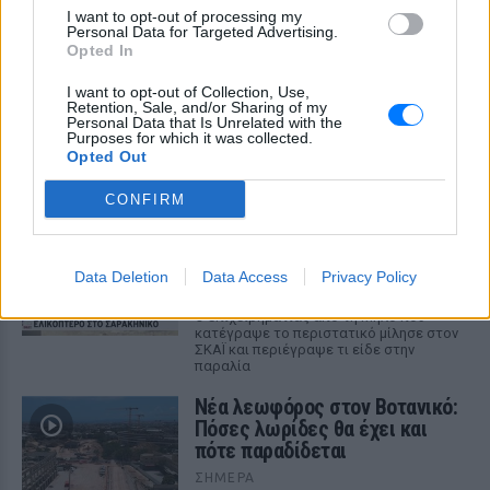
σκληραίνει τους όρους για τα
I want to opt-out of processing my
Στενά του Ορμούζ
Personal Data for Targeted Advertising.
Opted In
ΣΉΜΕΡΑ
I want to opt-out of Collection, Use,
Πυρκαγιά στο διυλιστήριο της Τζαζάν
Retention, Sale, and/or Sharing of my
μετά από επίθεση drone - Η Τεχεράνη
Personal Data that Is Unrelated with the
απαιτεί αποχώρηση αμερικανικών
Purposes for which it was collected.
δυνάμεων, άρση κυρώσεων και
Opted Out
αποζημιώσεις πριν ανοίξει η κρίσιμη
θαλάσσια δίοδος
CONFIRM
Ελικόπτερο προσγειώθηκε στο
Σαρακήνικο για να κάνουν
μπάνιο οι επιβάτες του
Data Deletion
Data Access
Privacy Policy
ΣΉΜΕΡΑ
Ο επιχειρηματίας από τη Μήλο που
κατέγραψε το περιστατικό μίλησε στον
ΣΚΑΪ και περιέγραψε τι είδε στην
παραλία
Νέα λεωφόρος στον Βοτανικό:
Πόσες λωρίδες θα έχει και
πότε παραδίδεται
ΣΉΜΕΡΑ