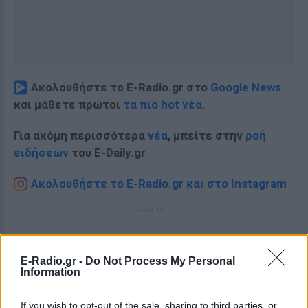
Ακολουθήστε το E-Radio.gr στο
Google News
και μάθετε πρώτοι
τα πιο hot νέα
.
Για ακόμη περισσότερα
νέα
, μπείτε στην
ροή
ειδήσεων
του E-Daily.gr
Ακολουθήστε το E-Radio.gr και στο Instagram
ΔΙΑΦΗΜΙΣΗ
E-Radio.gr -
Do Not Process My Personal
Information
If you wish to opt-out of the sale, sharing to third parties, or