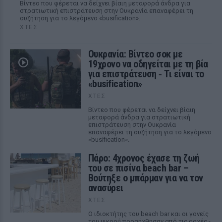
Βίντεο που φέρεται να δείχνει βίαιη μεταφορά άνδρα για
στρατιωτική επιστράτευση στην Ουκρανία επαναφέρει τη
συζήτηση για το λεγόμενο «busification».
ΧΤΕΣ
Ουκρανία: Βίντεο σοκ με
19χρονο να οδηγείται με τη βία
για επιστράτευση ‑ Τι είναι το
«busification»
ΧΤΕΣ
Βίντεο που φέρεται να δείχνει βίαιη
μεταφορά άνδρα για στρατιωτική
επιστράτευση στην Ουκρανία
επαναφέρει τη συζήτηση για το λεγόμενο
«busification».
Πάρο: 4χρονος έχασε τη ζωή
του σε πισίνα beach bar –
Βούτηξε ο μπάρμαν για να τον
ανασύρει
ΧΤΕΣ
Ο ιδιοκτήτης του beach bar και οι γονείς
του μικρού προσήχθησαν από τις αρχές -