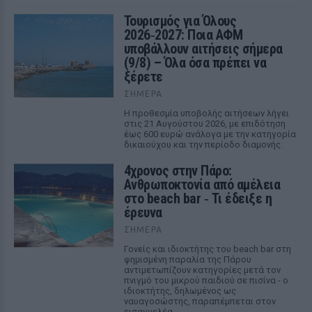
Τουρισμός για Όλους
2026‑2027: Ποια ΑΦΜ
υποβάλλουν αιτήσεις σήμερα
(9/8) – Όλα όσα πρέπει να
ξέρετε
ΣΉΜΕΡΑ
Η προθεσμία υποβολής αιτήσεων λήγει
στις 21 Αυγούστου 2026, με επιδότηση
έως 600 ευρώ ανάλογα με την κατηγορία
δικαιούχου και την περίοδο διαμονής.
4χρονος στην Πάρο:
Ανθρωποκτονία από αμέλεια
στο beach bar ‑ Τι έδειξε η
έρευνα
ΣΉΜΕΡΑ
Γονείς και ιδιοκτήτης του beach bar στη
φημισμένη παραλία της Πάρου
αντιμετωπίζουν κατηγορίες μετά τον
πνιγμό του μικρού παιδιού σε πισίνα - ο
ιδιοκτήτης, δηλωμένος ως
ναυαγοσώστης, παραπέμπεται στον
εισαγγελέα