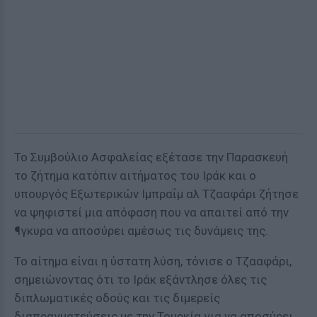
Το Συμβούλιο Ασφαλείας εξέτασε την Παρασκευή
το ζήτημα κατόπιν αιτήματος του Ιράκ και ο
υπουργός Εξωτερικών Ιμπραΐμ αλ Τζααφάρι ζήτησε
να ψηφιστεί μια απόφαση που να απαιτεί από την
¶γκυρα να αποσύρει αμέσως τις δυνάμεις της.
Το αίτημα είναι η ύστατη λύση, τόνισε ο Τζααφάρι,
σημειώνοντας ότι το Ιράκ εξάντλησε όλες τις
διπλωματικές οδούς και τις διμερείς
διαπραγματεύσεις με την Τουρκία για να αποσύρει