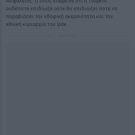
Ασφαλείας. Ο ίδιος επέμεινε ότι η Τουρκία
ουδέποτε επιδίωξε ούτε θα επιδιώξει ποτέ να
παραβιάσει την εδαφική ακεραιότητα και την
εθνική κυριαρχία του Ιράκ.
ΔΙΑΦΗΜΙΣΗ