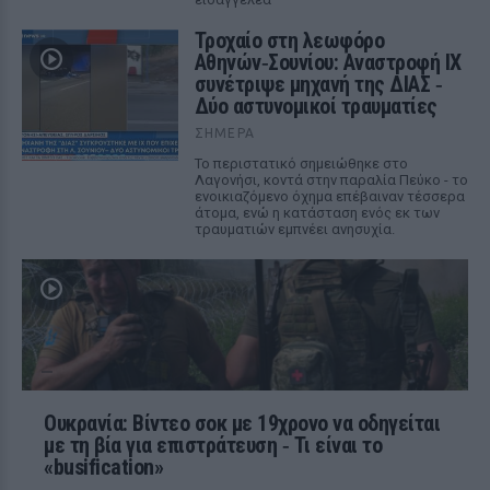
Τροχαίο στη λεωφόρο
Αθηνών‑Σουνίου: Αναστροφή ΙΧ
συνέτριψε μηχανή της ΔΙΑΣ ‑
Δύο αστυνομικοί τραυματίες
ΣΉΜΕΡΑ
Το περιστατικό σημειώθηκε στο
Λαγονήσι, κοντά στην παραλία Πεύκο - το
ενοικιαζόμενο όχημα επέβαιναν τέσσερα
άτομα, ενώ η κατάσταση ενός εκ των
τραυματιών εμπνέει ανησυχία.
Ουκρανία: Βίντεο σοκ με 19χρονο να οδηγείται
με τη βία για επιστράτευση ‑ Τι είναι το
«busification»