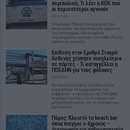
περιπολικό; Τι λέει ο ΚΟΚ που
οι περισσότεροι αγνοούν
ΣΉΜΕΡΑ
Ο Κώδικας Οδικής Κυκλοφορίας δεν
απαγορεύει την προσπέραση οχήματος
της αστυνομίας, αλλά ισχύουν
συγκεκριμένοι κανόνες που κάθε οδηγός
πρέπει να γνωρίζει.
Επίθεση στον Ερυθρό Σταυρό:
Ασθενής χτύπησε νοσηλεύτρια
σε πόρτες ‑ Τι καταγγέλλει η
ΠΟΕΔΗΝ για τους φύλακες
ΣΉΜΕΡΑ
Το περιστατικό βίας στα Επείγοντα
σημειώθηκε τα ξημερώματα του
Σαββάτου - ο πρόεδρος της ΠΟΕΔΗΝ
Μιχάλης Γιαννάκος ζητά ουσιαστικά
μέτρα προστασίας για το νοσηλευτικό
προσωπικό
Πάρος: Κλειστό το beach bar
όπου πνίγηκε ο 4χρονος –
Δικογραφία για ανθρωποκτονία