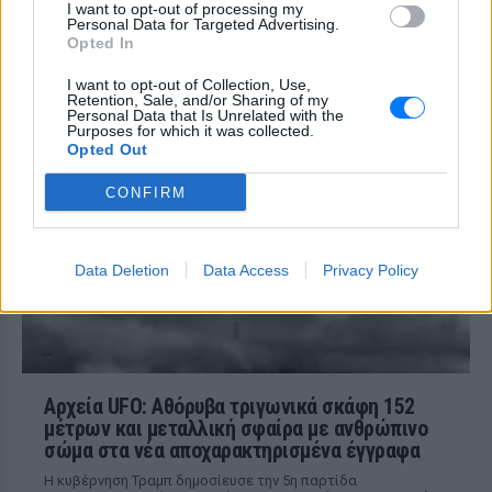
I want to opt-out of processing my
φορτηγό στην επαρχιακή οδό Αμφίπολης
Personal Data for Targeted Advertising.
– Δράμας, κοντά στην Παλαιοκώμη.
Opted In
Καταδίωξη στο κέντρο της
I want to opt-out of Collection, Use,
Θεσσαλονίκης: Έσπασαν το
Retention, Sale, and/or Sharing of my
τζάμι του οδηγού – «Μην κάνεις
Personal Data that Is Unrelated with the
Purposes for which it was collected.
μ@@@», του φώναζαν
Opted Out
ΧΤΕΣ
CONFIRM
Εξαιτίας των υψηλών ταχυτήτων το
λευκό όχημα έχασε τον έλεγχο και
καρφώθηκε πάνω σε κολονάκια.
Data Deletion
Data Access
Privacy Policy
Αρχεία UFO: Αθόρυβα τριγωνικά σκάφη 152
μέτρων και μεταλλική σφαίρα με ανθρώπινο
σώμα στα νέα αποχαρακτηρισμένα έγγραφα
Η κυβέρνηση Τραμπ δημοσίευσε την 5η παρτίδα