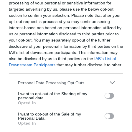
processing of your personal or sensitive information for
ΣΤΗΝ ΙΔΙΑ ΚΑΤΗΓΟΡΙΑ
targeted advertising by us, please use the below opt-out
section to confirm your selection. Please note that after your
opt-out request is processed you may continue seeing
«Θέλω τον μπαμπά μου»: Το
interest-based ads based on personal information utilized by
βίντεο της μεθυσμένης οδηγού
που σκότωσε νύφη ώρες μετά
us or personal information disclosed to third parties prior to
τον γάμο της
your opt-out. You may separately opt-out of the further
disclosure of your personal information by third parties on the
ΧΤΕΣ
IAB’s list of downstream participants. This information may
Η Jamie Lee Komoroski, με αλκοόλ
also be disclosed by us to third parties on the
IAB’s List of
τριπλάσιο του νόμιμου ορίου, έπεσε
Downstream Participants
that may further disclose it to other
πάνω στο golf cart των νεόνυμφων στο
Folly Beach - τώρα νέο υλικό από το
third parties.
αστυνομικό τμήμα αποκαλύπτει τη
συμπεριφορά της λίγο μετά τη μοιραία
Personal Data Processing Opt Outs
σύγκρουση
Τροχαίο στις Σέρρες: «Έχασα τη
I want to opt-out of the Sharing of my
personal data.
γυναίκα και το παιδί μου, τα
Opted In
έχασα όλα» ‑ Ο πόνος του
πατέρα
I want to opt-out of the Sale of my
Personal Data.
ΧΤΕΣ
Opted In
Μητέρα 43 ετών και ο 21χρονος γιος της
σκοτώθηκαν σε μετωπική σύγκρουση με