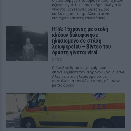
Ο υφυπουργός Υποδομών Νίκος Ταχιάος
εξήγησε γιατί τα πρώτα δρομολόγια θα
γίνονται νυχτερινές ώρες χωρίς
επιβάτες, και τι προβλέπεται για
εισιτήρια και νέες επεκτάσεις.
ΗΠΑ: 15χρονος με στολή
κλόουν δολοφόνησε
ηλικιωμένο σε στάση
λεωφορείου – Βίντεο του
δράστη γίνεται viral
ΧΤΕΣ
Ο έφηβος δράστης μαχαίρωσε
επανειλημμένα τον 78χρονο Τζον Γουέσλι
Αλεν σε στάση λεωφορείου, με
αποτέλεσμα τον θάνατό του, σύμφωνα
με τις αρχές