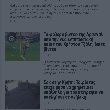
Καθοριστική ήταν η συμβολή τεσσάρων ιδιωτών στη μεγάλη
επιχείρηση απομάκρυνσης πολιτών και επισκεπτών από τον
Αγιο Παύλο και την Πρέβελη, την ώρα που η πυρκαγιά
απειλούσε τις δύο περιοχές
ΧΤΕΣ
Το φοβερό βίντεο της Αρσεναλ
από την νέα εντυπωσιακή
ασίστ του Χρήστου Τζόλη, δείτε
βίντεο
ΧΤΕΣ
Η εκτέλεση κόρνερ του 24χρονου winger
ήταν πραγματικά εκπληκτική, με πολλά
φάλτσα και δύσκολη για έλεγχο από τον
κίπερ Αλβαρο Βαγιές
Σοκ στην Κρήτη: Τουρίστας
επιχείρησε να χρηματίσει
υπάλληλο για του επιτρέψει να
ασελγήσει σε ανήλικη
ΧΤΕΣ
«Όταν κατάλαβε τι της ζητούσε,