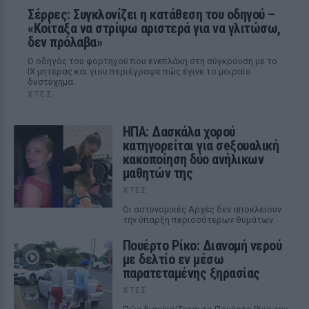
Σέρρες: Συγκλονίζει η κατάθεση του οδηγού –
«Κοίταξα να στρίψω αριστερά για να γλιτώσω,
δεν πρόλαβα»
Ο οδηγός του φορτηγού που ενεπλάκη στη σύγκρουση με το
ΙΧ μητέρας και γιου περιέγραψε πώς έγινε το μοιραίο
δυστύχημα.
ΧΤΕΣ
ΗΠΑ: Δασκάλα χορού
κατηγορείται για σeξουαλική
κακοποίηση δύο ανήλικων
μαθητών της
ΧΤΕΣ
Οι αστυνομικές Αρχές δεν αποκλείουν
την ύπαρξη περισσότερων θυμάτων
Πουέρτο Ρίκο: Διανομή νερού
με δελτίο εν μέσω
παρατεταμένης ξηρασίας
ΧΤΕΣ