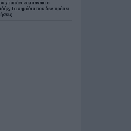
ου χτυπάει καμπανάκι ο
ιδής; Τα σημάδια που δεν πρέπει
οήσεις