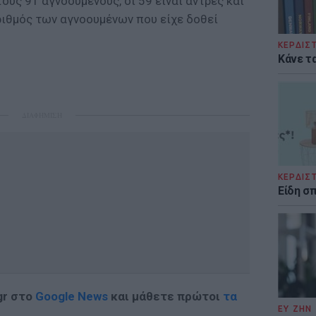
ους 91 αγνοούμενους, οι 59 είναι άντρες και
αριθμός των αγνοουμένων που είχε δοθεί
ΚΕΡΔΙΣ
Κάνε τα
ΔΙΑΦΗΜΙΣΗ
ΚΕΡΔΙΣ
Είδη σ
gr στο
Google News
και μάθετε πρώτοι
τα
ΕΥ ΖΗΝ