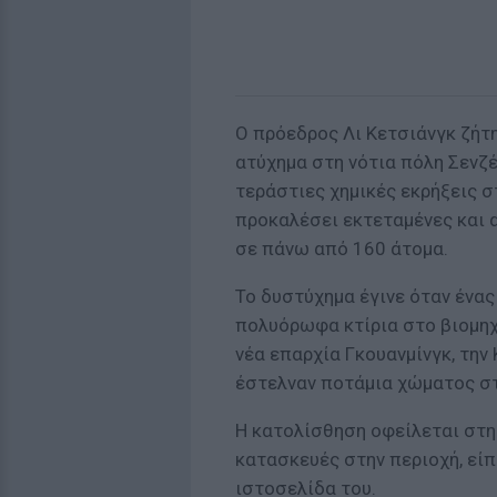
Ο πρόεδρος Λι Κετσιάνγκ ζήτη
ατύχημα στη νότια πόλη Σενζέ
τεράστιες χημικές εκρήξεις στ
προκαλέσει εκτεταμένες και 
σε πάνω από 160 άτομα.
Το δυστύχημα έγινε όταν ένα
πολυόρωφα κτίρια στο βιομηχ
νέα επαρχία Γκουανμίνγκ, την
έστελναν ποτάμια χώματος στ
Η κατολίσθηση οφείλεται στ
κατασκευές στην περιοχή, είπ
ιστοσελίδα του.