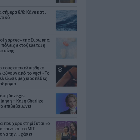
 σήμερα 8/8: Κάνε κάτι
ετικό
κοί χάρτες» της Ευρώπης:
ς πόλεις εκτοξεύεται η
οκαΐνης
ο τους αποκαλύφθηκε
ν φύγουν από το νησί - Το
τελείωσε με χειροπέδες
οδρόμιο
έση δεν έχει
κηση – Και η Charlize
το επιβεβαιώνει
κα που χαρακτηρίζεται «ο
στάιν» και το MIT
 να την ... χάσει