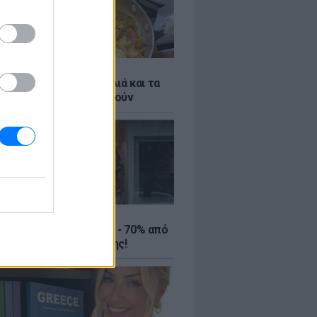
ό γιαούρτι: Μία κουταλιά και τα
led eggs θα απογειωθούν
ΤΕ
ιρινές εκπτώσεις έως - 70% από
αλύτερα eshops ένδυσης!