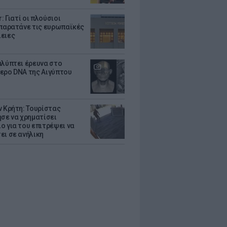
r: Γιατί οι πλούσιοι
 παρατάνε τις ευρωπαϊκές
ειες
αλύπτει έρευνα στο
ερο DNA της Αιγύπτου
ν Κρήτη: Τουρίστας
ησε να χρηματίσει
ο για του επιτρέψει να
ει σε ανήλικη