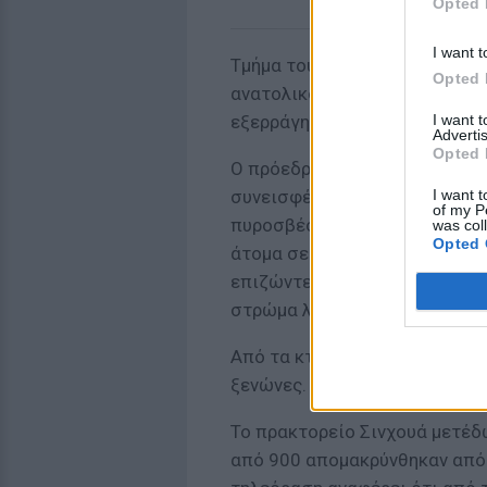
Opted 
I want t
Τμήμα του κύριου αγωγού φυσι
Opted 
ανατολικό με το δυτικό κομμά
I want 
εξερράγη, είπε το επίσημο τη
Advertis
Opted 
Ο πρόεδρος Λι Κετσιάνγκ ζήτη
I want t
συνεισφέρουν στη διάσωση. Μ
of my P
πυροσβέστες και 30 σκυλιά, γ
was col
Opted 
άτομα σε σωστικά συνεργεία 
επιζώντες, καθώς η κατολίσθη
στρώμα λάσπης.
Από τα κτίρια που καταστράφη
ξενώνες.
Το πρακτορείο Σινχουά μετέδ
από 900 απομακρύνθηκαν από τ