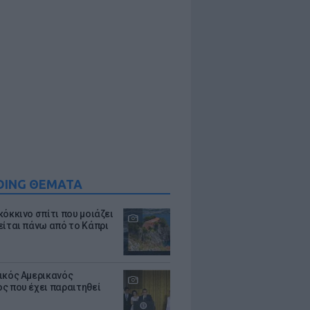
DING ΘΕΜΑΤΑ
κόκκινο σπίτι που μοιάζει
είται πάνω από το Κάπρι
ικός Αμερικανός
ς που έχει παραιτηθεί