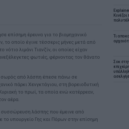
Explaine
Κινέζοι
πολυτέλ
σε επίσημη έρευνα για το βιομηχανικό
Τι αποκ
αρχαιότ
ν, το οποίο έγινε τέσσερις μήνες μετά από
ο νότιο λιμάνι Τιανζίν, οι οποίες είχαν
ανεξέλεγκτες φωτιές, φέρνοντας τον θάνατο
Σοκ στη
επιχείρ
υπάλληλ
ς σωρός από λάσπη έπεσε πάνω σε
ασελγήσ
ανικό πάρκι Χενγκτάγιου, στη βορειοδυτική
 Κυριακή το πρωί, τα οποία ενώ κατέρρεαν,
ον αέρα.
η συσσώρευση λάσπης που έμεινε από
ε το υπουργείο Γης και Πόρων στην επίσημη