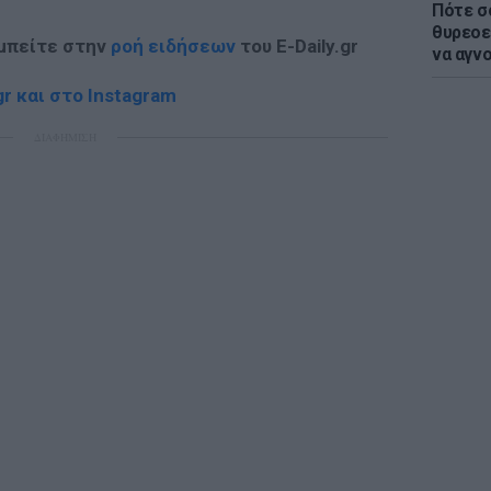
Πότε σ
θυρεοε
 μπείτε στην
ροή ειδήσεων
του E-Daily.gr
να αγν
r και στο Instagram
ΔΙΑΦΗΜΙΣΗ