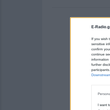
E-Radio.g
If you wish 
sensitive in
confirm you
continue se
information 
further disc
participants
Downstream 
Persona
I want t