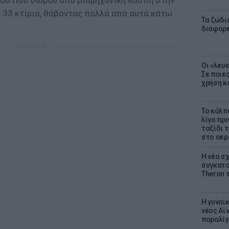
ράστιου σωρού από βιομηχανική λάσπη στην
 33 κτίρια, θάβοντας πολλά από αυτά κάτω
Τα ζώδια
διαφορ
ΔΙΑΦΗΜΙΣΗ
Οι «λευ
Σε ποιε
χρήση κ
Το κόλπ
λίγο πρι
ταξίδι 
στο αερ
Η νέα σχ
συγκατοί
Theron 
Η γυναί
νέος Αϊν
παραλίγο