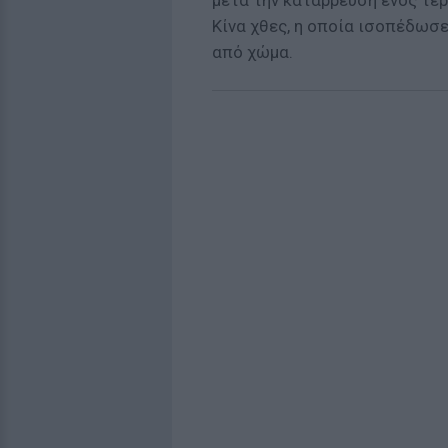
μετά την κατάρρευση ενός τε
Κίνα χθες, η οποία ισοπέδωσε
από χώμα.