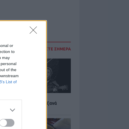
sonal or
ΔΙΑΒΑΣΤΕ ΣΗΜΕΡΑ
ection to
ou may
 personal
out of the
 downstream
B’s List of
LTURE
it wonders που έγιναν ξανά
οι από… ατύχημα