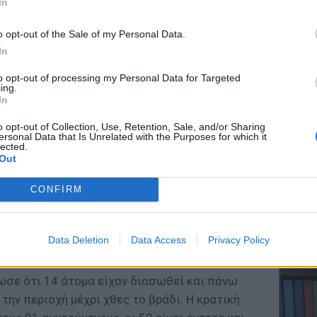
In
o opt-out of the Sale of my Personal Data.
κού αερίου της Κίνας που ενώνει το
In
τι της χώρας και που βρίσκεται στην περιοχή
ΕΥ ΖΗΝ
to opt-out of processing my Personal Data for Targeted
λεοπτικό κανάλι της Κίνας (CCTV).
Ελληνικ
ing.
scramb
In
σε από όλες τις τοπικές δυνάμεις να
o opt-out of Collection, Use, Retention, Sale, and/or Sharing
εταξύ άλλων, στην περιοχή βρίσκονται 500
ersonal Data that Is Unrelated with the Purposes for which it
ια να βρουν τυχόν επιζώντες. Εκατοντάδες
lected.
Out
ψάχνουν μέσα από τα ερείπια για να βρουν
ση έχει καλύψει πολλά κτίρια με ένα παχύ
CONFIRM
ΚΕΡΔΙΣ
Καλοκα
καν, 14 ήταν εργοστάσια, 13 γραφεία και 3
Data Deletion
Data Access
Privacy Policy
τα μεγ
ωσε ότι 14 άτομα είχαν διασωθεί και πάνω
ην περιοχή μέχρι χθες το βράδι. Η κρατική