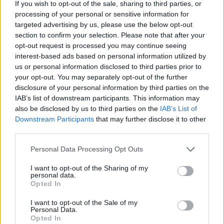
If you wish to opt-out of the sale, sharing to third parties, or
ΔΕΙΤΕ ΕΠΙΣΗΣ
processing of your personal or sensitive information for
targeted advertising by us, please use the below opt-out
section to confirm your selection. Please note that after your
ΣΤΗΝ ΙΔΙΑ ΚΑΤΗΓΟΡΙΑ
opt-out request is processed you may continue seeing
interest-based ads based on personal information utilized by
Γιατί γεμίζουμε σπυράκια στις
us or personal information disclosed to third parties prior to
διακοπές και πώς θα τα
your opt-out. You may separately opt-out of the further
προλάβεις
disclosure of your personal information by third parties on the
ΣΉΜΕΡΑ
IAB’s list of downstream participants. This information may
Τι πρέπει να αλλάξεις
also be disclosed by us to third parties on the
IAB’s List of
Downstream Participants
that may further disclose it to other
Ο λόγος που οι πιο έξυπνοι
third parties.
άνθρωποι κάνουν τα
μεγαλύτερα λάθη στις σχέσεις
Personal Data Processing Opt Outs
ΣΉΜΕΡΑ
I want to opt-out of the Sharing of my
personal data.
Τα 4 συχνότερα ερωτικά ατοπήματα των
Opted In
ευφυών ανθρώπων
Γιατί ο εγκέφαλος είναι
I want to opt-out of the Sale of my
Personal Data.
προγραμματισμένος να
Opted In
«μάχεται» να ανακτήσει το