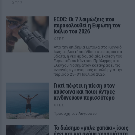
ΧΤΕΣ
ECDC: Οι 7 λοιμώξεις που
παρακολουθεί η Ευρώπη τον
Ιούλιο του 2026
ΧΤΕΣ
Από την επιδημία Έμπολα στο Κονγκό
έως τα βακτήρια Vibrio στα παράκτια
ύδατα, η νέα εβδομαδιαία έκθεση του
Ευρωπαϊκού Κέντρου Πρόληψης και
Ελέγχου Νοσημάτων καταγράφει τις
ενεργές υγειονομικές απειλές για την
περίοδο 25–31 Ιουλίου 2026.
Γιατί πέφτει η πίεση στον
καύσωνα και ποιοι άντρες
κινδυνεύουν περισσότερο
ΧΤΕΣ
Προσοχή τον Αύγουστο
Το διάσημο «μπλε χαπάκι» ίσως
έχει και μια ακόμα χρησιμότητα