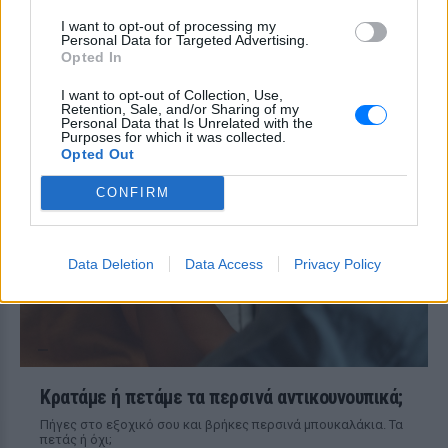
βάρος που χάσατε ‑ Τι λέει η
I want to opt-out of processing my
επιστήμη
Personal Data for Targeted Advertising.
Opted In
ΧΤΕΣ
Νέα έρευνα αποκαλύπτει ότι η
I want to opt-out of Collection, Use,
επαναπρόσληψη κιλών μετά τη δίαιτα
Retention, Sale, and/or Sharing of my
δεν είναι θέμα αδύναμης θέλησης, αλλά
Personal Data that Is Unrelated with the
βαθιά ριζωμένων βιολογικών
Purposes for which it was collected.
μηχανισμών που ο εγκέφαλος διατηρεί
Opted Out
από την εποχή των πρώτων ανθρώπων.
CONFIRM
Data Deletion
Data Access
Privacy Policy
Κρατάμε ή πετάμε τα περσινά αντικουνουπικά;
Πήγες στο εξοχικό σου και βρήκες περσινά μπουκαλάκια. Τα
πετάς ή όχι;