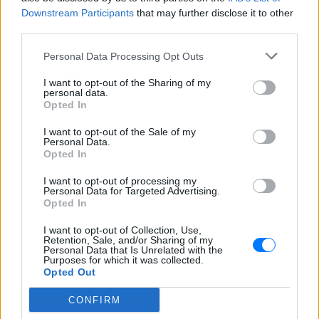
Downstream Participants
that may further disclose it to other
Ακολουθήστε το E-Radio.gr στο
Google News
third parties.
και μάθετε πρώτοι
τα πιο hot νέα
.
Personal Data Processing Opt Outs
Για ακόμη περισσότερα
νέα
, μπείτε στην
ροή
I want to opt-out of the Sharing of my
ειδήσεων
του E-Daily.gr
personal data.
Opted In
Ακολουθήστε το E-Radio.gr και στο Instagram
I want to opt-out of the Sale of my
Personal Data.
ΔΙΑΦΗΜΙΣΗ
Opted In
I want to opt-out of processing my
Personal Data for Targeted Advertising.
Opted In
I want to opt-out of Collection, Use,
Retention, Sale, and/or Sharing of my
Personal Data that Is Unrelated with the
Purposes for which it was collected.
Opted Out
CONFIRM