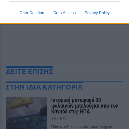
Data Deletion
Data Access
Privacy Policy
ΔΕΙΤΕ ΕΠΙΣΗΣ
ΣΤΗΝ ΙΔΙΑ ΚΑΤΗΓΟΡΙΑ
Ιστορική μεταφορά 30
φαλαινών μπελούγκα από τον
Καναδά στις ΗΠΑ
ΣΉΜΕΡΑ
Πώς στήθηκε η αεροπορική γέφυρα