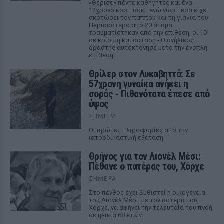
«Θέρισε» πέντε καθηγητές και ένα
12χρονο κοριτσάκι, ενώ νωρίτερα είχε
σκοτώσει τον παππού και τη γιαγιά του -
Περισσότερα από 20 άτομα
τραυματίστηκαν από την επίθεση, οι 10
σε κρίσιμη κατάσταση - Ο ανήλικος
δράστης αυτοκτόνησε μετά την ένοπλη
επίθεση
Θρίλερ στον Λυκαβηττό: Σε
57χρονη γυναίκα ανήκει η
σορός ‑ Πιθανότατα έπεσε από
ύψος
ΣΉΜΕΡΑ
Οι πρώτες πληροφορίες από την
ιατροδικαστική εξέταση
Θρήνος για τον Λιονέλ Μέσι:
Πέθανε ο πατέρας του, Χόρχε
ΣΉΜΕΡΑ
Στο πένθος έχει βυθιστεί η οικογένεια
του Λιονέλ Μέσι, με τον πατέρα του,
Χόρχε, να αφήνει την τελευταία του πνοή
σε ηλικία 68 ετών.