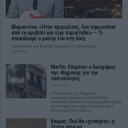
Μαραντόνα: «Ήταν πρησμένος, δεν σηκωνόταν
από το κρεβάτι και είχε παραιτηθεί» – Τι
αποκάλυψε ο μασέρ του στη δίκη
Η κατάθεση του Νικολά Ταφαρέλ στο δικαστήριο
ΣΉΜΕΡΑ
Marfin: Επιμένει ο δικηγόρος
της 46χρονης για την
ταυτοποίηση
ΣΉΜΕΡΑ
Ο δικηγόρος της 46χρονης
κατηγορούμενης για την επίθεση
στη Marfin, επιμένει κατηγορηματικά πως
τα στοιχεία που έχει στα χέρια της η
αστυνομία δεν στέκουν.
Καιρός: Πού θα «χτυπήσει» η
ζέστη σήμερα