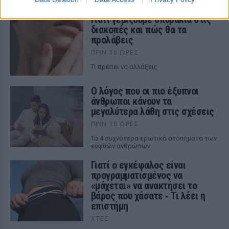
Γιατί γεμίζουμε σπυράκια στις
διακοπές και πώς θα τα
προλάβεις
ΠΡΙΝ 10 ΏΡΕΣ
Τι πρέπει να αλλάξεις
Ο λόγος που οι πιο έξυπνοι
άνθρωποι κάνουν τα
μεγαλύτερα λάθη στις σχέσεις
ΠΡΙΝ 10 ΏΡΕΣ
Τα 4 συχνότερα ερωτικά ατοπήματα των
ευφυών ανθρώπων
Γιατί ο εγκέφαλος είναι
προγραμματισμένος να
«μάχεται» να ανακτήσει το
βάρος που χάσατε ‑ Τι λέει η
επιστήμη
ΧΤΕΣ