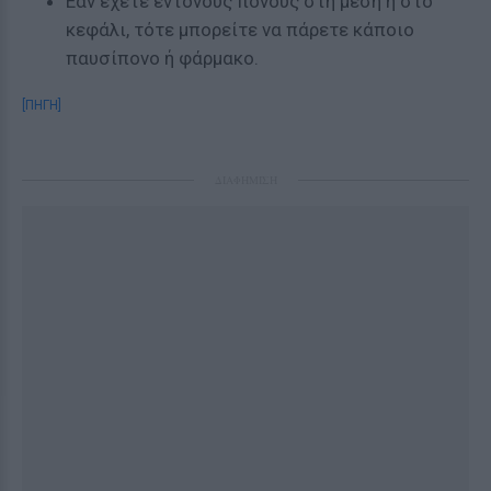
Εάν έχετε έντονους πόνους στη μέση ή στο
κεφάλι, τότε μπορείτε να πάρετε κάποιο
παυσίπονο ή φάρμακο.
[ΠΗΓΗ]
ΔΙΑΦΗΜΙΣΗ