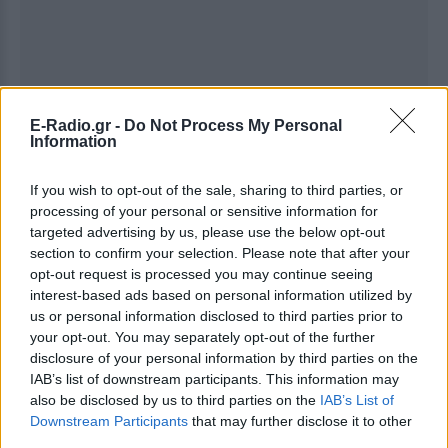
E-Radio.gr -
Do Not Process My Personal
Information
Ακολουθήστε το E-Radio.gr στο
Google News
If you wish to opt-out of the sale, sharing to third parties, or
και μάθετε πρώτοι
τα πιο hot νέα
.
processing of your personal or sensitive information for
targeted advertising by us, please use the below opt-out
Εσύ μπήκες στο E-Daily.gr; Τα νέα της ημέρας
section to confirm your selection. Please note that after your
και ότι σου κάνει κλικ!
opt-out request is processed you may continue seeing
interest-based ads based on personal information utilized by
Ακολουθήστε το E-Radio.gr και στο Instagram
us or personal information disclosed to third parties prior to
your opt-out. You may separately opt-out of the further
ΔΙΑΦΗΜΙΣΗ
disclosure of your personal information by third parties on the
IAB’s list of downstream participants. This information may
also be disclosed by us to third parties on the
IAB’s List of
Downstream Participants
that may further disclose it to other
third parties.