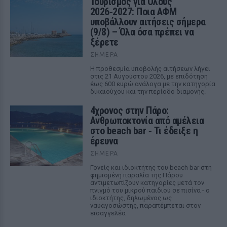
Τουρισμός για Όλους
2026‑2027: Ποια ΑΦΜ
υποβάλλουν αιτήσεις σήμερα
(9/8) – Όλα όσα πρέπει να
ξέρετε
ΣΉΜΕΡΑ
Η προθεσμία υποβολής αιτήσεων λήγει
στις 21 Αυγούστου 2026, με επιδότηση
έως 600 ευρώ ανάλογα με την κατηγορία
δικαιούχου και την περίοδο διαμονής.
4χρονος στην Πάρο:
Ανθρωποκτονία από αμέλεια
στο beach bar ‑ Τι έδειξε η
έρευνα
ΣΉΜΕΡΑ
Γονείς και ιδιοκτήτης του beach bar στη
φημισμένη παραλία της Πάρου
αντιμετωπίζουν κατηγορίες μετά τον
πνιγμό του μικρού παιδιού σε πισίνα - ο
ιδιοκτήτης, δηλωμένος ως
ναυαγοσώστης, παραπέμπεται στον
εισαγγελέα