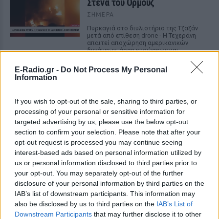
Στενά του Ορμούζ
ΣΉΜΕΡΑ
Πυρκαγιά στο διυλιστήριο της Τζαζάν
μετά από επίθεση drone - Η Τεχεράνη
απαιτεί αποχώρηση αμερικανικών
δυνάμεων, άρση κυρώσεων και
αποζημιώσεις πριν ανοίξει η κρίσιμη
θαλάσσια δίοδος
E-Radio.gr -
Do Not Process My Personal
Information
Ελικόπτερο προσγειώθηκε στο
Σαρακήνικο για να κάνουν
μπάνιο οι επιβάτες του
If you wish to opt-out of the sale, sharing to third parties, or
processing of your personal or sensitive information for
ΣΉΜΕΡΑ
targeted advertising by us, please use the below opt-out
Ο επιχειρηματίας από τη Μήλο που
section to confirm your selection. Please note that after your
κατέγραψε το περιστατικό μίλησε στον
opt-out request is processed you may continue seeing
ΣΚΑΪ και περιέγραψε τι είδε στην
παραλία
interest-based ads based on personal information utilized by
us or personal information disclosed to third parties prior to
Νέα λεωφόρος στον Βοτανικό:
your opt-out. You may separately opt-out of the further
Πόσες λωρίδες θα έχει και
disclosure of your personal information by third parties on the
πότε παραδίδεται
IAB’s list of downstream participants. This information may
ΣΉΜΕΡΑ
also be disclosed by us to third parties on the
IAB’s List of
Downstream Participants
that may further disclose it to other
Η Λεωφόρος Προφήτη Δανιήλ, που