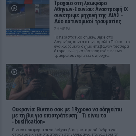
Τροχαίο στη λεωφόρο
Αθηνών‑Σουνίου: Αναστροφή ΙΧ
συνέτριψε μηχανή της ΔΙΑΣ ‑
Δύο αστυνομικοί τραυματίες
ΣΉΜΕΡΑ
Το περιστατικό σημειώθηκε στο
Λαγονήσι, κοντά στην παραλία Πεύκο - το
ενοικιαζόμενο όχημα επέβαιναν τέσσερα
άτομα, ενώ η κατάσταση ενός εκ των
τραυματιών εμπνέει ανησυχία.
Ουκρανία: Βίντεο σοκ με 19χρονο να οδηγείται
με τη βία για επιστράτευση ‑ Τι είναι το
«busification»
Βίντεο που φέρεται να δείχνει βίαιη μεταφορά άνδρα για
στρατιωτική επιστράτευση στην Ουκρανία επαναφέρει τη