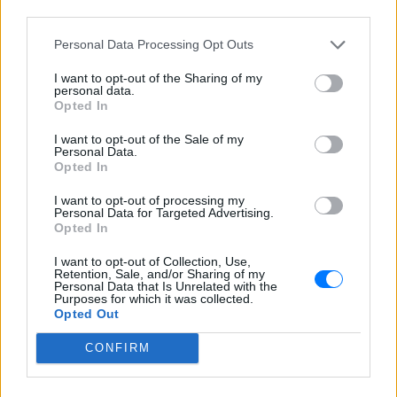
κατασκευάζεται στο πλαίσιο της Διπλής
third parties.
Ανάπλασης, αποτελεί μέρος ενός νέου
οδικού δικτύου 8 χιλιομέτρων και
Personal Data Processing Opt Outs
συνδέεται άμεσα με το νέο γήπεδο του
Παναθηναϊκού.
I want to opt-out of the Sharing of my
personal data.
Opted In
I want to opt-out of the Sale of my
Personal Data.
Opted In
I want to opt-out of processing my
Ισραηλινό ΥΠΕΞ προς τουρίστες στην Ελλάδα:
Personal Data for Targeted Advertising.
Opted In
«Κρύψτε ότι είστε Ισραηλινοί» λόγω
διαδηλώσεων
I want to opt-out of Collection, Use,
Retention, Sale, and/or Sharing of my
Ταξιδιωτική προειδοποίηση εξέδωσε το ισραηλινό
Personal Data that Is Unrelated with the
υπουργείο Εξωτερικών ενόψει της «ημέρας οργής»
Purposes for which it was collected.
φιλοπαλαιστινιακών οργανώσεων σε 36 σημεία της χώρας.
Opted Out
ΣΉΜΕΡΑ
CONFIRM
Επιτρέπεται να προσπεράσεις
περιπολικό; Τι λέει ο ΚΟΚ που