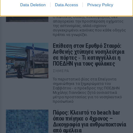
οι περισσότεροι αγνοούν
Data Deletion
Data Access
Privacy Policy
ΣΉΜΕΡΑ
Ο Κώδικας Οδικής Κυκλοφορίας δεν
απαγορεύει την προσπέραση οχήματος
της αστυνομίας, αλλά ισχύουν
συγκεκριμένοι κανόνες που κάθε οδηγός
πρέπει να γνωρίζει.
Επίθεση στον Ερυθρό Σταυρό:
Ασθενής χτύπησε νοσηλεύτρια
σε πόρτες ‑ Τι καταγγέλλει η
ΠΟΕΔΗΝ για τους φύλακες
ΣΉΜΕΡΑ
Το περιστατικό βίας στα Επείγοντα
σημειώθηκε τα ξημερώματα του
Σαββάτου - ο πρόεδρος της ΠΟΕΔΗΝ
Μιχάλης Γιαννάκος ζητά ουσιαστικά
μέτρα προστασίας για το νοσηλευτικό
προσωπικό
Πάρος: Κλειστό το beach bar
όπου πνίγηκε ο 4χρονος –
Δικογραφία για ανθρωποκτονία
από αμέλεια