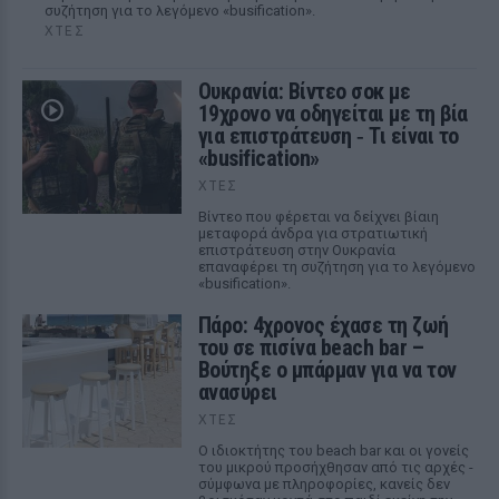
συζήτηση για το λεγόμενο «busification».
ΧΤΕΣ
Ουκρανία: Βίντεο σοκ με
19χρονο να οδηγείται με τη βία
για επιστράτευση ‑ Τι είναι το
«busification»
ΧΤΕΣ
Βίντεο που φέρεται να δείχνει βίαιη
μεταφορά άνδρα για στρατιωτική
επιστράτευση στην Ουκρανία
επαναφέρει τη συζήτηση για το λεγόμενο
«busification».
Πάρο: 4χρονος έχασε τη ζωή
του σε πισίνα beach bar –
Βούτηξε ο μπάρμαν για να τον
ανασύρει
ΧΤΕΣ
Ο ιδιοκτήτης του beach bar και οι γονείς
του μικρού προσήχθησαν από τις αρχές -
σύμφωνα με πληροφορίες, κανείς δεν