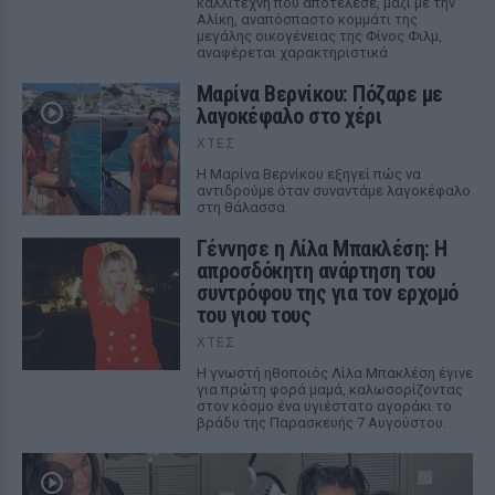
καλλιτέχνη που αποτέλεσε, μαζί με την
Αλίκη, αναπόσπαστο κομμάτι της
μεγάλης οικογένειας της Φίνος Φιλμ,
αναφέρεται χαρακτηριστικά
Μαρίνα Βερνίκου: Πόζαρε με
λαγοκέφαλο στο χέρι
ΧΤΕΣ
Η Μαρίνα Βερνίκου εξηγεί πώς να
αντιδρούμε όταν συναντάμε λαγοκέφαλο
στη θάλασσα
Γέννησε η Λίλα Μπακλέση: Η
απροσδόκητη ανάρτηση του
συντρόφου της για τον ερχομό
του γιου τους
ΧΤΕΣ
Η γνωστή ηθοποιός Λίλα Μπακλέση έγινε
για πρώτη φορά μαμά, καλωσορίζοντας
στον κόσμο ένα υγιέστατο αγοράκι το
βράδυ της Παρασκευής 7 Αυγούστου.