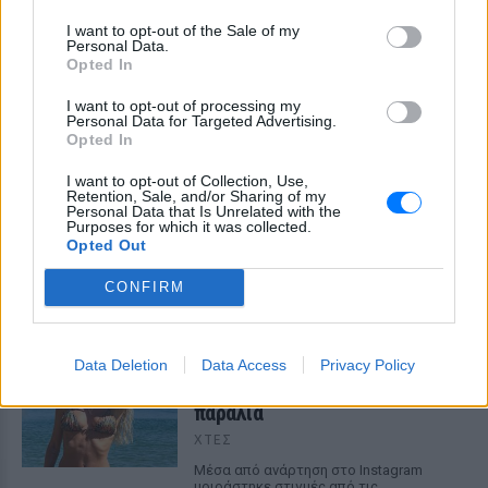
I want to opt-out of the Sale of my
Personal Data.
Opted In
I want to opt-out of processing my
Personal Data for Targeted Advertising.
Opted In
I want to opt-out of Collection, Use,
Retention, Sale, and/or Sharing of my
Personal Data that Is Unrelated with the
Φοβερή ιστορία στον ΟΦΗ: Ένας κάτοχος
Purposes for which it was collected.
εισιτηρίου διαρκείας είναι μόλις 2 μηνών
Opted Out
Οπαδός από κούνια κυριολεκτικά στον ΟΦΗ
CONFIRM
ΧΤΕΣ
Διακοπές στη Μύκονο για τη
Data Deletion
Data Access
Privacy Policy
Βάλια Χατζηθεοδώρου ‑ οι
φωτογραφίες με μαγιό στην
παραλία
ΧΤΕΣ
Μέσα από ανάρτηση στο Instagram
μοιράστηκε στιγμές από τις