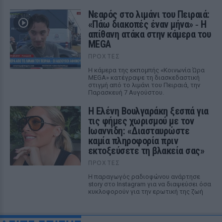
Νεαρός στο λιμάνι του Πειραιά:
«Πάω διακοπές έναν μήνα» ‑ Η
απίθανη ατάκα στην κάμερα του
MEGA
ΠΡΟΧΤΈΣ
Η κάμερα της εκπομπής «Κοινωνία Ώρα
MEGA» κατέγραψε τη διασκεδαστική
στιγμή από το λιμάνι του Πειραιά, την
Παρασκευή 7 Αυγούστου.
Η Ελένη Βουλγαράκη ξεσπά για
τις φήμες χωρισμού με τον
Ιωαννίδη: «Διασταυρώστε
καμία πληροφορία πριν
εκτοξεύσετε τη βλακεία σας»
ΠΡΟΧΤΈΣ
Η παραγωγός ραδιοφώνου ανάρτησε
story στο Instagram για να διαψεύσει όσα
κυκλοφορούν για την ερωτική της ζωή