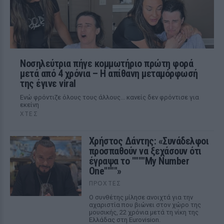
Νοσηλεύτρια πήγε κομμωτήριο πρώτη φορά
μετά από 4 χρόνια – Η απίθανη μεταμόρφωσή
της έγινε viral
Ενώ φρόντιζε όλους τους άλλους... κανείς δεν φρόντισε για
εκείνη
ΧΤΕΣ
Χρήστος Δάντης: «Συνάδελφοι
προσπαθούν να ξεχάσουν ότι
έγραψα το """"My Number
One""""»
ΠΡΟΧΤΈΣ
Ο συνθέτης μίλησε ανοιχτά για την
αχαριστία που βιώνει στον χώρο της
μουσικής, 22 χρόνια μετά τη νίκη της
Ελλάδας στη Eurovision.