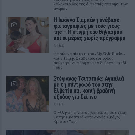
καλοκαιρινές της διακοπές στο νησί των
ανέμων
H Ιωάννα Σιαμπάνη ανέβασε
φωτογραφίες με τους γιους
της – Η στιγμή του θηλασμού
και οι μέρες χωρίς πρόγραμμα
ΧΤΕΣ
Η πρώην παίκτρια του «My Style Rocks»
και ο Τζίμης Σταθοκωστόπουλος
απέκτησαν πρόσφατα το δεύτερο παιδί
τους
Στέφανος Τσιτσιπάς: Αγκαλιά
με τη σύντροφό του στην
Ελβετία και κοινή βραδινή
έξοδος για δείπνο
ΧΤΕΣ
Ο Έλληνας τενίστας βρίσκεται σε σχέση
με την εικαστικό καταγωγής Σικάγο,
Κρίστεν Τομς