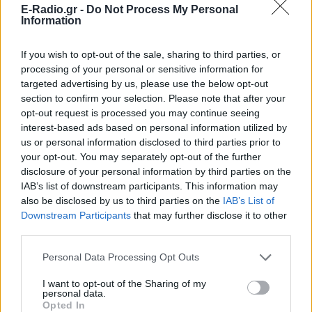
E-Radio.gr -
Do Not Process My Personal
ΠΡΙΝ 10 ΏΡΕΣ
Information
Το μοντέλο μοιράστηκε φωτογραφίες
από τις καλοκαιρινές της διακοπές στο
νησί των Κυκλάδων
If you wish to opt-out of the sale, sharing to third parties, or
processing of your personal or sensitive information for
Ιωάννα Τούνη: «Έβγαλα όλο το
targeted advertising by us, please use the below opt-out
βράδυ στο νοσοκομείο με ορούς
section to confirm your selection. Please note that after your
και αντιβιώσεις»
opt-out request is processed you may continue seeing
ΠΡΙΝ 10 ΏΡΕΣ
interest-based ads based on personal information utilized by
Η επιχειρηματίας έπαθε τροφική
us or personal information disclosed to third parties prior to
δηλητηρίαση και μοιράστηκε με τους
your opt-out. You may separately opt-out of the further
followers της στο Instagram τις δύσκολες
ώρες που πέρασε.
disclosure of your personal information by third parties on the
IAB’s list of downstream participants. This information may
Ατύχημα για τον Ιβάν Σβιτάιλο
also be disclosed by us to third parties on the
IAB’s List of
στην Κέρκυρα: «Θα σηκωθώ πιο
Downstream Participants
that may further disclose it to other
δυνατός»
third parties.
ΧΤΕΣ
Personal Data Processing Opt Outs
Ο ηθοποιός και χορευτής μοιράστηκε
στο Instagram μια φωτογραφία από
πρόσφατη εξέτασή του, με ένα μήνυμα
I want to opt-out of the Sharing of my
θάρρους
personal data.
Opted In