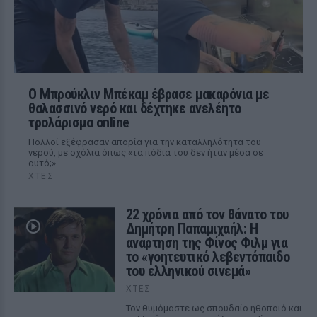
Ο Μπρούκλιν Μπέκαμ έβρασε μακαρόνια με
θαλασσινό νερό και δέχτηκε ανελέητο
τρολάρισμα online
Πολλοί εξέφρασαν απορία για την καταλληλότητα του
νερού, με σχόλια όπως «τα πόδια του δεν ήταν μέσα σε
αυτό;»
ΧΤΕΣ
22 χρόνια από τον θάνατο του
Δημήτρη Παπαμιχαήλ: Η
ανάρτηση της Φίνος Φιλμ για
το «γοητευτικό λεβεντόπαιδο
του ελληνικού σινεμά»
ΧΤΕΣ
Τον θυμόμαστε ως σπουδαίο ηθοποιό και