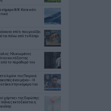
μη
 σήμερα 8/8: Κάνε κάτι
ετικό
κόκκινο σπίτι που μοιάζει
είται πάνω από το Κάπρι
ίαλος: Ηλικιωμένος
όταν κοιτάζοντας
 από το παράθυρό του
στο λιμάνι του Πειραιά:
ακοπές έναν μήνα» - Η
 ατάκα στην κάμερα του
κοί χάρτες» της Ευρώπης:
ς πόλεις εκτοξεύεται η
οκαΐνης