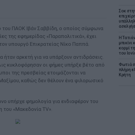
Σοκ στη
επιχείρ
υπάλληλ
ασελγήσ
ο του ΠΑΟΚ Ιβάν Σαββίδη, ο οποίος σύμφωνα
ες της εφημερίδας «Παραπολιτικά», έχει
Η Τατιά
μπικίνι
τον υπουργό Επικρατείας Νίκο Παππά.
κορμί τ
του Ιονί
α ήταν αρκετή για να υπάρξουν αντιδράσεις.
λις κυκλοφόρησαν οι φήμες υπήρξε βέτο από
Φωτιά σ
πλήρη ε
ωποι της πρεσβείας ετοιμάζονται να
Κρήτη
Μαξίμου, καθώς δεν θέλουν ένα φιλορωσικό
ρόνο υπήρχε φημολογία για ενδιαφέρον του
η του «Μακεδονία TV».