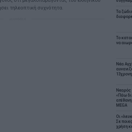
εγονός ότι μεγαλοπαράγοντας του ελληνικού
συγγνώ
σει τηλεοπτική συχνότητα.
Τα ζώδια
διαφορ
ΔΙΑΦΗΜΙΣΗ
Το κατα
να αιωρ
Νέα Αγχ
αυνανιζ
13χρονη
Νεαρός 
«Πάω δι
απίθανη
MEGA
Οι «λευ
Σε ποιε
χρήση κ