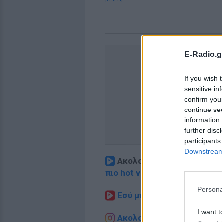
E-Radio.g
If you wish 
sensitive in
confirm you
continue se
information 
further disc
participants
Downstream 
Ακολουθήστε το E-Radio.
πιο hot νέα
.
Persona
Εσύ μπήκες στο E-Daily.gr
I want t
Ακολουθήστε το E-Radio.g