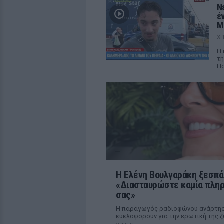
Ν
έ
M
Χ
Η 
τη
Πα
Η Ελένη Βουλγαράκη ξεσπά 
«Διασταυρώστε καμία πληρ
σας»
Η παραγωγός ραδιοφώνου ανάρτησε 
κυκλοφορούν για την ερωτική της 