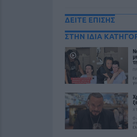
ΔΕΙΤΕ ΕΠΙΣΗΣ
ΣΤΗΝ ΙΔΙΑ ΚΑΤΗΓΟ
Ν
μ
τη
Π
Εν
γι
Χ
ξ
Χ
Ο 
στ
Ελ