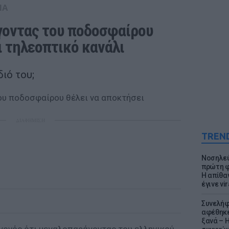
IA
οντας του ποδοσφαίρου 
ι τηλεοπτικό κανάλι
διό του;
ΔΙΑΦΗΜΙΣΗ
TREN
Νοσηλεύ
πρώτη φ
Η απίθα
έγινε vir
Συνελήφ
αφέθηκε
ξανά – 