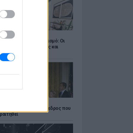
Σ
ροταξικό για τον τουρισμό: Οι
 σε Airbnb, επενδύσεις και
η
Α
δικός Αμερικανός πρόεδρος που
ραιτηθεί