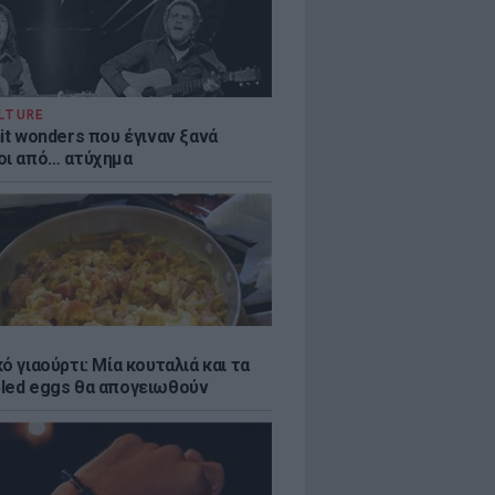
LTURE
it wonders που έγιναν ξανά
οι από… ατύχημα
ό γιαούρτι: Μία κουταλιά και τα
led eggs θα απογειωθούν