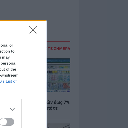
sonal or
ΔΙΑΒΑΣΤΕ ΣΗΜΕΡΑ
ection to
ou may
 personal
out of the
 downstream
B’s List of
Σ
 μάρκετ: Μειώσεις τιμών έως 7%
ω από 1.000 προϊόντα, πότε
ύν