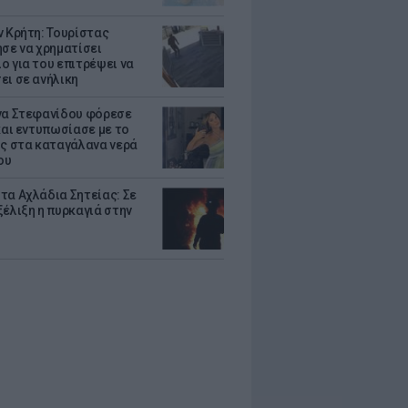
ν Κρήτη: Τουρίστας
ησε να χρηματίσει
ο για του επιτρέψει να
ει σε ανήλικη
να Στεφανίδου φόρεσε
 και εντυπωσίασε με το
ης στα καταγάλανα νερά
ου
τα Αχλάδια Σητείας: Σε
ξέλιξη η πυρκαγιά στην