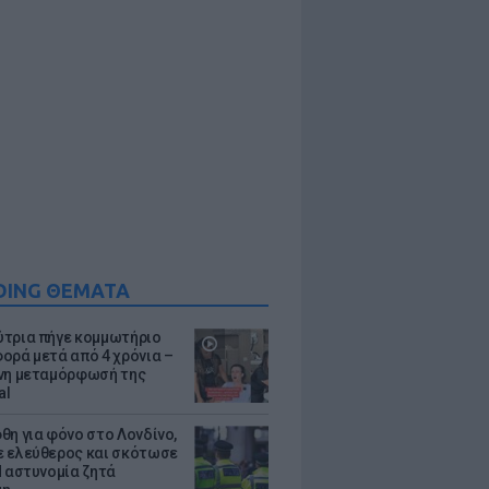
DING ΘΕΜΑΤΑ
τρια πήγε κομμωτήριο
ορά μετά από 4 χρόνια –
νη μεταμόρφωσή της
al
θη για φόνο στο Λονδίνο,
 ελεύθερος και σκότωσε
Η αστυνομία ζητά