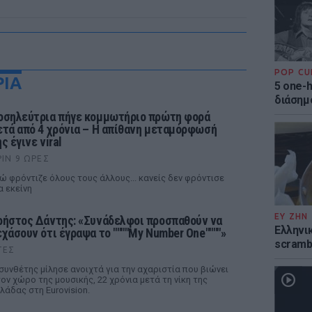
POP CU
ΡΙΑ
5 one-h
διάσημ
οσηλεύτρια πήγε κομμωτήριο πρώτη φορά
ετά από 4 χρόνια – Η απίθανη μεταμόρφωσή
ς έγινε viral
ΡΙΝ 9 ΏΡΕΣ
ώ φρόντιζε όλους τους άλλους... κανείς δεν φρόντισε
α εκείνη
ΕΥ ΖΗΝ
ρήστος Δάντης: «Συνάδελφοι προσπαθούν να
Ελληνικ
εχάσουν ότι έγραψα το """"My Number One""""»
scramb
ΤΕΣ
συνθέτης μίλησε ανοιχτά για την αχαριστία που βιώνει
ον χώρο της μουσικής, 22 χρόνια μετά τη νίκη της
λάδας στη Eurovision.