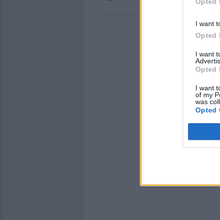
Opted 
I want t
Opted 
I want 
Advertis
Opted 
I want t
of my P
was col
Opted 