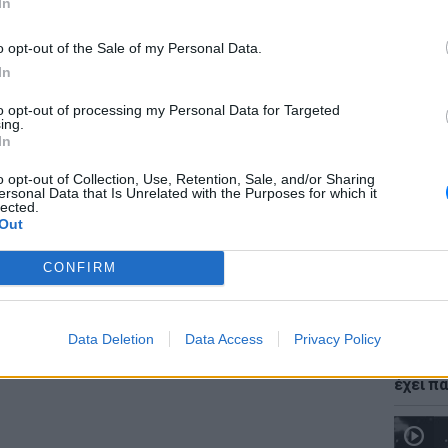
In
ΔΙΑΦΗΜΙΣΗ
o opt-out of the Sale of my Personal Data.
In
to opt-out of processing my Personal Data for Targeted
ΕΙΔΗΣΕΙ
ing.
Νέο χω
In
αλλαγές
δόμησ
o opt-out of Collection, Use, Retention, Sale, and/or Sharing
ersonal Data that Is Unrelated with the Purposes for which it
lected.
Out
CONFIRM
Data Deletion
Data Access
Privacy Policy
ΘΕΜΑΤ
Ο μονα
έχει πα