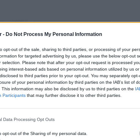
ΔΙΑΦΗΜΙΣΗ
r -
Do Not Process My Personal Information
to opt-out of the sale, sharing to third parties, or processing of your per
formation for targeted advertising by us, please use the below opt-out s
r selection. Please note that after your opt-out request is processed y
eing interest-based ads based on personal information utilized by us or
disclosed to third parties prior to your opt-out. You may separately opt-
losure of your personal information by third parties on the IAB’s list of
. This information may also be disclosed by us to third parties on the
IA
Participants
that may further disclose it to other third parties.
gr στο
Google News
και μάθετε πρώτοι
τα
ΕΙΔΗΣΕΙ
Σούπερ
σε πάν
l Data Processing Opt Outs
; Τα νέα της ημέρας και ότι σου κάνει κλικ!
ξεκινο
o opt-out of the Sharing of my personal data.
r και στο Instagram