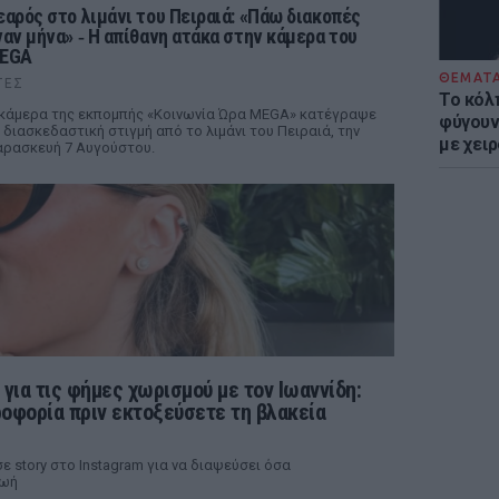
εαρός στο λιμάνι του Πειραιά: «Πάω διακοπές
ναν μήνα» ‑ Η απίθανη ατάκα στην κάμερα του
EGA
ΘΕΜΑΤ
ΤΕΣ
Το κόλ
κάμερα της εκπομπής «Κοινωνία Ώρα MEGA» κατέγραψε
φύγουν 
 διασκεδαστική στιγμή από το λιμάνι του Πειραιά, την
με χει
ρασκευή 7 Αυγούστου.
για τις φήμες χωρισμού με τον Ιωαννίδη:
οφορία πριν εκτοξεύσετε τη βλακεία
story στο Instagram για να διαψεύσει όσα
ζωή