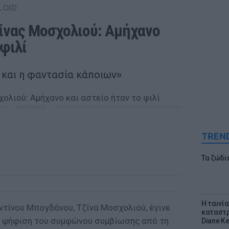
LOID
ίνας Μοσχολιού: Αμήχανο 
 φιλί
ς και η φαντασία κάποιων»
ΔΙΑΦΗΜΙΣΗ
TREN
Τα ζώδια
Η ταινί
τίνου Μπογδάνου, Τζίνα Μοσχολιού, έγινε
καταστρ
ν ψήφιση του συμφώνου συμβίωσης από τη
Diane K