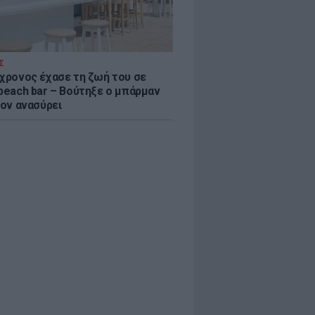
Σ
4χρονος έχασε τη ζωή του σε
 beach bar – Βούτηξε ο μπάρμαν
τον ανασύρει