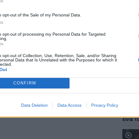
In
o opt-out of the Sale of my Personal Data.
In
to opt-out of processing my Personal Data for Targeted
ΕΥ ΖΗΝ
ing.
Δεν είν
In
που δε
o opt-out of Collection, Use, Retention, Sale, and/or Sharing
ersonal Data that Is Unrelated with the Purposes for which it
lected.
gr στο
Google News
και μάθετε πρώτοι
τα
Out
CONFIRM
; Τα νέα της ημέρας και ότι σου κάνει κλικ!
ΕΙΔΗΣΕΙ
r και στο Instagram
Data Deletion
Data Access
Privacy Policy
Ουκραν
οδηγείτ
ΔΙΑΦΗΜΙΣΗ
είναι τ