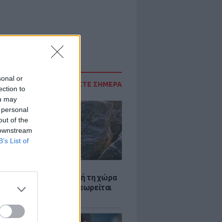
sonal or
ΔΙΑΒΑΣΤΕ ΣΗΜΕΡΑ
ection to
ou may
 personal
out of the
 downstream
B’s List of
Α
ξενη ελευθερία: Σε αυτή τη χώρα
ρώπης, το γuμνό δεν θεωρείται
ηση