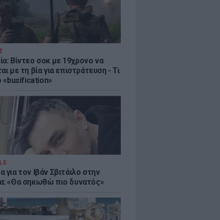
Σ
ία: Βίντεο σοκ με 19χρονο να
αι με τη βία για επιστράτευση - Τι
ο «busification»
LE
 για τον Ιβάν Σβιτάιλο στην
α: «Θα σηκωθώ πιο δυνατός»