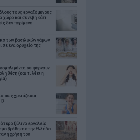
όλους τους εργαζόμενους
ο χώρο και συνέβη κάτι
είς δεν περίμενε
ικό των βασιλικών γάμων
ι σε ένα ορυχείο της
ς
α κομπλιμέντα σε φέρνουν
λη θέση (και τι λέει η
ία)
ια πως χρειάζεσαι
 D
ιότερο ξύλινο εργαλείο
σμο βρέθηκε στην Ελλάδα
ταν η χρήση του