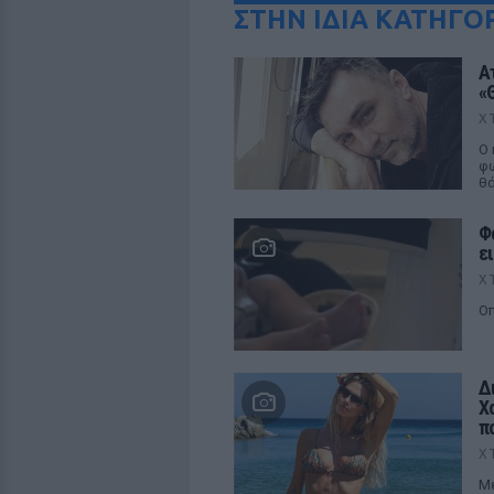
ΣΤΗΝ ΙΔΙΑ ΚΑΤΗΓΟ
Α
«
Χ
Ο 
φω
θ
Φ
ε
Χ
Οπ
Δ
Χ
π
Χ
Μέ