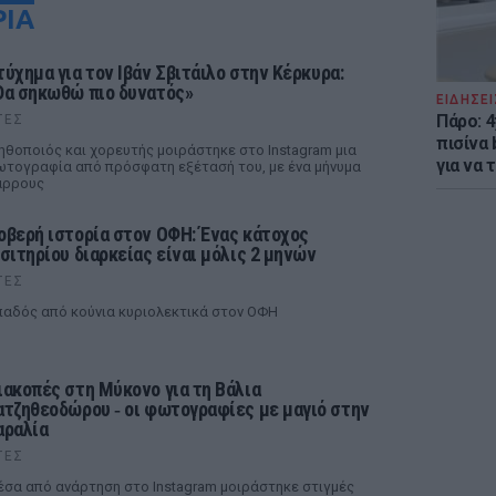
ΡΙΑ
τύχημα για τον Ιβάν Σβιτάιλο στην Κέρκυρα:
Θα σηκωθώ πιο δυνατός»
ΕΙΔΗΣΕΙ
Πάρο: 
ΤΕΣ
πισίνα
ηθοποιός και χορευτής μοιράστηκε στο Instagram μια
για να 
τογραφία από πρόσφατη εξέτασή του, με ένα μήνυμα
άρρους
οβερή ιστορία στον ΟΦΗ: Ένας κάτοχος
ισιτηρίου διαρκείας είναι μόλις 2 μηνών
ΤΕΣ
αδός από κούνια κυριολεκτικά στον ΟΦΗ
ιακοπές στη Μύκονο για τη Βάλια
ατζηθεοδώρου ‑ οι φωτογραφίες με μαγιό στην
αραλία
ΤΕΣ
σα από ανάρτηση στο Instagram μοιράστηκε στιγμές