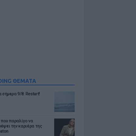
DING ΘΕΜΑΤΑ
 σήμερα 9/8: Restart!
α που παραλίγο να
έψει την καριέρα της
eaton