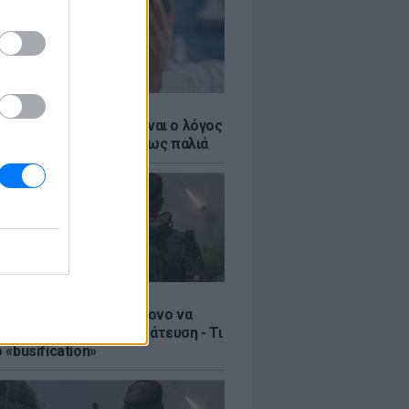
αι η ιδέα σου: Αυτός είναι ο λόγος
ν αντέχεις το ποτό όπως παλιά
Σ
ία: Βίντεο σοκ με 19χρονο να
αι με τη βία για επιστράτευση - Τι
ο «busification»