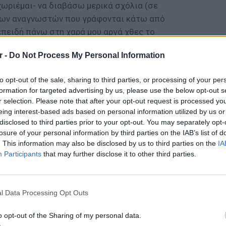
χωριέμαι- να διαβάσω μερικά σχόλια (σε
 των αναγνωστών που γράφονται κάτω από
επειδή πάνω στη χαρά μου αργά χθες το
ην παλιά φωτογραφία τού -αμήχανου,
r -
Do Not Process My Personal Information
ιού με τη Γεωργία που μας είχε βγάλει ο
 ένα αφιέρωμα που έγινε όλο χαρά και για το
to opt-out of the sale, sharing to third parties, or processing of your per
υ συμμετείχα. Γιατί δεν υπάρχει τίποτα
formation for targeted advertising by us, please use the below opt-out s
ίναι μόνο οι σκέψεις κι η φαντασία ορισμένων
r selection. Please note that after your opt-out request is processed y
φωνο ή χωρίς, με ισονομία ή χωρίς, δεν
eing interest-based ads based on personal information utilized by us or
disclosed to third parties prior to your opt-out. You may separately opt-
βία και τον σεξισμό. Αλλά γιΆ αυτό ακριβώς
losure of your personal information by third parties on the IAB’s list of
. Γιατί πέρα από την αυτονόητη ισονομία, ο
. This information may also be disclosed by us to third parties on the
IA
ίας είναι αυτός, έστω κι αν πραγματώνεται
Participants
that may further disclose it to other third parties.
σιές, μέχρι να φτάσει η μέρα οι άνθρωποι
ΘΕΜΑΤ
ς, να μη θίγονται πια από μια τρυφερή εικόνα
Η παρά
θερους ανθρώπους να κρύβονται».
της Ευ
l Data Processing Opt Outs
πρόκλ
ΔΙΑΦΗΜΙΣΗ
o opt-out of the Sharing of my personal data.