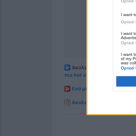
Opted 
I want t
Opted 
I want 
Advertis
Opted 
I want t
of my P
was col
Ακολουθήστε το E-Radio.
Opted 
πιο hot νέα
.
Εσύ μπήκες στο E-Daily.gr
Ακολουθήστε το E-Radio.g