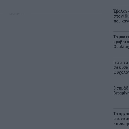
Έβαλαν 
ΔΙΑΦΗΜΙΣΗ
στον ίδι
που καν
Το μυστ
κρύβετα
Ουαλία
Γιατί τ
σε δύσκο
ψυχολογ
3 σημάδ
βιταμίνη
Το αρχα
στον κό
- ποια ή