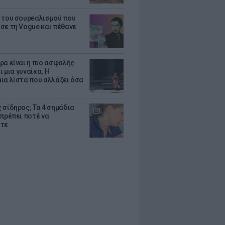
 του σουρεαλισμού που
σε τη Vogue και πέθανε
ρα είναι η πιο ασφαλής
ει μια γυναίκα; Η
ια λίστα που αλλάζει όσα
 σίδηρος; Τα 4 σημάδια
 πρέπει ποτέ να
ετε