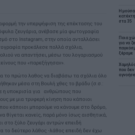
Η μούσα
κατέκτη
στα 35
αφορμή την υπερψήφιση της επέκτασης του
φυλα ζευγάρια, ανέβασε μία φωτογραφία
Ποια χώ
μό στο Instagram, στην οποία ανταλλάσει
για να ζ
ωτογραφία προκάλεσε πολλά σχόλια,
παγκόσμ
ξέραμε
ολιού να απαντήσει, μέσω του λογαριασμού
κείνους που «παρεξήγησαν».
Χαμηλός
που δεν
αγνοήσ
να το πρώτο λαθος να διαβάσω τα σχόλια όλο
λήθηκαν μέσα στη Βουλή χθες το βράδυ (σ.σ.:
σε η υποκρισία για
ανθρώπους που
ους με μια τρυφερή κίνηση που κάποιοι
που κάποιοι μπορούμε να κάνουμε στο δρόμο,
να θίγεται κανείς, παρά μόνο ίσως αισθητικά,
ει στο ξύλο ζευγάρι αντρών επειδή
να το δεύτερο λάθος -λάθος επειδή δεν έχω