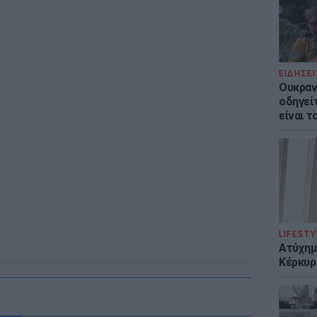
ΕΙΔΗΣΕΙ
Ουκραν
οδηγείτ
είναι τ
LIFESTY
Ατύχημα
Κέρκυρ