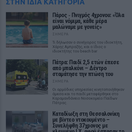
ΣΤΗΝ ΙΔΙΑ ΚΑΤΗΓΟΡΙΑ
Πάρος ‑ Πνιγμός 4χρονου: «Όλα
είναι νόμιμα, κάθε μέρα
μαλώναμε με γονείς»
ΣΉΜΕΡΑ
Τι δήλωσαν ο συνήγορος του ιδιοκτήτη,
Χάρης Αμπραζής, και ο ίδιος ο
ιδιοκτήτης του beach bar
Πάτρα: Παιδί 2,5 ετών έπεσε
από μπαλκόνι – Δέντρο
σταμάτησε την πτώση του
ΣΉΜΕΡΑ
Οι αρμόδιες υπηρεσίες κινητοποιήθηκαν
άμεσα και το παιδί μεταφέρθηκε στο
Καραμανδάνειο Νοσοκομείο Παίδων
Πάτρας.
Καταδίωξη στη Θεσσαλονίκη
με βίντεο ντοκουμέντο –
Συνελήφθη 37χρονος με
κλεμμένο Ι.Χ. αφού έσπασαν το