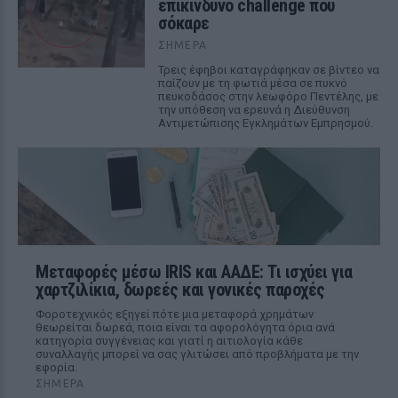
επικίνδυνο challenge που
σόκαρε
ΣΉΜΕΡΑ
Τρεις έφηβοι καταγράφηκαν σε βίντεο να
παίζουν με τη φωτιά μέσα σε πυκνό
πευκοδάσος στην λεωφόρο Πεντέλης, με
την υπόθεση να ερευνά η Διεύθυνση
Αντιμετώπισης Εγκλημάτων Εμπρησμού.
Μεταφορές μέσω IRIS και ΑΑΔΕ: Τι ισχύει για
χαρτζιλίκια, δωρεές και γονικές παροχές
Φοροτεχνικός εξηγεί πότε μια μεταφορά χρημάτων
θεωρείται δωρεά, ποια είναι τα αφορολόγητα όρια ανά
κατηγορία συγγένειας και γιατί η αιτιολογία κάθε
συναλλαγής μπορεί να σας γλιτώσει από προβλήματα με την
εφορία.
ΣΉΜΕΡΑ