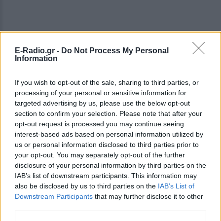
E-Radio.gr -
Do Not Process My Personal
Information
Η οργάνωση εκφράζει επίσης λύπη για τις συνθήκες
υπό τις οποίες έχασαν τη ζωή τους 43
If you wish to opt-out of the sale, sharing to third parties, or
δημοσιογράφοι φέτος, οι οποίες «παραμένουν
processing of your personal or sensitive information for
targeted advertising by us, please use the below opt-out
απροσδιόριστες, λόγω της έλλειψης επίσημων
section to confirm your selection. Please note that after your
αμερόληπτων και εις βάθος ερευνών λόγω της
opt-out request is processed you may continue seeing
απροθυμίας των κρατών». Καταγγέλλει «την
interest-based ads based on personal information utilized by
ατιμωρησία των εγκλημάτων που διαπράττονται
us or personal information disclosed to third parties prior to
εναντίον των δημοσιογράφων σε πολλές περιοχές
your opt-out. You may separately opt-out of the further
disclosure of your personal information by third parties on the
του κόσμου».
IAB’s list of downstream participants. This information may
also be disclosed by us to third parties on the
IAB’s List of
Εκτός από αυτές τις δολοφονίες, 54 δημοσιογράφοι
Downstream Participants
that may further disclose it to other
κρατούνταν όμηροι στον κόσμο στα τέλη του 2015,
third parties.
έναντι 40 το 2014, έστω και εάν φέτος