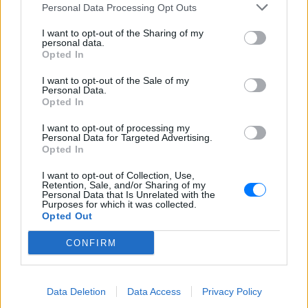
Personal Data Processing Opt Outs
σημειώθηκαν λιγότερες απαγωγές απ΄ό,τι πέρυσι,
σύμφωνα με έκθεση που δημοσίευσαν ήδη από τα
I want to opt-out of the Sharing of my
personal data.
μέσα Δεκεμβρίου οι RSF.
Opted In
[ΠΗΓΗ]
I want to opt-out of the Sale of my
Personal Data.
Opted In
ΔΙΑΦΗΜΙΣΗ
I want to opt-out of processing my
Personal Data for Targeted Advertising.
Opted In
I want to opt-out of Collection, Use,
Retention, Sale, and/or Sharing of my
Personal Data that Is Unrelated with the
Purposes for which it was collected.
Opted Out
CONFIRM
Data Deletion
Data Access
Privacy Policy