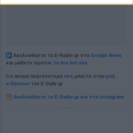
Ακολουθήστε το E-Radio.gr στο
Google News
και μάθετε πρώτοι
τα πιο hot νέα
.
Για ακόμη περισσότερα
νέα
, μπείτε στην
ροή
ειδήσεων
του E-Daily.gr
Ακολουθήστε το E-Radio.gr και στο Instagram
ΔΙΑΦΗΜΙΣΗ