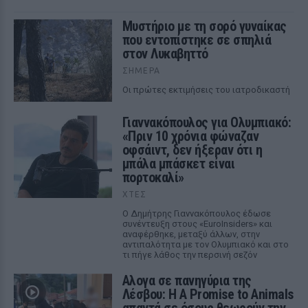
Μυστήριο με τη σορό γυναίκας
που εντοπίστηκε σε σπηλιά
στον Λυκαβηττό
ΣΉΜΕΡΑ
Οι πρώτες εκτιμήσεις του ιατροδικαστή
Γιαννακόπουλος για Ολυμπιακό:
«Πριν 10 χρόνια φώναζαν
οφσάιντ, δεν ήξεραν ότι η
μπάλα μπάσκετ είναι
πορτοκαλί»
ΧΤΕΣ
Ο Δημήτρης Γιαννακόπουλος έδωσε
συνέντευξη στους «EuroInsiders» και
αναφέρθηκε, μεταξύ άλλων, στην
αντιπαλότητα με τον Ολυμπιακό και στο
τι πήγε λάθος την περσινή σεζόν
Αλογα σε πανηγύρια της
Λέσβου: Η A Promise to Animals