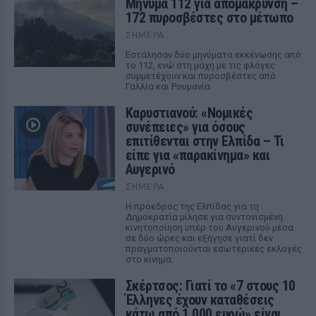
Μήνυμα 112 για απομάκρυνση –
172 πυροσβέστες στο μέτωπο
ΣΉΜΕΡΑ
Εστάλησαν δύο μηνύματα εκκένωσης από
το 112, ενώ στη μάχη με τις φλόγες
συμμετέχουν και πυροσβέστες από
Γαλλία και Ρουμανία
Καρυστιανού: «Νομικές
συνέπειες» για όσους
επιτίθενται στην Ελπίδα – Τι
είπε για «παρακίνημα» και
Αυγερινό
ΣΉΜΕΡΑ
Η πρόεδρος της Ελπίδας για τη
Δημοκρατία μίλησε για συντονισμένη
κινητοποίηση υπέρ του Αυγερινού μέσα
σε δύο ώρες και εξήγησε γιατί δεν
πραγματοποιούνται εσωτερικές εκλογές
στο κίνημα.
Σκέρτσος: Γιατί το «7 στους 10
Έλληνες έχουν καταθέσεις
κάτω από 1.000 ευρώ» είναι