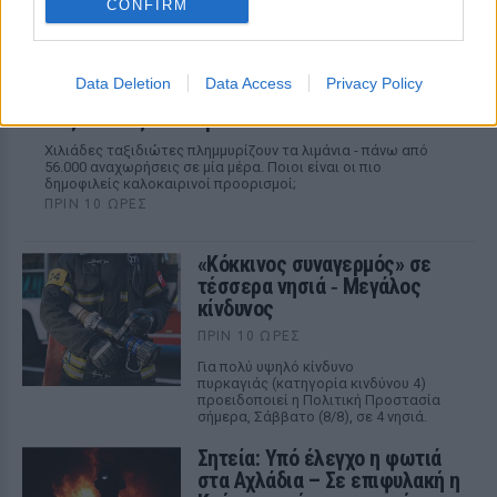
CONFIRM
Data Deletion
Data Access
Privacy Policy
Αύγουστος: Ρεκόρ Αναχωρήσεων με 56.000
Ταξιδιώτες στα Λιμάνια
Χιλιάδες ταξιδιώτες πλημμυρίζουν τα λιμάνια - πάνω από
56.000 αναχωρήσεις σε μία μέρα. Ποιοι είναι οι πιο
δημοφιλείς καλοκαιρινοί προορισμοί;
ΠΡΙΝ 10 ΏΡΕΣ
«Κόκκινος συναγερμός» σε
τέσσερα νησιά ‑ Μεγάλος
κίνδυνος
ΠΡΙΝ 10 ΏΡΕΣ
Για πολύ υψηλό κίνδυνο
πυρκαγιάς (κατηγορία κινδύνου 4)
προειδοποιεί η Πολιτική Προστασία
σήμερα, Σάββατο (8/8), σε 4 νησιά.
Σητεία: Υπό έλεγχο η φωτιά
στα Αχλάδια – Σε επιφυλακή η