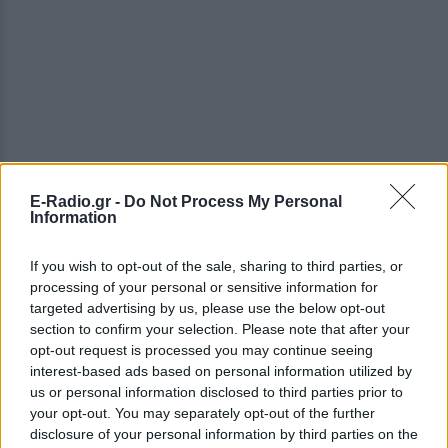
E-Radio.gr -
Do Not Process My Personal
ΔΕΙΤΕ ΕΠΙΣΗΣ
Information
ΣΤΗΝ ΙΔΙΑ ΚΑΤΗΓΟΡΙΑ
If you wish to opt-out of the sale, sharing to third parties, or
processing of your personal or sensitive information for
Μαραντόνα: «Ήταν πρησμένος,
targeted advertising by us, please use the below opt-out
δεν σηκωνόταν από το κρεβάτι
section to confirm your selection. Please note that after your
και είχε παραιτηθεί» – Τι
opt-out request is processed you may continue seeing
αποκάλυψε ο μασέρ του στη
interest-based ads based on personal information utilized by
δίκη
us or personal information disclosed to third parties prior to
your opt-out. You may separately opt-out of the further
ΠΡΙΝ 10 ΏΡΕΣ
disclosure of your personal information by third parties on the
Η κατάθεση του Νικολά Ταφαρέλ στο