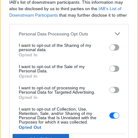
IAB’s list of downstream participants. This information may
δικαστήριο
also be disclosed by us to third parties on the
IAB’s List of
Marfin: Επιμένει ο δικηγόρος
Downstream Participants
that may further disclose it to other
της 46χρονης για την
third parties.
ταυτοποίηση
Personal Data Processing Opt Outs
ΠΡΙΝ 10 ΏΡΕΣ
Ο δικηγόρος της 46χρονης
I want to opt-out of the Sharing of my
κατηγορούμενης για την επίθεση
personal data.
στη Marfin, επιμένει κατηγορηματικά πως
Opted In
τα στοιχεία που έχει στα χέρια της η
αστυνομία δεν στέκουν.
I want to opt-out of the Sale of my
Personal Data.
Καιρός: Πού θα «χτυπήσει» η
Opted In
ζέστη σήμερα
ΠΡΙΝ 10 ΏΡΕΣ
I want to opt-out of processing my
Personal Data for Targeted Advertising.
Δείτε πού θα χτυπήσει περισσότερο η
Opted In
ζέστη και πώς να προετοιμαστείτε
I want to opt-out of Collection, Use,
Retention, Sale, and/or Sharing of my
Personal Data that Is Unrelated with the
Purposes for which it was collected.
Opted Out