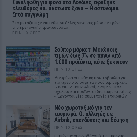
Συνελήφθη για φόνο στο Λονδίνο, αφέθηκε
ελεύθερος και σκότωσε ξανά – Η αστυνομία
ζητά συγγνώμη
Στο μεταξύ είχε επιτεθεί σε άλλες γυναίκες μέσα σε τρένα
της βρετανικής πρωτεύουσας
ΠΡΙΝ 10 ΏΡΕΣ
Σούπερ μάρκετ: Μειώσεις
τιμών έως 7% σε πάνω από
1.000 προϊόντα, πότε ξεκινούν
ΠΡΙΝ 10 ΏΡΕΣ
Διευρύνεται η εθνική πρωτοβουλία για
τις τιμές στο ράφι των σούπερ μάρκετ:
686 επώνυμοι κωδικοί, ακόμη 230 σε
σχολικά και προϊόντα ιδιωτικής ετικέτας
- Έρχονται νέες συμμετοχές εταιρειών
Νέο χωροταξικό για τον
τουρισμό: Οι αλλαγές σε
Airbnb, επενδύσεις και δόμηση
ΠΡΙΝ 10 ΏΡΕΣ
Επιμένουν οι ξενοδόχοι ότι ο πυρήνας