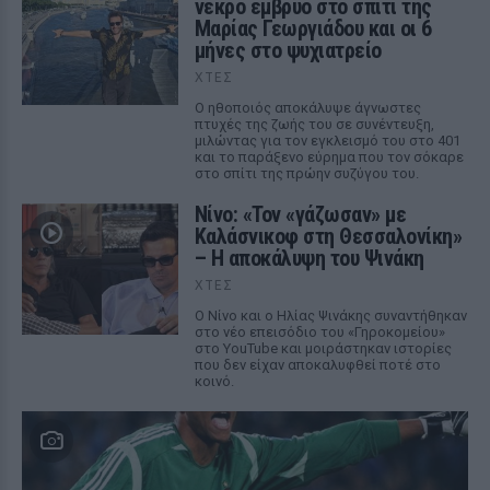
νεκρό έμβρυο στο σπίτι της
Μαρίας Γεωργιάδου και οι 6
μήνες στο ψυχιατρείο
ΧΤΕΣ
Ο ηθοποιός αποκάλυψε άγνωστες
πτυχές της ζωής του σε συνέντευξη,
μιλώντας για τον εγκλεισμό του στο 401
και το παράξενο εύρημα που τον σόκαρε
στο σπίτι της πρώην συζύγου του.
Νίνο: «Τον «γάζωσαν» με
Καλάσνικοφ στη Θεσσαλονίκη»
– Η αποκάλυψη του Ψινάκη
ΧΤΕΣ
Ο Νίνο και ο Ηλίας Ψινάκης συναντήθηκαν
στο νέο επεισόδιο του «Γηροκομείου»
στο YouTube και μοιράστηκαν ιστορίες
που δεν είχαν αποκαλυφθεί ποτέ στο
κοινό.