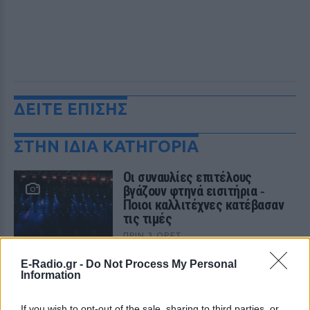
ΔΕΙΤΕ ΕΠΙΣΗΣ
ΣΤΗΝ ΙΔΙΑ ΚΑΤΗΓΟΡΙΑ
Οι συναυλίες επιτέλους
βγάζουν φτηνά εισιτήρια ‑
Ποιοι καλλιτέχνες κατέβασαν
τις τιμές
ΠΡΙΝ 3 ΏΡΕΣ
Οι fans δεν αντέχουν άλλες αυξήσεις: Τα
E-Radio.gr -
Do Not Process My Personal
φθηνά εισιτήρια που εξαφανίζονται σε
Information
λίγα λεπτά
Ο διάσημος κιθαρίστας απο τον
If you wish to opt-out of the sale, sharing to third parties, or