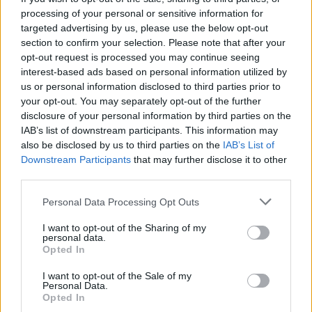
οποιο εμπνεύστηκε το όνομα
processing of your personal or sensitive information for
της η Αση Μπήλιου ‑ Πώς τη
targeted advertising by us, please use the below opt-out
βάφτισαν
section to confirm your selection. Please note that after your
ΠΡΙΝ 3 ΏΡΕΣ
opt-out request is processed you may continue seeing
Το πραγματικό της όνομα δεν είναι Αση:
interest-based ads based on personal information utilized by
Η απίστευτη ιστορία πίσω από την
us or personal information disclosed to third parties prior to
απόφαση της Ασης Μπήλιου που
your opt-out. You may separately opt-out of the further
ελάχιστοι γνώριζαν
disclosure of your personal information by third parties on the
Το απογευματινό μπάνιο της
IAB’s list of downstream participants. This information may
Μαρίας Σολωμού στη θάλασσα:
also be disclosed by us to third parties on the
IAB’s List of
Η τέλεια ώρα, γράφει από τη
Downstream Participants
that may further disclose it to other
Σαντορίνη
third parties.
ΧΤΕΣ
Personal Data Processing Opt Outs
Η ηθοποιός μοιράστηκε μία φωτογραφία
της με μαγιό από παραλία του νησιού
I want to opt-out of the Sharing of my
personal data.
Opted In
I want to opt-out of the Sale of my
Personal Data.
Opted In