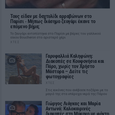
Τους είδαν με δαχτυλίδι αρραβώνων στο
Παρίσι ‑ Μήπως διάσημο ζευγάρι έκανε το
επόμενο βήμα;
Το ζευγάρι εντοπίστηκε στο Παρίσι με βέρες του γαλλικού
οίκου Boucheron στο αριστερό χέρι
ΧΤΕΣ
Γαρυφαλλιά Καληφώνη:
Διακοπές σε Κουφονήσια και
Πάρο, χωρίς τον Χρήστο
Μάστορα – Δείτε τις
φωτογραφίες
ΧΤΕΣ
Στις εικόνες που ανέβασε ποζάρει με το
μαγιό της στα υπέροχα νερά της Πάρου
Γιώργος Λιάγκας και Μαρία
Αντωνά: Καλοκαιρινές
διακοπές στη Μύκονο με φόντο