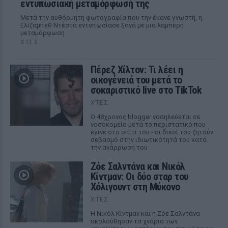
εντυπωσιακή μεταμόρφωσή της
Μετά την αυθόρμητη φωτογραφία που την έκανε γνωστή, η
Ελίζαμπεθ Ντέστα εντυπωσίασε ξανά με μια λαμπερή
μεταμόρφωση
ΧΤΕΣ
Πέρεζ Χίλτον: Τι λέει η
οικογένειά του μετά το
σοκαριστικό live στο TikTok
ΧΤΕΣ
Ο 48χρονος blogger νοσηλεύεται σε
νοσοκομείο μετά το περιστατικό που
έγινε στο σπίτι του - οι δικοί του ζητούν
σεβασμό στην ιδιωτικότητά του κατά
την ανάρρωσή του
Ζόε Σαλντάνα και Νικόλ
Κίντμαν: Οι δύο σταρ του
Χόλιγουντ στη Μύκονο
ΧΤΕΣ
Η Νικόλ Κίντμαν και η Ζόε Σαλντάνα
ακολούθησαν τα χνάρια των