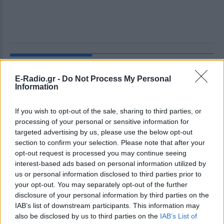
ΔΕΙΤΕ ΕΠΙΣΗΣ
E-Radio.gr -
Do Not Process My Personal
Information
ΣΤΗΝ ΙΔΙΑ ΚΑΤΗΓΟΡΙΑ
Πού εξαφανίστηκε η Dido; Η
If you wish to opt-out of the sale, sharing to third parties, or
τραγουδίστρια που πούλησε 40
processing of your personal or sensitive information for
εκ. δίσκους άφησε τη δόξα και
targeted advertising by us, please use the below opt-out
άλλαξε ζωή
section to confirm your selection. Please note that after your
opt-out request is processed you may continue seeing
ΠΡΙΝ 5 ΏΡΕΣ
interest-based ads based on personal information utilized by
Με επιτυχίες όπως τα «Thank You»,
us or personal information disclosed to third parties prior to
«White Flag» και τη θρυλική συνεργασία
της με τον Eminem στο «Stan», η Dido
your opt-out. You may separately opt-out of the further
έγινε μία από τις μεγαλύτερες ποπ σταρ
disclosure of your personal information by third parties on the
των 00s
IAB’s list of downstream participants. This information may
Η πιο δύσκολη στιγμή στη ζωή
also be disclosed by us to third parties on the
IAB’s List of