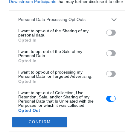
του Barack Obama δεν συνέβη
Downstream Participants
that may further disclose it to other
στον Λευκό Οίκο
third parties.
ΠΡΙΝ 5 ΏΡΕΣ
Personal Data Processing Opt Outs
Η νύχτα που ο Barack και η Michelle
Obama φοβήθηκαν για τη ζωή της κόρης
I want to opt-out of the Sharing of my
τους
personal data.
Opted In
«Δεν θα το ξεχάσω όσο ζω»: Η
συγκλονιστική εξομολόγηση
I want to opt-out of the Sale of my
της Αγγελικής Ηλιάδη για τη
Personal Data.
Opted In
στιγμή που είδε τον Ιησού
ΧΤΕΣ
I want to opt-out of processing my
Personal Data for Targeted Advertising.
Η τραγουδίστρια περιέγραψε μέσα από
Opted In
το Instagram μια εμπειρία που λέει πως
έζησε όταν ο γιος της νοσηλευόταν στο
νοσοκομείο της Αρτας.
I want to opt-out of Collection, Use,
Retention, Sale, and/or Sharing of my
Personal Data that Is Unrelated with the
Purposes for which it was collected.
Opted Out
CONFIRM