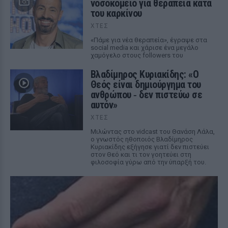
νοσοκομείο για θεραπεία κατά
του καρκίνου
ΧΤΕΣ
«Πάμε για νέα θεραπεία», έγραψε στα
social media και χάρισε ένα μεγάλο
χαμόγελο στους followers του
Βλαδίμηρος Κυριακίδης: «Ο
Θεός είναι δημιούργημα του
ανθρώπου ‑ δεν πιστεύω σε
αυτόν»
ΧΤΕΣ
Μιλώντας στο vidcast του Θανάση Λάλα,
ο γνωστός ηθοποιός Βλαδίμηρος
Κυριακίδης εξήγησε γιατί δεν πιστεύει
στον Θεό και τι τον γοητεύει στη
φιλοσοφία γύρω από την ύπαρξή του.