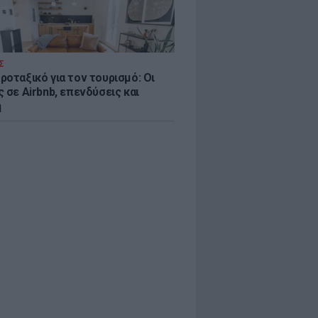
Σ
ροταξικό για τον τουρισμό: Οι
 σε Airbnb, επενδύσεις και
η