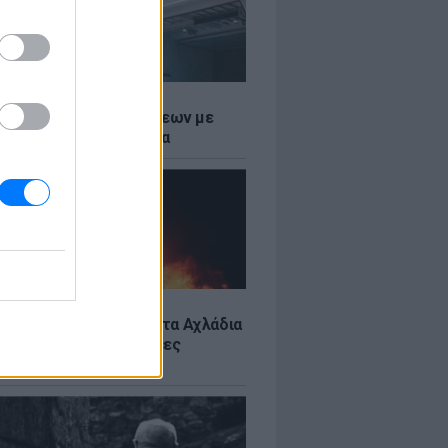
Σ
τος: Ρεκόρ Αναχωρήσεων με
Ταξιδιώτες στα Λιμάνια
Σ
: Υπό έλεγχο η φωτιά στα Αχλάδια
ιφυλακή η Κρήτη για νέες
ιές