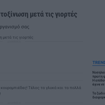
οτοξίνωση μετά τις γιορτές
οργανισμό σας
ΔΙΑΦΗΜΙΣΗ
TREN
Νοσηλεύ
πρώτη φ
Η απίθα
έγινε vir
 κουραμπιέδες! Τέλος τα γλυκά και τα πολλά
!
Τα ζώδια
διαφορ
ΔΙΑΦΗΜΙΣΗ