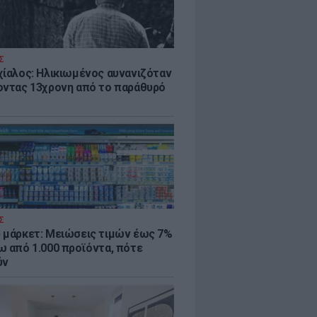
Σ
χίαλος: Ηλικιωμένος αυνανιζόταν
οντας 13χρονη από το παράθυρό
Σ
 μάρκετ: Μειώσεις τιμών έως 7%
ω από 1.000 προϊόντα, πότε
ύν