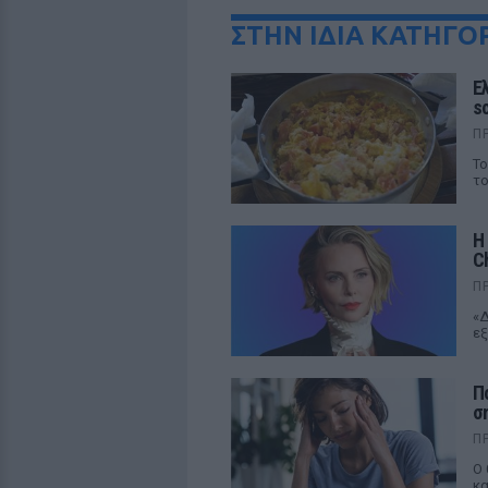
ΣΤΗΝ ΙΔΙΑ ΚΑΤΗΓΟ
Ε
s
Π
Το
το
Η
C
Π
«Δ
εξ
Π
σ
Π
Ο 
κα