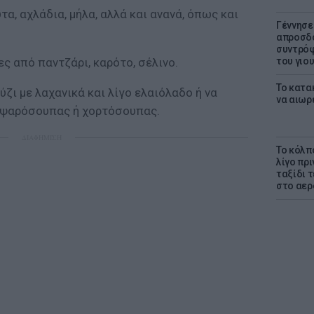
α, αχλάδια, μήλα, αλλά και ανανά, όπως και
Γέννησε
απροσδό
συντρόφ
ες από παντζάρι, καρότο, σέλινο.
του γιο
Το κατα
ύζι με λαχανικά και λίγο ελαιόλαδο ή να
να αιωρ
ή ψαρόσουπας ή χορτόσουπας.
ΔΙΑΦΗΜΙΣΗ
Το κόλπ
λίγο πρι
ταξίδι 
στο αερ