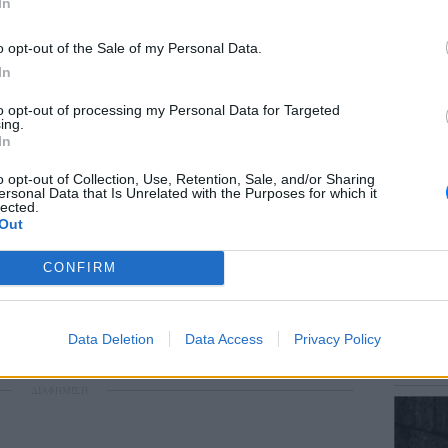
In
o opt-out of the Sale of my Personal Data.
In
ΕΙΔΗΣΕΙ
to opt-out of processing my Personal Data for Targeted
Αύγουσ
ing.
56.000 
In
o opt-out of Collection, Use, Retention, Sale, and/or Sharing
ersonal Data that Is Unrelated with the Purposes for which it
lected.
Out
gr στο
Google News
και μάθετε πρώτοι
τα
CONFIRM
; Τα νέα της ημέρας και ότι σου κάνει κλικ!
ΕΙΔΗΣΕΙ
Σητεία
Data Deletion
Data Access
Privacy Policy
– Σε επ
r και στο Instagram
πυρκαγ
ΔΙΑΦΗΜΙΣΗ