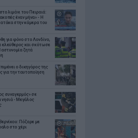
στο λιμάνι του Πειραιά:
ακοπές έναν μήνα» - Η
 ατάκα στην κάμερα του
θη για φόνο στο Λονδίνο,
 ελεύθερος και σκότωσε
Η αστυνομία ζητά
μη
Επιμένει ο δικηγόρος της
ς για την ταυτοποίηση
ος συναγερμός» σε
 νησιά - Μεγάλος
ς
Βερνίκου: Πόζαρε με
αλο στο χέρι