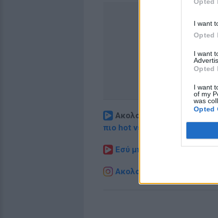
Opted 
I want t
Opted 
I want 
Advertis
Opted 
I want t
of my P
was col
Opted 
Ακολουθήστε το E-Radio.
πιο hot νέα
.
Εσύ μπήκες στο E-Daily.gr
Ακολουθήστε το E-Radio.g