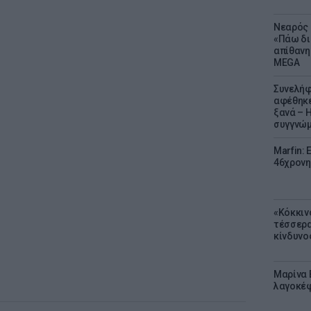
Νεαρός 
«Πάω δι
απίθανη
MEGA
Συνελήφ
αφέθηκε
ξανά – 
συγγνώ
Marfin: 
46χρονη
«Κόκκιν
τέσσερα
κίνδυνο
Μαρίνα 
λαγοκέφ