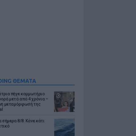
DING ΘΕΜΑΤΑ
τρια πήγε κομμωτήριο
ορά μετά από 4 χρόνια –
νη μεταμόρφωσή της
al
 σήμερα 8/8: Κάνε κάτι
ετικό