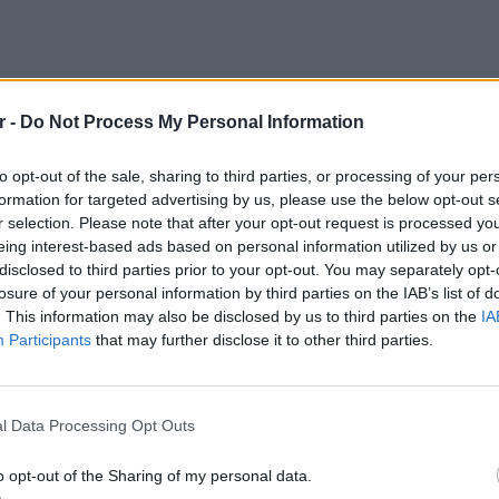
r -
Do Not Process My Personal Information
to opt-out of the sale, sharing to third parties, or processing of your per
formation for targeted advertising by us, please use the below opt-out s
r selection. Please note that after your opt-out request is processed y
eing interest-based ads based on personal information utilized by us or
υνού βοηθούν πολύ στην αποτοξίνωση.
disclosed to third parties prior to your opt-out. You may separately opt-
losure of your personal information by third parties on the IAB’s list of
νο διάστημα, έτσι ώστε να μειώσετε τις
. This information may also be disclosed by us to third parties on the
IA
Participants
that may further disclose it to other third parties.
ιεινός τρόπος για να κάνετε τα λαχανικά πιο
ΕΙΔΗΣΕΙ
Καιρός:
λλά και το ξίδι, όπως το βαλσάμικο στις
σήμερα
l Data Processing Opt Outs
o opt-out of the Sharing of my personal data.
ΔΙΑΦΗΜΙΣΗ