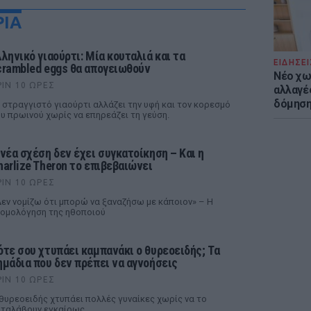
ΡΙΑ
λληνικό γιαούρτι: Μία κουταλιά και τα
ΕΙΔΗΣΕΙ
crambled eggs θα απογειωθούν
Νέο χω
ΡΙΝ 10 ΏΡΕΣ
αλλαγές
δόμησ
 στραγγιστό γιαούρτι αλλάζει την υφή και τον κορεσμό
υ πρωινού χωρίς να επηρεάζει τη γεύση.
 νέα σχέση δεν έχει συγκατοίκηση – Και η
harlize Theron το επιβεβαιώνει
ΡΙΝ 10 ΏΡΕΣ
εν νομίζω ότι μπορώ να ξαναζήσω με κάποιον» – Η
ομολόγηση της ηθοποιού
ότε σου χτυπάει καμπανάκι ο θυρεοειδής; Τα
ημάδια που δεν πρέπει να αγνοήσεις
ΡΙΝ 10 ΏΡΕΣ
θυρεοειδής χτυπάει πολλές γυναίκες χωρίς να το
ταλάβουν εγκαίρως