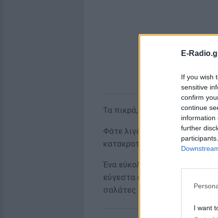
E-Radio.g
If you wish 
sensitive in
confirm you
continue se
Τα πικρά, άγρια χόρτα του βο
information 
further disc
Φάτε λιγότερο αλάτι το επόμε
participants
κατακρατήσεις.
Downstream 
Ένα εύκολος, γευστικός και υγ
εύγεστα είναι τα μπαχαρικά, α
Persona
σαλάτες.
I want t