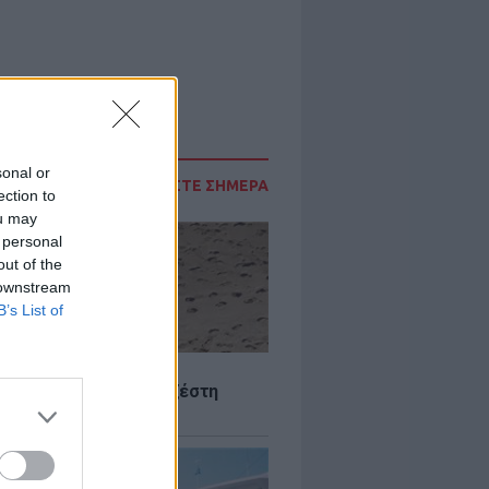
sonal or
ΔΙΑΒΑΣΤΕ ΣΗΜΕΡΑ
ection to
ou may
 personal
out of the
 downstream
B’s List of
Σ
 Πού θα «χτυπήσει» η ζέστη