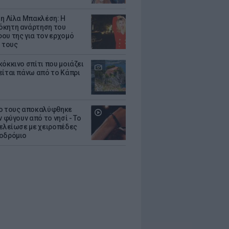
 η Λίλα Μπακλέση: Η
κητη ανάρτηση του
ου της για τον ερχομό
υ τους
κόκκινο σπίτι που μοιάζει
είται πάνω από το Κάπρι
ο τους αποκαλύφθηκε
ν φύγουν από το νησί - Το
τελείωσε με χειροπέδες
οδρόμιο