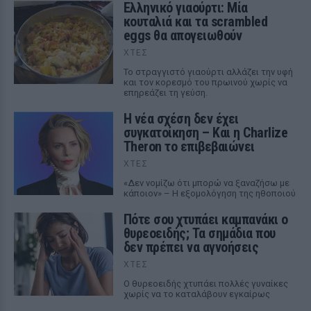
Ελληνικό γιαούρτι: Μία
κουταλιά και τα scrambled
eggs θα απογειωθούν
ΧΤΕΣ
Το στραγγιστό γιαούρτι αλλάζει την υφή
και τον κορεσμό του πρωινού χωρίς να
επηρεάζει τη γεύση.
Η νέα σχέση δεν έχει
συγκατοίκηση – Και η Charlize
Theron το επιβεβαιώνει
ΧΤΕΣ
«Δεν νομίζω ότι μπορώ να ξαναζήσω με
κάποιον» – Η εξομολόγηση της ηθοποιού
Πότε σου χτυπάει καμπανάκι ο
θυρεοειδής; Τα σημάδια που
δεν πρέπει να αγνοήσεις
ΧΤΕΣ
Ο θυρεοειδής χτυπάει πολλές γυναίκες
χωρίς να το καταλάβουν εγκαίρως