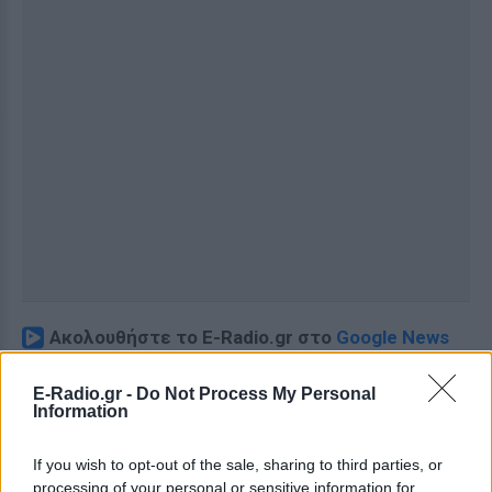
Ακολουθήστε το E-Radio.gr στο
Google News
και μάθετε πρώτοι
τα πιο hot νέα
.
E-Radio.gr -
Do Not Process My Personal
Information
Εσύ μπήκες στο E-Daily.gr; Τα νέα της ημέρας
και ότι σου κάνει κλικ!
If you wish to opt-out of the sale, sharing to third parties, or
processing of your personal or sensitive information for
Ακολουθήστε το E-Radio.gr και στο Instagram