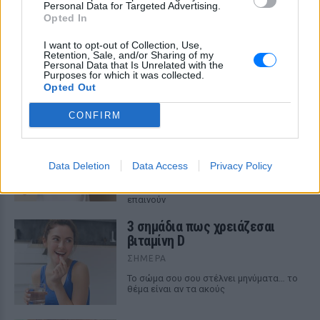
Personal Data for Targeted Advertising.
Opted In
I want to opt-out of Collection, Use,
ΔΕΙΤΕ ΕΠΙΣΗΣ
Retention, Sale, and/or Sharing of my
Personal Data that Is Unrelated with the
Purposes for which it was collected.
ΣΤΗΝ ΙΔΙΑ ΚΑΤΗΓΟΡΙΑ
Opted Out
CONFIRM
Γιατί τα κομπλιμέντα σε
φέρνουν σε δύσκολη θέση (και
τι λέει η ψυχολογία)
Data Deletion
Data Access
Privacy Policy
ΣΉΜΕΡΑ
Από πού ξεκινά η αμηχανία όταν σε
επαινούν
3 σημάδια πως χρειάζεσαι
βιταμίνη D
ΣΉΜΕΡΑ
Το σώμα σου σου στέλνει μηνύματα… το
θέμα είναι αν τα ακούς