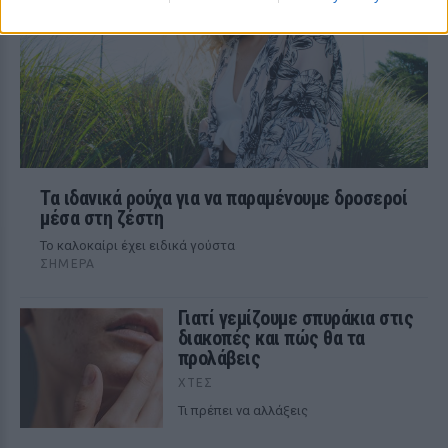
Τα ιδανικά ρούχα για να παραμένουμε δροσεροί
μέσα στη ζέστη
To καλοκαίρι έχει ειδικά γούστα
ΣΉΜΕΡΑ
Γιατί γεμίζουμε σπυράκια στις
διακοπές και πώς θα τα
προλάβεις
ΧΤΕΣ
Τι πρέπει να αλλάξεις