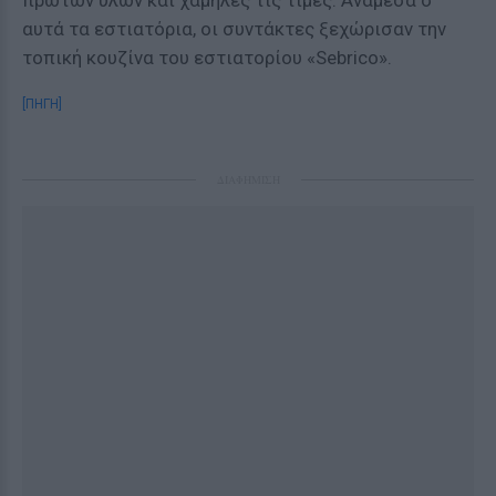
πρώτων υλών και χαμηλές τις τιμές. Ανάμεσα σ'
αυτά τα εστιατόρια, οι συντάκτες ξεχώρισαν την
τοπική κουζίνα του εστιατορίου «Sebrico».
[ΠΗΓΗ]
ΔΙΑΦΗΜΙΣΗ