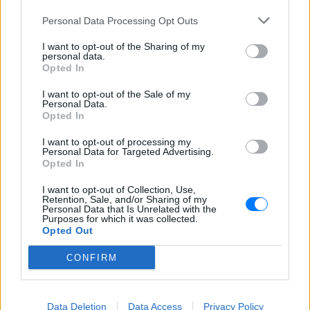
Personal Data Processing Opt Outs
6 φρούτα που μπορουν να
διατηρηθούν εκτός ψυγείου το
I want to opt-out of the Sharing of my
καλοκαίρι
personal data.
Opted In
ΣΉΜΕΡΑ
I want to opt-out of the Sale of my
Personal Data.
Opted In
Πώς να αποφύγεις το σύγκαμα
ανάμεσα στους μηρούς
I want to opt-out of processing my
Personal Data for Targeted Advertising.
ΣΉΜΕΡΑ
Opted In
Έχει συμβεί σε όλες
I want to opt-out of Collection, Use,
Retention, Sale, and/or Sharing of my
Personal Data that Is Unrelated with the
Ποιος εφηύρε πραγματικά το
Purposes for which it was collected.
χωνάκι του παγωτού;
Opted Out
ΣΉΜΕΡΑ
CONFIRM
Έξι άνθρωποι ισχυρίστηκαν ότι εφηύραν
το χωνάκι την ίδια ημέρα
Data Deletion
Data Access
Privacy Policy