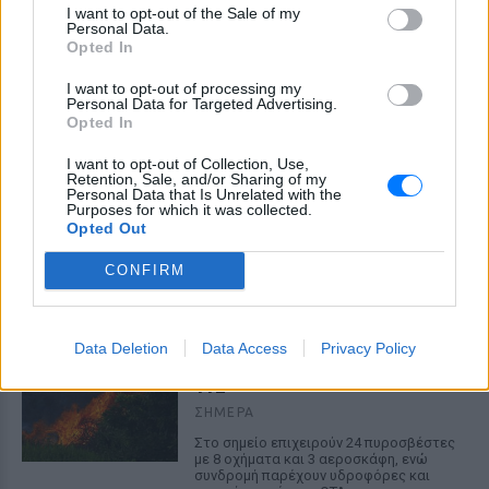
I want to opt-out of the Sale of my
Personal Data.
Opted In
I want to opt-out of processing my
Personal Data for Targeted Advertising.
Opted In
I want to opt-out of Collection, Use,
Retention, Sale, and/or Sharing of my
Personal Data that Is Unrelated with the
Purposes for which it was collected.
Opted Out
ΔΕΙΤΕ ΕΠΙΣΗΣ
CONFIRM
ΣΤΗΝ ΙΔΙΑ ΚΑΤΗΓΟΡΙΑ
Φωτιά στην Κρήνη Φαρσάλων:
Data Deletion
Data Access
Privacy Policy
Εναέρια μέσα και SMS από το
112
ΣΉΜΕΡΑ
Στο σημείο επιχειρούν 24 πυροσβέστες
με 8 οχήματα και 3 αεροσκάφη, ενώ
συνδρομή παρέχουν υδροφόρες και