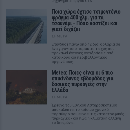
μηχανήματα έργου ΟΤΑ.
Ποια χώρα έχτισε τσιμεντένιο
φράγμα 400 χλμ. για τα
τσουνάμι ‑ Πόσο κοστίζει και
γιατί διχάζει
ΣΉΜΕΡΑ
Επένδυσε πάνω από 12 δισ. δολάρια σε
ένα γιγαντιαίο παράκτιο τείχος που
προκαλεί έντονες αντιδράσεις από
κατοίκους και περιβαλλοντικές
οργανώσεις
Meteo: Ποιες είναι οι 6 πιο
επικίνδυνες εβδομάδες για
δασικές πυρκαγιές στην
Ελλάδα
ΣΉΜΕΡΑ
Έρευνα του Εθνικού Αστεροσκοπείου
αποκαλύπτει το κρίσιμο χρονικό
παράθυρο που ευνοεί τις καταστροφικές
πυρκαγιές - και πώς η κλιματική αλλαγή
το διευρύνει.