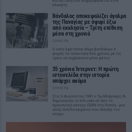
κατάσταση που διαμορφώνεται στον
πλανήτη
Βάνδαλος αποκεφαλίζει άγαλμα
της Παναγίας με σφυρί έξω
από εκκλησία – Τρίτη επίθεση
μέσα στη χρονιά
ΣΉΜΕΡΑ
Ο ναός έχει πέσει θύμα βανδάλων 4
φορές τα τελευταία δύο χρόνια, με τις
τρεις να συμβαίνουν μόνο φέτος
35 χρόνια Ίντερνετ: Η πρώτη
ιστοσελίδα στην ιστορία
υπάρχει ακόμα
ΣΉΜΕΡΑ
Στις 6 Αυγούστου 1991 ο Τιμ Μπέρνερς Λι
δημοσίευσε το info.cern.ch από το
ερευνητικό κέντρο CERN στη Γενεύη - μια
απλή σελίδα κειμένου που άλλαξε τον
κόσμο.