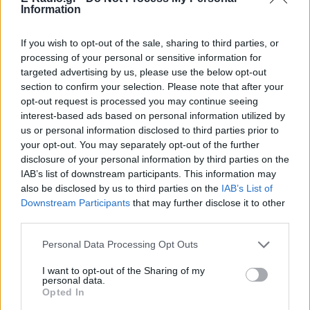
Ακολουθήστε το E-Radio.gr στο
Google News
Information
και μάθετε πρώτοι
τα πιο hot νέα
.
If you wish to opt-out of the sale, sharing to third parties, or
Για ακόμη περισσότερα
νέα
, μπείτε στην
ροή
processing of your personal or sensitive information for
ειδήσεων
του E-Daily.gr
targeted advertising by us, please use the below opt-out
section to confirm your selection. Please note that after your
Ακολουθήστε το E-Radio.gr και στο Instagram
opt-out request is processed you may continue seeing
interest-based ads based on personal information utilized by
ΔΙΑΦΗΜΙΣΗ
us or personal information disclosed to third parties prior to
your opt-out. You may separately opt-out of the further
disclosure of your personal information by third parties on the
IAB’s list of downstream participants. This information may
also be disclosed by us to third parties on the
IAB’s List of
Downstream Participants
that may further disclose it to other
third parties.
Personal Data Processing Opt Outs
I want to opt-out of the Sharing of my
personal data.
Opted In