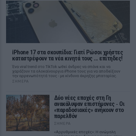
iPhone 17 στα σκουπίδια: Γιατί Ρώσοι χρήστες
καταστρέφουν τα νέα κινητά τους ... επίτηδες!
Ένα viral trend στο TikTok ωθεί άνδρες να σπάνε και να
χαράζουν τα ολοκαίνουργια iPhone τους για να αποδείξουν
την αρρενωπότητά τους - με κίνδυνο έκρηξης μπαταρίας.
ΣΉΜΕΡΑ
Δύο νέες εποχές στη Γη
ανακάλυψαν επιστήμονες ‑ Oι
«παραδοσιακές» ανήκουν στο
παρελθόν
ΣΉΜΕΡΑ
«Αρρυθμικές εποχές»: Η ανώμαλη