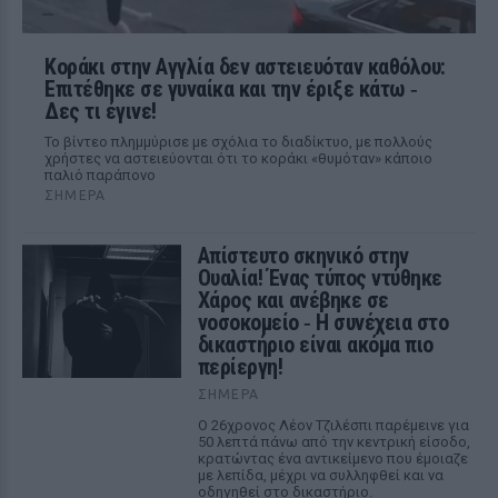
Kοράκι στην Αγγλία δεν αστειευόταν καθόλου:
Επιτέθηκε σε γυναίκα και την έριξε κάτω ‑
Δες τι έγινε!
Το βίντεο πλημμύρισε με σχόλια το διαδίκτυο, με πολλούς
χρήστες να αστειεύονται ότι το κοράκι «θυμόταν» κάποιο
παλιό παράπονο
ΣΉΜΕΡΑ
Απίστευτο σκηνικό στην
Ουαλία! Ένας τύπος ντύθηκε
Χάρος και ανέβηκε σε
νοσοκομείο ‑ H συνέχεια στο
δικαστήριο είναι ακόμα πιο
περίεργη!
ΣΉΜΕΡΑ
Ο 26χρονος Λέον Τζιλέσπι παρέμεινε για
50 λεπτά πάνω από την κεντρική είσοδο,
κρατώντας ένα αντικείμενο που έμοιαζε
με λεπίδα, μέχρι να συλληφθεί και να
οδηγηθεί στο δικαστήριο.