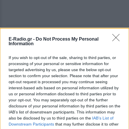
ΔΕΙΤΕ ΕΠΙΣΗΣ
E-Radio.gr -
Do Not Process My Personal
Information
ΣΤΗΝ ΙΔΙΑ ΚΑΤΗΓΟΡΙΑ
If you wish to opt-out of the sale, sharing to third parties, or
processing of your personal or sensitive information for
Αριελ Κωνσταντινίδη: Τώρα
targeted advertising by us, please use the below opt-out
ασχολούνται με το δέρμα μου,
δεν πρόκειται να κρύβομαι
section to confirm your selection. Please note that after your
opt-out request is processed you may continue seeing
ΣΉΜΕΡΑ
interest-based ads based on personal information utilized by
Δεν με αγγίζει, έχω ροδόχρου ακμή, η
us or personal information disclosed to third parties prior to
οποία επιδεινώθηκε από τις ορμόνες της
your opt-out. You may separately opt-out of the further
εγκυμοσύνης, ανέφερε η ηθοποιός
disclosure of your personal information by third parties on the
Μύκονος: Ιταλοί παρτάρουν σε
IAB’s list of downstream participants. This information may
έξαλλη κατάσταση μέσα σε...
also be disclosed by us to third parties on the
IAB’s List of
βανάκι ‑ Η αντίδραση του
Downstream Participants
that may further disclose it to other
οδηγού