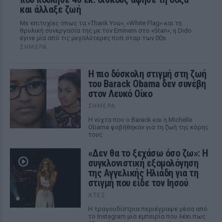
και άλλαξε ζωή
Με επιτυχίες όπως τα «Thank You», «White Flag» και τη
θρυλική συνεργασία της με τον Eminem στο «Stan», η Dido
έγινε μία από τις μεγαλύτερες ποπ σταρ των 00s
ΣΉΜΕΡΑ
Η πιο δύσκολη στιγμή στη ζωή
του Barack Obama δεν συνέβη
στον Λευκό Οίκο
ΣΉΜΕΡΑ
Η νύχτα που ο Barack και η Michelle
Obama φοβήθηκαν για τη ζωή της κόρης
τους
«Δεν θα το ξεχάσω όσο ζω»: Η
συγκλονιστική εξομολόγηση
της Αγγελικής Ηλιάδη για τη
στιγμή που είδε τον Ιησού
ΧΤΕΣ
Η τραγουδίστρια περιέγραψε μέσα από
το Instagram μια εμπειρία που λέει πως