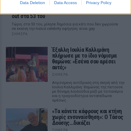
Data Deletion
Data Access
Privacy Policy
Ο αδελφός της Αντζελίνα Τζολί έκανε coming
out στα 53 του
Τώρα, στα 53 του, μίλησε δημόσια για κάτι που δεν χωρούσε
σε εκείνη την παλιά celebrity αφήγηση: είναι gay
ΣΉΜΕΡΑ
Έξαλλη Ιουλία Καλλιμάνη
πλήρωσε με το ίδιο νόμισμα
θαμώνα: «Εσένα σου αρέσει
αυτό;»
ΣΉΜΕΡΑ
Απρόσμενη αντίδραση στη σκηνή από την
Ιουλία Καλλιμάνη: θαμώνας της πετούσε
με δύναμη λουλούδια μαζί με τα πανέρια
και η τραγουδίστρια ανταπέδωσε
αμέσως.
«Τα κάνετε κάφρους και κτήνη
χωρίς ενσυναίσθηση»: Ο Τάσος
Δούσης...δικάζει
ΣΉΜΕΡΑ