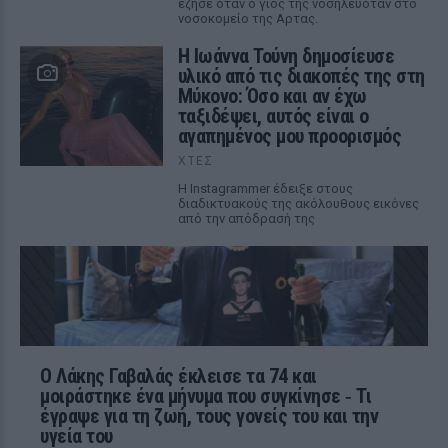
έζησε όταν ο γιος της νοσηλευόταν στο
νοσοκομείο της Αρτας.
Η Ιωάννα Τούνη δημοσίευσε
υλικό από τις διακοπές της στη
Μύκονο: Όσο και αν έχω
ταξιδέψει, αυτός είναι ο
αγαπημένος μου προορισμός
ΧΤΕΣ
Η Instagrammer έδειξε στους
διαδικτυακούς της ακόλουθους εικόνες
από την απόδρασή της
Ο Λάκης Γαβαλάς έκλεισε τα 74 και
μοιράστηκε ένα μήνυμα που συγκίνησε ‑ Τι
έγραψε για τη ζωή, τους γονείς του και την
υγεία του