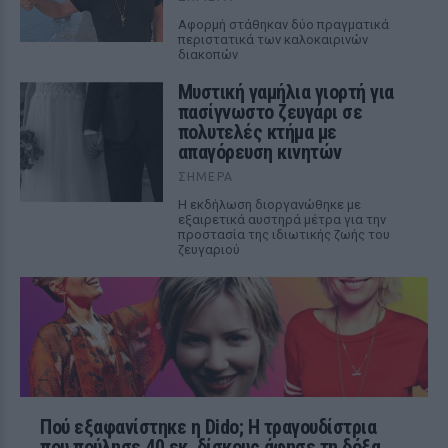
Αφορμή στάθηκαν δύο πραγματικά
περιστατικά των καλοκαιρινών
διακοπών
Μυστική γαμήλια γιορτή για
πασίγνωστο ζευγάρι σε
πολυτελές κτήμα με
απαγόρευση κινητών
ΣΉΜΕΡΑ
Η εκδήλωση διοργανώθηκε με
εξαιρετικά αυστηρά μέτρα για την
προστασία της ιδιωτικής ζωής του
ζευγαριού
Πού εξαφανίστηκε η Dido; Η τραγουδίστρια
που πούλησε 40 εκ. δίσκους άφησε τη δόξα