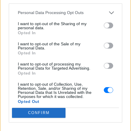
third parties.
ΣΉΜΕΡΑ
Personal Data Processing Opt Outs
Στα πλάνα που δημοσιεύει το Mykonos
live TV, οι επιβάτες φαίνονται να
I want to opt-out of the Sharing of my
διασκεδάζουν με ιδιαίτερα έντονο
personal data.
τρόπο, χοροπηδώντας, τραγουδώντας
και φωνάζοντας μέσα στο όχημα
Opted In
Η Μαρία Μενούνος φόρεσε
I want to opt-out of the Sale of my
Personal Data.
μπικίνι με τα χρώματα της
Opted In
ελληνικής σημαίας
ΣΉΜΕΡΑ
I want to opt-out of processing my
Personal Data for Targeted Advertising.
«Κάθε χρόνο η Ελλάδα μου χαρίζει κάτι
Opted In
που δεν ήξερα ότι μου έλειπε» σημειώνει
η Μαρία Μενούνος στο post της
I want to opt-out of Collection, Use,
Retention, Sale, and/or Sharing of my
Personal Data that Is Unrelated with the
Purposes for which it was collected.
Opted Out
CONFIRM