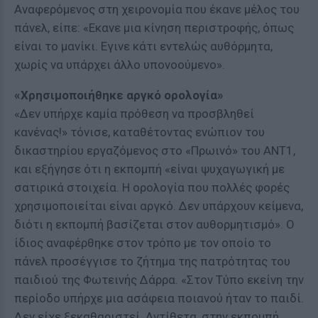
Αναφερόμενος στη χειρονομία που έκανε μέλος του
πάνελ, είπε: «Εκανε μια κίνηση περιστροφής, όπως
είναι το μανίκι. Εγινε κάτι εντελώς αυθόρμητα,
χωρίς να υπάρχει άλλο υπονοούμενο».
«Χρησιμοποιήθηκε αργκό ορολογία»
«Δεν υπήρχε καμία πρόθεση να προσβληθεί
κανένας!» τόνισε, καταθέτοντας ενώπιον του
δικαστηρίου εργαζόμενος στο «Πρωινό» του ANT1,
και εξήγησε ότι η εκπομπή «είναι ψυχαγωγική με
σατιρικά στοιχεία. Η ορολογία που πολλές φορές
χρησιμοποιείται είναι αργκό. Δεν υπάρχουν κείμενα,
διότι η εκπομπή βασίζεται στον αυθορμητισμό». Ο
ίδιος αναφέρθηκε στον τρόπο με τον οποίο το
πάνελ προσέγγισε το ζήτημα της πατρότητας του
παιδιού της Φωτεινής Δάρρα. «Στον Τύπο εκείνη την
περίοδο υπήρχε μια ασάφεια ποιανού ήταν το παιδί.
Δεν είχε ξεκαθαριστεί. Αντίθετα, στην εκπομπή