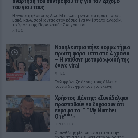
ανάρτηση του συντρόφου της για τον ερχομό
του γιου τους
Η γνωστή ηθοποιός Λίλα Μπακλέση έγινε για πρώτη φορά
μαμά, καλωσορίζοντας στον κόσμο ένα υγιέστατο αγοράκι
το βράδυ της Παρασκευής 7 Αυγούστου.
ΧΤΕΣ
Νοσηλεύτρια πήγε κομμωτήριο
πρώτη φορά μετά από 4 χρόνια
– Η απίθανη μεταμόρφωσή της
έγινε viral
ΧΤΕΣ
Ενώ φρόντιζε όλους τους άλλους...
κανείς δεν φρόντισε για εκείνη
Χρήστος Δάντης: «Συνάδελφοι
προσπαθούν να ξεχάσουν ότι
έγραψα το """"My Number
One""""»
ΠΡΟΧΤΈΣ
Ο συνθέτης μίλησε ανοιχτά για την
αχαριστία που βιώνει στον χώρο της