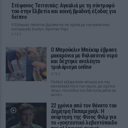
Στέφανος Τσιτσιπάς: Αγκαλιά με τη σύντροφό
του στην Ελβετία και κοινή βραδινή έξοδος για
δείπνο
Ο Έλληνας τενίστας βρίσκεται σε σχέση με την εικαστικό
καταγωγής Σικάγο, Κρίστεν Τομς
ΧΤΕΣ
Ο Μπρούκλιν Μπέκαμ έβρασε
μακαρόνια με θαλασσινό νερό
και δέχτηκε ανελέητο
τρολάρισμα online
ΧΤΕΣ
Πολλοί εξέφρασαν απορία για την
καταλληλότητα του νερού, με σχόλια
όπως «τα πόδια του δεν ήταν μέσα σε
αυτό;»
22 χρόνια από τον θάνατο του
Δημήτρη Παπαμιχαήλ: Η
ανάρτηση της Φίνος Φιλμ για
το «γοητευτικό λεβεντόπαιδο