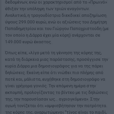
δεδομένων, ενώ οι χαρακτηρισμοί από το «Πρωινό»
έθιξαν την υπόληψη των τριών εναγόντων.
Αναλυτικά, η τραγουδίστρια διεκδικεί αποζημίωση
ύψους 299.000 ευρώ, ενώ οι αξιώσεις του Δημήτρη
Παπαδημητρίου και του Γιώργου Παπαχριστούδη (με
τον οποίο η Δάρρα έχει μία κόρη) ανέρχονται σε
149.000 ευρώ έκαστος.
Όπως είπε, «λίγο μετά τη γέννηση της κόρης της,
κατά τη διάρκεια μιας παράστασης, προσέγγισε την
κυρία Δάρρα μια δημοσιογράφος για να της πάρει
δηλώσεις. Εκείνη είπε ότι νιώθει πιο πλήρης από
ποτέ και, μάλιστα, ευχήθηκε στη δημοσιογράφο να
γίνει γρήγορα γονιός. Την επόμενη ημέρα στην
εκπομπή, προλογίζοντας το βίντεο με τις δηλώσεις
της, την παρουσίασαν ως… αγριογκόμενα». Στην
αγωή τονίζεται ότι «αμφισβήτησαν την πατρότητα
της κόρης της, αναρωτώμενοι “τίνος είναι το παιδί,