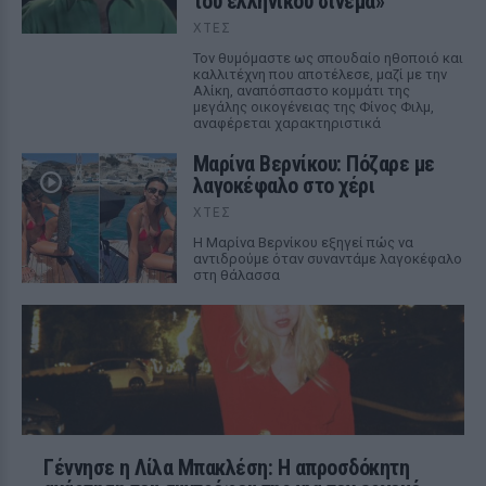
του ελληνικού σινεμά»
ΧΤΕΣ
Τον θυμόμαστε ως σπουδαίο ηθοποιό και
καλλιτέχνη που αποτέλεσε, μαζί με την
Αλίκη, αναπόσπαστο κομμάτι της
μεγάλης οικογένειας της Φίνος Φιλμ,
αναφέρεται χαρακτηριστικά
Μαρίνα Βερνίκου: Πόζαρε με
λαγοκέφαλο στο χέρι
ΧΤΕΣ
Η Μαρίνα Βερνίκου εξηγεί πώς να
αντιδρούμε όταν συναντάμε λαγοκέφαλο
στη θάλασσα
Γέννησε η Λίλα Μπακλέση: Η απροσδόκητη