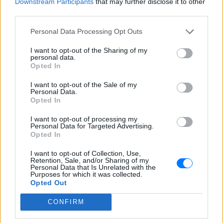
Downstream Participants
that may further disclose it to other
third parties.
Personal Data Processing Opt Outs
I want to opt-out of the Sharing of my
personal data.
Opted In
Ανάλαφρη κουβέντα
I want to opt-out of the Sale of my
Personal Data.
Σχολιάζοντας τους χαρακτηρισμούς στο πρόσωπο
Opted In
της τραγουδίστριας και τη λέξη «αγριογκόμενα», ο
I want to opt-out of processing my
ίδιος εξήγησε ότι «την επαινούσαν ως πολύ ωραία
Personal Data for Targeted Advertising.
Opted In
γυναίκα». Οπως είπε: «Στηρίχτηκαν σε κάποια
τηλεοπτική αργκό, γιατί απευθυνόμαστε σε νεανικό
I want to opt-out of Collection, Use,
Retention, Sale, and/or Sharing of my
κοινό. Το πάνελ απαρτίζεται από νέα άτομα.
Personal Data that Is Unrelated with the
Purposes for which it was collected.
Ουδέποτε έχει υπάρξει κάποιο παράπονο από
Opted Out
αυτούς που έχουν σχολιαστεί. Ο κόσμος
αντιλαμβάνεται ότι είμαστε μια εκπομπή που
CONFIRM
χρησιμοποιούμε το χιούμορ, γίνεται μια ανάλαφρη