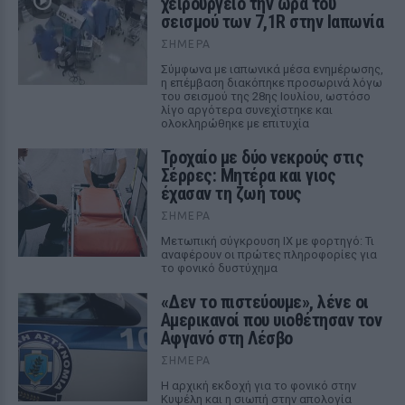
χειρουργείο την ώρα του
σεισμού των 7,1R στην Ιαπωνία
ΣΉΜΕΡΑ
Σύμφωνα με ιαπωνικά μέσα ενημέρωσης,
η επέμβαση διακόπηκε προσωρινά λόγω
του σεισμού της 28ης Ιουλίου, ωστόσο
λίγο αργότερα συνεχίστηκε και
ολοκληρώθηκε με επιτυχία
Τροχαίο με δύο νεκρούς στις
Σέρρες: Μητέρα και γιος
έχασαν τη ζωή τους
ΣΉΜΕΡΑ
Μετωπική σύγκρουση ΙΧ με φορτηγό: Τι
αναφέρουν οι πρώτες πληροφορίες για
το φονικό δυστύχημα
«Δεν το πιστεύουμε», λένε οι
Αμερικανοί που υιοθέτησαν τον
Αφγανό στη Λέσβο
ΣΉΜΕΡΑ
Η αρχική εκδοχή για το φονικό στην
Κυψέλη και η σιωπή στην απολογία