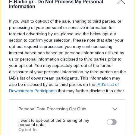
Πουέρτο Ρίκο: Διανομή νερού
E-Radio.gr -
Do Not Process My Personal
Information
με δελτίο εν μέσω
παρατεταμένης ξηρασίας
If you wish to opt-out of the sale, sharing to third parties, or
ΣΉΜΕΡΑ
processing of your personal or sensitive information for
Πώς διαχειρίζεται το Πουέρτο Ρίκο την
targeted advertising by us, please use the below opt-out
κρίση νερού και πώς επηρεάζεται η
καθημερινή ζωή των κατοίκων
section to confirm your selection. Please note that after your
opt-out request is processed you may continue seeing
Σαρωτικοί έλεγχοι στις
interest-based ads based on personal information utilized by
παραλίες με drones – Ποιες
us or personal information disclosed to third parties prior to
περιοχές είχαν τις
your opt-out. You may separately opt-out of the further
περισσότερες παραβάσεις
disclosure of your personal information by third parties on the
ΣΉΜΕΡΑ
IAB’s list of downstream participants. This information may
Οι έλεγχοι στις παραλίες συνεχίζονται με
also be disclosed by us to third parties on the
IAB’s List of
drones, ψηφιακά εργαλεία και
Downstream Participants
that may further disclose it to other
καταγγελίες πολιτών, καθώς οι
third parties.
Κτηματικές Υπηρεσίες εντείνουν τις
αυτοψίες σε όλη τη χώρα
Personal Data Processing Opt Outs
Φωτιά στο Ρέθυμνο: Οι
τέσσερις «ήρωες της
I want to opt-out of the Sharing of my
θάλασσας» που με τα σκάφη
personal data.
Opted In
τους έσωσαν πάνω από 100