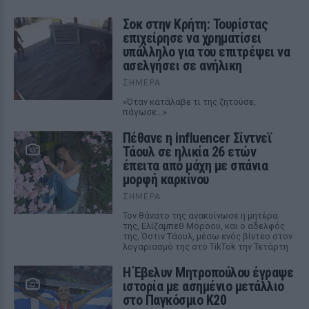
Σοκ στην Κρήτη: Τουρίστας
επιχείρησε να χρηματίσει
υπάλληλο για του επιτρέψει να
ασελγήσει σε ανήλικη
ΣΉΜΕΡΑ
«Όταν κατάλαβε τι της ζητούσε,
πάγωσε...»
Πέθανε η influencer Σίντνεϊ
Τάουλ σε ηλικία 26 ετών
έπειτα από μάχη με σπάνια
μορφή καρκίνου
ΣΉΜΕΡΑ
Τον θάνατο της ανακοίνωσε η μητέρα
της, Ελίζαμπεθ Μόροου, και ο αδελφός
της, Όστιν Τάουλ, μέσω ενός βίντεο στον
λογαριασμό της στο TikTok την Τετάρτη
Η Έβελυν Μητροπούλου έγραψε
ιστορία με ασημένιο μετάλλιο
στο Παγκόσμιο Κ20