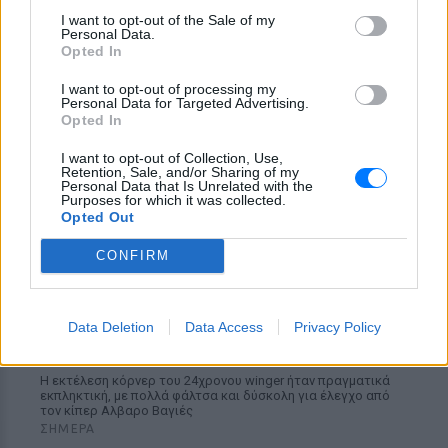
ανθρώπους
I want to opt-out of the Sale of my
Personal Data.
ΣΉΜΕΡΑ
Opted In
Καθοριστική ήταν η συμβολή τεσσάρων
ιδιωτών στη μεγάλη επιχείρηση
I want to opt-out of processing my
απομάκρυνσης πολιτών και επισκεπτών
Personal Data for Targeted Advertising.
από τον Αγιο Παύλο και την Πρέβελη, την
Opted In
ώρα που η πυρκαγιά απειλούσε τις δύο
περιοχές
I want to opt-out of Collection, Use,
Retention, Sale, and/or Sharing of my
Personal Data that Is Unrelated with the
Purposes for which it was collected.
Opted Out
CONFIRM
Το φοβερό βίντεο της Αρσεναλ από την νέα
Data Deletion
Data Access
Privacy Policy
εντυπωσιακή ασίστ του Χρήστου Τζόλη, δείτε
βίντεο
Η εκτέλεση κόρνερ του 24χρονου winger ήταν πραγματικά
εκπληκτική, με πολλά φάλτσα και δύσκολη για έλεγχο από
τον κίπερ Αλβαρο Βαγιές
ΣΉΜΕΡΑ