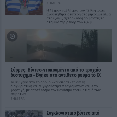
ΣΉΜΕΡΑ
Η 18χρονη αθλήτρια του ΓΣ Κηφισιάς
αναδείχθηκε δεύτερη στο μήκος με άλμα
στα 6,44μ., σχεδόν ισοφαρίζοντας το
ατομικό της ρεκόρ των 6,45μ.
Σέρρες: Βίντεο‑ντοκουμέντο από το τροχαίο
δυστύχημα ‑ Βγήκε στο αντίθετο ρεύμα το ΙΧ
Το ΙΧ βγήκε από το δρόμο, «καβάλησε» τη διπλή
διαχωριστική και συγκρούστηκε πλαγιομετωπικά με το
φορτηγό, με αποτέλεσμα τον θανάσιμο τραυματισμό των
επιβατών
ΣΉΜΕΡΑ
Συγκλονιστικό βίντεο από