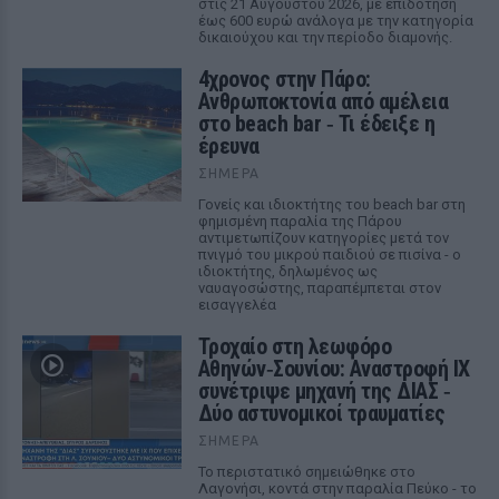
στις 21 Αυγούστου 2026, με επιδότηση
έως 600 ευρώ ανάλογα με την κατηγορία
δικαιούχου και την περίοδο διαμονής.
4χρονος στην Πάρο:
Ανθρωποκτονία από αμέλεια
στο beach bar ‑ Τι έδειξε η
έρευνα
ΣΉΜΕΡΑ
Γονείς και ιδιοκτήτης του beach bar στη
φημισμένη παραλία της Πάρου
αντιμετωπίζουν κατηγορίες μετά τον
πνιγμό του μικρού παιδιού σε πισίνα - ο
ιδιοκτήτης, δηλωμένος ως
ναυαγοσώστης, παραπέμπεται στον
εισαγγελέα
Τροχαίο στη λεωφόρο
Αθηνών‑Σουνίου: Αναστροφή ΙΧ
συνέτριψε μηχανή της ΔΙΑΣ ‑
Δύο αστυνομικοί τραυματίες
ΣΉΜΕΡΑ
Το περιστατικό σημειώθηκε στο
Λαγονήσι, κοντά στην παραλία Πεύκο - το