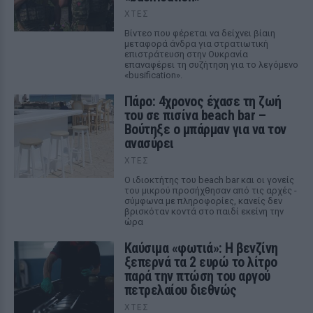
ΧΤΕΣ
Βίντεο που φέρεται να δείχνει βίαιη
μεταφορά άνδρα για στρατιωτική
επιστράτευση στην Ουκρανία
επαναφέρει τη συζήτηση για το λεγόμενο
«busification».
Πάρο: 4χρονος έχασε τη ζωή
του σε πισίνα beach bar –
Βούτηξε ο μπάρμαν για να τον
ανασύρει
ΧΤΕΣ
Ο ιδιοκτήτης του beach bar και οι γονείς
του μικρού προσήχθησαν από τις αρχές -
σύμφωνα με πληροφορίες, κανείς δεν
βρισκόταν κοντά στο παιδί εκείνη την
ώρα
Καύσιμα «φωτιά»: Η βενζίνη
ξεπερνά τα 2 ευρώ το λίτρο
παρά την πτώση του αργού
πετρελαίου διεθνώς
ΧΤΕΣ