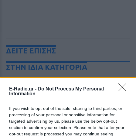
ΔΕΙΤΕ ΕΠΙΣΗΣ
ΣΤΗΝ ΙΔΙΑ ΚΑΤΗΓΟΡΙΑ
Χούθι χτύπησαν Aramco, Ιράν
σκληραίνει τους όρους για τα
E-Radio.gr -
Do Not Process My Personal
Στενά του Ορμούζ
Information
ΣΉΜΕΡΑ
If you wish to opt-out of the sale, sharing to third parties, or
Πυρκαγιά στο διυλιστήριο της Τζαζάν
μετά από επίθεση drone - Η Τεχεράνη
processing of your personal or sensitive information for
απαιτεί αποχώρηση αμερικανικών
targeted advertising by us, please use the below opt-out
δυνάμεων, άρση κυρώσεων και
αποζημιώσεις πριν ανοίξει η κρίσιμη
section to confirm your selection. Please note that after your
θαλάσσια δίοδος
opt-out request is processed you may continue seeing