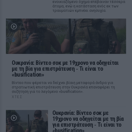
ενοικιαζόμενο όχημα επέβαιναν τέσσερα
άτομα, ενώ η κατάσταση ενός εκ των
τραυματιών εμπνέει ανησυχία.
Ουκρανία: Βίντεο σοκ με 19χρονο να οδηγείται
με τη βία για επιστράτευση ‑ Τι είναι το
«busification»
Βίντεο που φέρεται να δείχνει βίαιη μεταφορά άνδρα για
στρατιωτική επιστράτευση στην Ουκρανία επαναφέρει τη
συζήτηση για το λεγόμενο «busification».
ΧΤΕΣ
Ουκρανία: Βίντεο σοκ με
19χρονο να οδηγείται με τη βία
για επιστράτευση ‑ Τι είναι το
«busification»