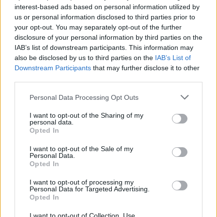
interest-based ads based on personal information utilized by
Ελικόπτερο προσγειώθηκε στο
us or personal information disclosed to third parties prior to
Σαρακήνικο για να κάνουν
your opt-out. You may separately opt-out of the further
μπάνιο οι επιβάτες του
disclosure of your personal information by third parties on the
ΣΉΜΕΡΑ
IAB’s list of downstream participants. This information may
Ο επιχειρηματίας από τη Μήλο που
also be disclosed by us to third parties on the
IAB’s List of
κατέγραψε το περιστατικό μίλησε στον
Downstream Participants
that may further disclose it to other
ΣΚΑΪ και περιέγραψε τι είδε στην
third parties.
παραλία
Νέα λεωφόρος στον Βοτανικό:
Personal Data Processing Opt Outs
Πόσες λωρίδες θα έχει και
πότε παραδίδεται
I want to opt-out of the Sharing of my
personal data.
ΣΉΜΕΡΑ
Opted In
Η Λεωφόρος Προφήτη Δανιήλ, που
κατασκευάζεται στο πλαίσιο της Διπλής
I want to opt-out of the Sale of my
Personal Data.
Ανάπλασης, αποτελεί μέρος ενός νέου
οδικού δικτύου 8 χιλιομέτρων και
Opted In
συνδέεται άμεσα με το νέο γήπεδο του
Παναθηναϊκού.
I want to opt-out of processing my
Personal Data for Targeted Advertising.
Opted In
I want to opt-out of Collection, Use,