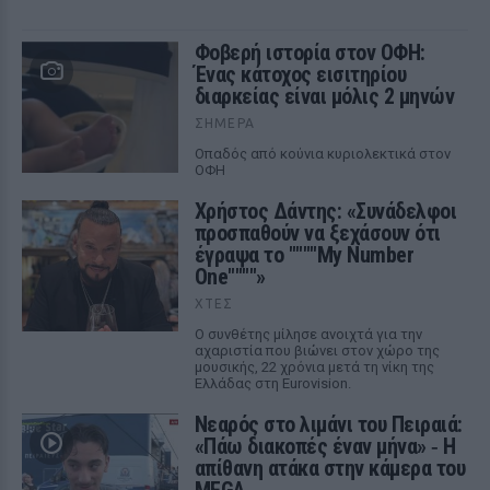
Φοβερή ιστορία στον ΟΦΗ:
Ένας κάτοχος εισιτηρίου
διαρκείας είναι μόλις 2 μηνών
ΣΉΜΕΡΑ
Οπαδός από κούνια κυριολεκτικά στον
ΟΦΗ
Χρήστος Δάντης: «Συνάδελφοι
προσπαθούν να ξεχάσουν ότι
έγραψα το """"My Number
One""""»
ΧΤΕΣ
Ο συνθέτης μίλησε ανοιχτά για την
αχαριστία που βιώνει στον χώρο της
μουσικής, 22 χρόνια μετά τη νίκη της
Ελλάδας στη Eurovision.
Νεαρός στο λιμάνι του Πειραιά:
«Πάω διακοπές έναν μήνα» ‑ Η
απίθανη ατάκα στην κάμερα του