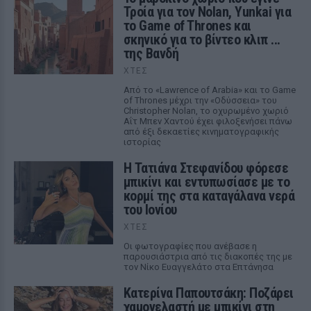
Τροία για τον Nolan, Yunkai για
το Game of Thrones και
σκηνικό για το βίντεο κλιπ ...
της Βανδή
ΧΤΕΣ
Από το «Lawrence of Arabia» και το Game
of Thrones μέχρι την «Οδύσσεια» του
Christopher Nolan, το οχυρωμένο χωριό
Αΐτ Μπεν Χαντού έχει φιλοξενήσει πάνω
από έξι δεκαετίες κινηματογραφικής
ιστορίας
Η Τατιάνα Στεφανίδου φόρεσε
μπικίνι και εντυπωσίασε με το
κορμί της στα καταγάλανα νερά
του Ιονίου
ΧΤΕΣ
Οι φωτογραφίες που ανέβασε η
παρουσιάστρια από τις διακοπές της με
τον Νίκο Ευαγγελάτο στα Επτάνησα
Κατερίνα Παπουτσάκη: Ποζάρει
χαμογελαστή με μπικίνι στη