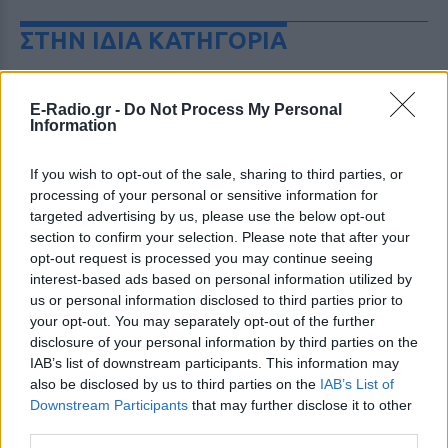
ΣΤΗΝ ΙΔΙΑ ΚΑΤΗΓΟΡΙΑ
Διακοπές στη Μύκονο για τη
Βάλια Χατζηθεοδώρου ‑ οι
E-Radio.gr -
Do Not Process My Personal
φωτογραφίες με μαγιό στην
Information
παραλία
ΣΉΜΕΡΑ
If you wish to opt-out of the sale, sharing to third parties, or
processing of your personal or sensitive information for
Μέσα από ανάρτηση στο Instagram
μοιράστηκε στιγμές από τις
targeted advertising by us, please use the below opt-out
καλοκαιρινές της διακοπές στο νησί των
section to confirm your selection. Please note that after your
ανέμων
opt-out request is processed you may continue seeing
H Ιωάννα Σιαμπάνη ανέβασε
interest-based ads based on personal information utilized by
φωτογραφίες με τους γιους
us or personal information disclosed to third parties prior to
της – Η στιγμή του θηλασμού
your opt-out. You may separately opt-out of the further
και οι μέρες χωρίς πρόγραμμα
disclosure of your personal information by third parties on the
IAB’s list of downstream participants. This information may
ΣΉΜΕΡΑ
also be disclosed by us to third parties on the
IAB’s List of
Η πρώην παίκτρια του «My Style Rocks»
Downstream Participants
that may further disclose it to other
και ο Τζίμης Σταθοκωστόπουλος
απέκτησαν πρόσφατα το δεύτερο παιδί
third parties.
τους