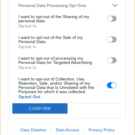
Personal Data Processing Opt Outs
Στέφανος Τσιτσιπάς: Αγκαλιά
με τη σύντροφό του στην
I want to opt-out of the Sharing of my
Ελβετία και κοινή βραδινή
personal data.
έξοδος για δείπνο
Opted In
ΣΉΜΕΡΑ
I want to opt-out of the Sale of my
Personal Data.
Ο Έλληνας τενίστας βρίσκεται σε σχέση
Opted In
με την εικαστικό καταγωγής Σικάγο,
Κρίστεν Τομς
I want to opt-out of processing my
Personal Data for Targeted Advertising.
Opted In
I want to opt-out of Collection, Use,
Retention, Sale, and/or Sharing of my
Personal Data that Is Unrelated with the
Purposes for which it was collected.
Opted Out
Ο Μπρούκλιν Μπέκαμ έβρασε μακαρόνια με
CONFIRM
θαλασσινό νερό και δέχτηκε ανελέητο
τρολάρισμα online
Πολλοί εξέφρασαν απορία για την καταλληλότητα του
νερού, με σχόλια όπως «τα πόδια του δεν ήταν μέσα σε
Data Deletion
Data Access
Privacy Policy
αυτό;»