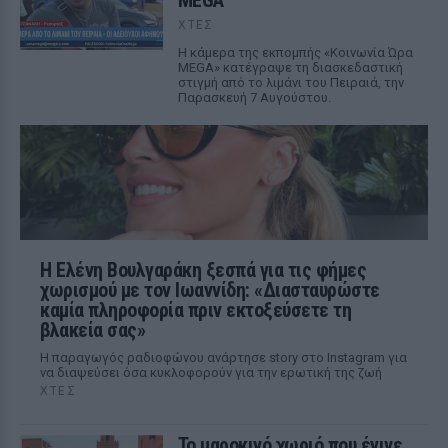
MEGA
ΧΤΕΣ
Η κάμερα της εκπομπής «Κοινωνία Ώρα
MEGA» κατέγραψε τη διασκεδαστική
στιγμή από το λιμάνι του Πειραιά, την
Παρασκευή 7 Αυγούστου.
Η Ελένη Βουλγαράκη ξεσπά για τις φήμες
χωρισμού με τον Ιωαννίδη: «Διασταυρώστε
καμία πληροφορία πριν εκτοξεύσετε τη
βλακεία σας»
Η παραγωγός ραδιοφώνου ανάρτησε story στο Instagram για
να διαψεύσει όσα κυκλοφορούν για την ερωτική της ζωή
ΧΤΕΣ
Το μαροκινό χωριό που έγινε