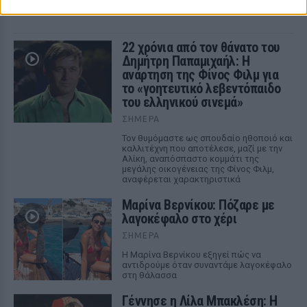
ΣΉΜΕΡΑ
22 χρόνια από τον θάνατο του
Δημήτρη Παπαμιχαήλ: Η
ανάρτηση της Φίνος Φιλμ για
το «γοητευτικό λεβεντόπαιδο
του ελληνικού σινεμά»
ΣΉΜΕΡΑ
Τον θυμόμαστε ως σπουδαίο ηθοποιό και
καλλιτέχνη που αποτέλεσε, μαζί με την
Αλίκη, αναπόσπαστο κομμάτι της
μεγάλης οικογένειας της Φίνος Φιλμ,
αναφέρεται χαρακτηριστικά
Μαρίνα Βερνίκου: Πόζαρε με
λαγοκέφαλο στο χέρι
ΣΉΜΕΡΑ
Η Μαρίνα Βερνίκου εξηγεί πώς να
αντιδρούμε όταν συναντάμε λαγοκέφαλο
στη θάλασσα
Γέννησε η Λίλα Μπακλέση: Η