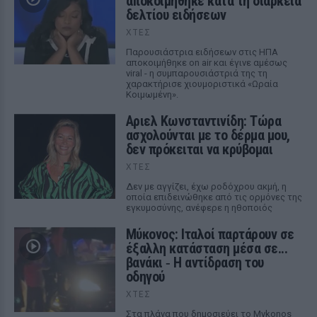
αποκοιμήθηκε κατά τη διάρκεια
δελτίου ειδήσεων
ΧΤΕΣ
Παρουσιάστρια ειδήσεων στις ΗΠΑ
αποκοιμήθηκε on air και έγινε αμέσως
viral - η συμπαρουσιάστριά της τη
χαρακτήρισε χιουμοριστικά «Ωραία
Κοιμωμένη».
Αριελ Κωνσταντινίδη: Τώρα
ασχολούνται με το δέρμα μου,
δεν πρόκειται να κρύβομαι
ΧΤΕΣ
Δεν με αγγίζει, έχω ροδόχρου ακμή, η
οποία επιδεινώθηκε από τις ορμόνες της
εγκυμοσύνης, ανέφερε η ηθοποιός
Μύκονος: Ιταλοί παρτάρουν σε
έξαλλη κατάσταση μέσα σε...
βανάκι ‑ Η αντίδραση του
οδηγού
ΧΤΕΣ
Στα πλάνα που δημοσιεύει το Mykonos