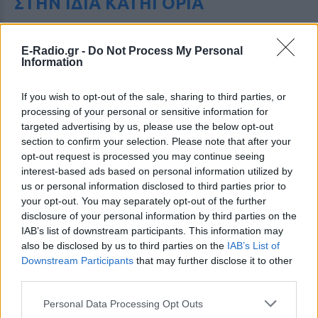
ΣΤΗΝ ΙΔΙΑ ΚΑΤΗΓΟΡΙΑ
Χρήστος Δάντης: «Συνάδελφοι
προσπαθούν να ξεχάσουν ότι
E-Radio.gr -
Do Not Process My Personal
έγραψα το """"My Number
Information
One""""»
ΧΤΕΣ
If you wish to opt-out of the sale, sharing to third parties, or
processing of your personal or sensitive information for
Ο συνθέτης μίλησε ανοιχτά για την
αχαριστία που βιώνει στον χώρο της
targeted advertising by us, please use the below opt-out
μουσικής, 22 χρόνια μετά τη νίκη της
section to confirm your selection. Please note that after your
Ελλάδας στη Eurovision.
opt-out request is processed you may continue seeing
Νεαρός στο λιμάνι του Πειραιά:
interest-based ads based on personal information utilized by
«Πάω διακοπές έναν μήνα» ‑ Η
us or personal information disclosed to third parties prior to
απίθανη ατάκα στην κάμερα του
your opt-out. You may separately opt-out of the further
MEGA
disclosure of your personal information by third parties on the
IAB’s list of downstream participants. This information may
ΧΤΕΣ
also be disclosed by us to third parties on the
IAB’s List of
Η κάμερα της εκπομπής «Κοινωνία Ώρα
Downstream Participants
that may further disclose it to other
MEGA» κατέγραψε τη διασκεδαστική
στιγμή από το λιμάνι του Πειραιά, την
third parties.
Παρασκευή 7 Αυγούστου.
Personal Data Processing Opt Outs
Η Ελένη Βουλγαράκη ξεσπά για