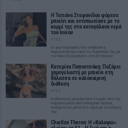
Η Τατιάνα Στεφανίδου φόρεσε
μπικίνι και εντυπωσίασε με το
κορμί της στα καταγάλανα νερά
του Ιονίου
ΧΤΕΣ
Οι φωτογραφίες που ανέβασε η
παρουσιάστρια από τις διακοπές της με
τον Νίκο Ευαγγελάτο στα Επτάνησα
Κατερίνα Παπουτσάκη: Ποζάρει
χαμογελαστή με μπικίνι στη
θάλασσα σε καλοκαιρινή
διάθεση
ΧΤΕΣ
Η ηθοποιός μοιράστηκε στιγμές από την
παραλία μέσα από Instagram stories,
ποζάροντας μέσα στο νερό με τα αγόρια
της
Charlize Theron: Η «Καλυψώ»