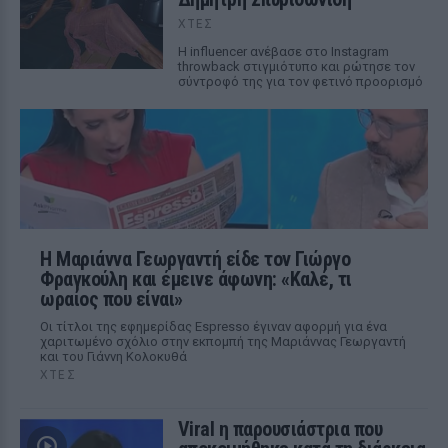
ΧΤΕΣ
Η influencer ανέβασε στο Instagram
throwback στιγμιότυπο και ρώτησε τον
σύντροφό της για τον φετινό προορισμό
Η Μαριάννα Γεωργαντή είδε τον Γιώργο
Φραγκούλη και έμεινε άφωνη: «Καλέ, τι
ωραίος που είναι»
Οι τίτλοι της εφημερίδας Espresso έγιναν αφορμή για ένα
χαριτωμένο σχόλιο στην εκπομπή της Μαριάννας Γεωργαντή
και του Γιάννη Κολοκυθά
ΧΤΕΣ
Viral η παρουσιάστρια που