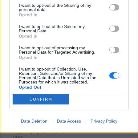
τις φήμες χωρισμού με τον
I want to opt-out of the Sharing of my
Ιωαννίδη: «Διασταυρώστε
personal data.
καμία πληροφορία πριν
Opted In
εκτοξεύσετε τη βλακεία σας»
I want to opt-out of the Sale of my
ΧΤΕΣ
Personal Data.
Opted In
Η παραγωγός ραδιοφώνου ανάρτησε
story στο Instagram για να διαψεύσει όσα
κυκλοφορούν για την ερωτική της ζωή
I want to opt-out of processing my
Personal Data for Targeted Advertising.
Opted In
I want to opt-out of Collection, Use,
Retention, Sale, and/or Sharing of my
Personal Data that Is Unrelated with the
Purposes for which it was collected.
Opted Out
Το μαροκινό χωριό που έγινε Τροία για τον
CONFIRM
Nolan, Yunkai για το Game of Thrones και
σκηνικό για το βίντεο κλιπ ... της Βανδή
Από το «Lawrence of Arabia» και το Game of Thrones μέχρι
Data Deletion
Data Access
Privacy Policy
την «Οδύσσεια» του Christopher Nolan, το οχυρωμένο χωριό
Αΐτ Μπεν Χαντού έχει φιλοξενήσει πάνω από έξι δεκαετίες
κινηματογραφικής ιστορίας
ΧΤΕΣ