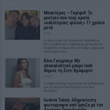
Μπαντέρας – Γκρίφιθ: Το
μυστικό που τους κρατά
«καλύτερους φίλους» 11 χρόνια
μετά
ΧΤΕΣ
Οι δύο σταρ του Χόλιγουντ απέδειξαν
ότι η αγάπη και ο σεβασμός μπορούν να
διαρκέσουν πέρα από τον γάμο, χάρη και
στην κόρη τους.
Κάια Γκέρμπερ: Με
αποκαλυπτικό μαύρο look
θύμισε τη Σίντι Κρόφορντ
ΧΤΕΣ
Η 24χρονη πρωτοστάτησε σε εκδήλωση
για τη σειρά «The Shards» στο Λος
Αντζελες
Ιωάννα Τούνη: Αδημοσίευτη
φωτογραφία από Ίμπιζα με τον
Δημήτρη Σπυριδωνίδη