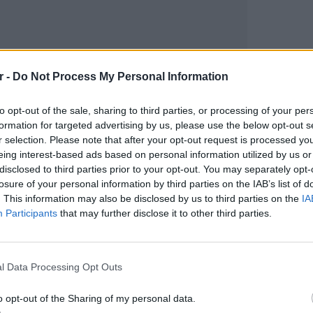
r -
Do Not Process My Personal Information
to opt-out of the sale, sharing to third parties, or processing of your per
gr στο
Google News
και μάθετε πρώτοι
τα
formation for targeted advertising by us, please use the below opt-out s
r selection. Please note that after your opt-out request is processed y
eing interest-based ads based on personal information utilized by us or
 μπείτε στην
ροή ειδήσεων
του E-Daily.gr
disclosed to third parties prior to your opt-out. You may separately opt-
losure of your personal information by third parties on the IAB’s list of
r και στο Instagram
. This information may also be disclosed by us to third parties on the
IA
Participants
that may further disclose it to other third parties.
ΔΙΑΦΗΜΙΣΗ
LIFESTY
Οι συν
l Data Processing Opt Outs
εισιτήρ
τις τιμ
o opt-out of the Sharing of my personal data.