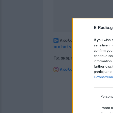
E-Radio.g
If you wish 
Ακολουθήστε το E-Radio.
sensitive in
πιο hot νέα
.
confirm you
continue se
Για ακόμη περισσότερα
νέα
,
information 
further disc
Ακολουθήστε το E-Radio.g
participants
Downstream 
Persona
I want t