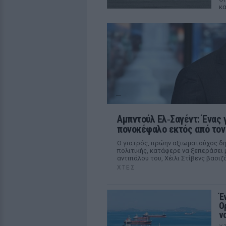
κ
Αμπντούλ Ελ‑Σαγέντ: Ένας 
πονοκέφαλο εκτός από τον
Ο γιατρός, πρώην αξιωματούχος δημ
πολιτικής, κατάφερε να ξεπεράσει 
αντιπάλου του, Χέιλι Στίβενς βασ
ΧΤΕΣ
Έ
Ο
ν