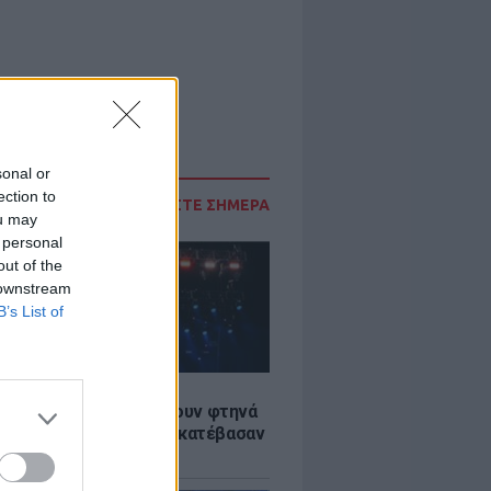
sonal or
ection to
ΔΙΑΒΑΣΤΕ ΣΗΜΕΡΑ
ou may
 personal
out of the
 downstream
B’s List of
LE
αυλίες επιτέλους βγάζουν φτηνά
ια - Ποιοι καλλιτέχνες κατέβασαν
ές