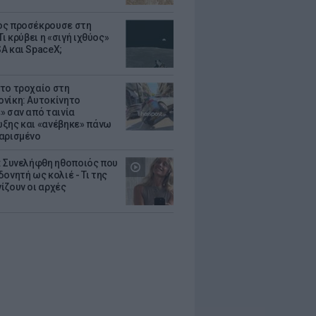
ς προσέκρουσε στη
Τι κρύβει η «σιγή ιχθύος»
A και SpaceX;
το τροχαίο στη
νίκη: Αυτοκίνητο
» σαν από ταινία
ξης και «ανέβηκε» πάνω
αρισμένο
: Συνελήφθη ηθοποιός που
oνητή ως κολιέ - Τι της
ίζουν οι αρχές