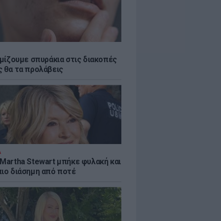
εμίζουμε σπυράκια στις διακοπές
ς θα τα προλάβεις
Α
 Martha Stewart μπήκε φυλακή και
πιο διάσημη από ποτέ