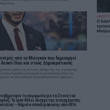
αθήκοντος
LIFESTY
Ο διάσ
εμπνεύ
Μπήλιο
γιατρός από το Μίσιγκαν που δημιουργεί
 Λευκό Οίκο και στους Δημοκρατικούς
όσιας υγείας και έντονος επικριτής της ισραηλινής
μία πρωτοφανή οικονομική κινητοποίηση υπέρ της
ιζόμενος σε ένα καθαρά αντικαθεστωτικό αφήγημα
να βήμα πριν τη συμφωνία για τα Στενά του
ρμούζ: Το Ιράν θέλει έλεγχο της εισερχόμενης
αυτιλίας – Βήματα αποκλιμάκωσης από ΗΠΑ