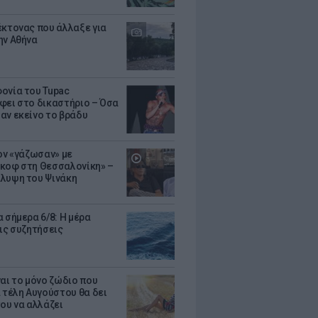
έκτονας που άλλαξε για
ην Αθήνα
ονία του Tupac
φει στο δικαστήριο – Όσα
αν εκείνο το βράδυ
Τον «γάζωσαν» με
κοφ στη Θεσσαλονίκη» –
λυψη του Ψινάκη
 σήμερα 6/8: Η μέρα
τις συζητήσεις
ναι το μόνο ζώδιο που
α τέλη Αυγούστου θα δει
του να αλλάζει