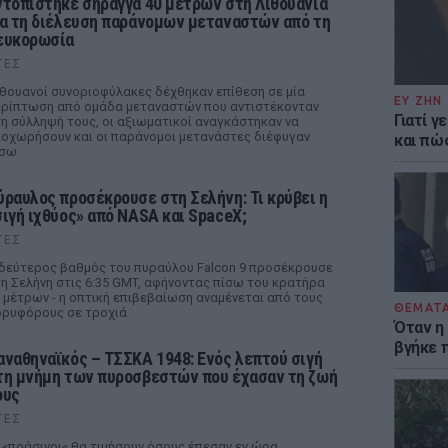
ντοπίστηκε σήραγγα 40 μέτρων στη Λιθουανία
ια τη διέλευση παράνομων μεταναστών από τη
ευκορωσία
ΤΕΣ
θουανοί συνοριοφύλακες δέχθηκαν επίθεση σε μία
ΕΥ ΖΗΝ
ρίπτωση από ομάδα μεταναστών που αντιστέκονταν
Γιατί γ
η σύλληψή τους, οι αξιωματικοί αναγκάστηκαν να
οχωρήσουν και οι παράνομοι μετανάστες διέφυγαν
και πώ
ίσω
ύραυλος προσέκρουσε στη Σελήνη: Τι κρύβει η
σιγή ιχθύος» από NASA και SpaceX;
ΤΕΣ
δεύτερος βαθμός του πυραύλου Falcon 9 προσέκρουσε
η Σελήνη στις 6:35 GMT, αφήνοντας πίσω του κρατήρα
 μέτρων - η οπτική επιβεβαίωση αναμένεται από τους
ΘΕΜΑΤ
ρυφόρους σε τροχιά
Όταν η
βγήκε 
αναθηναϊκός – ΤΣΣΚΑ 1948: Ενός λεπτού σιγή
τη μνήμη των πυροσβεστών που έχασαν τη ζωή
ους
ΤΕΣ
 «πράσινοι« θα τιμήσουν όσους έπεσαν εν ώρα