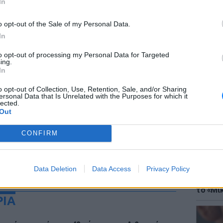
In
o opt-out of the Sale of my Personal Data.
In
to opt-out of processing my Personal Data for Targeted
ing.
ΘΕΜΑΤ
In
Έφτιαξ
μουσική
o opt-out of Collection, Use, Retention, Sale, and/or Sharing
ersonal Data that Is Unrelated with the Purposes for which it
lected.
Out
CONFIRM
Data Deletion
Data Access
Privacy Policy
ΘΕΜΑΤ
Explain
το «Μικ
ΡΙΑ