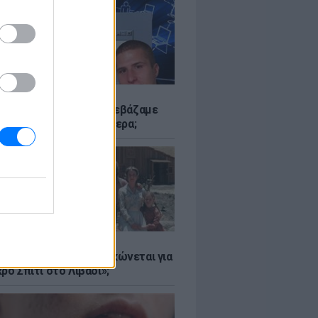
Α
αν το Napster που κατεβάζαμε
 - Πού βρίσκονται σήμερα;
Α
er: Γιατί η Αμερική τσακώνεται για
ρό Σπίτι στο Λιβάδι»;