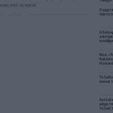
Things»
υγες από τα νησιά.
Ο αρχιτ
πάντα τ
ΔΙΑΦΗΜΙΣΗ
Η δολοφ
επιστρέ
συνέβησ
Νίνο: «
Καλάσνι
Η αποκά
Τα ζώδια
ευνοεί 
Αυτό εί
μέχρι τ
τη ζωή 