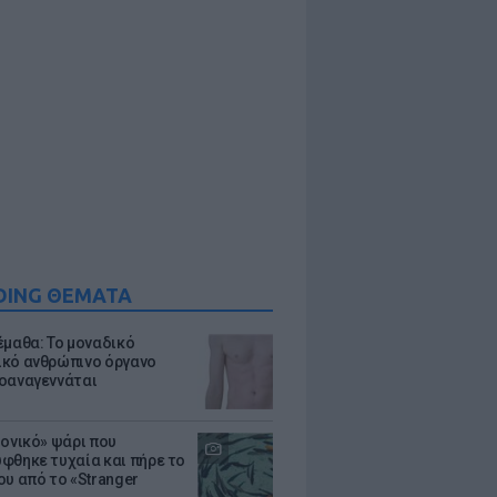
DING ΘΕΜΑΤΑ
έμαθα: Το μοναδικό
κό ανθρώπινο όργανο
οαναγεννάται
μονικό» ψάρι που
φθηκε τυχαία και πήρε το
ου από το «Stranger