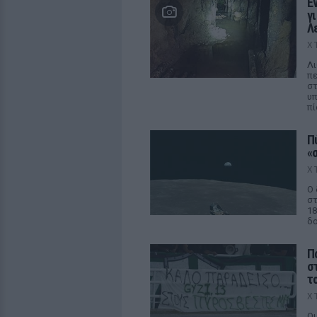
Ε
γ
Λ
Χ
Λι
πε
στ
υπ
π
Π
«
Χ
Ο 
στ
18
δο
Π
σ
τ
Χ
Οι