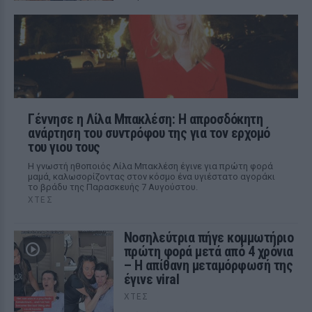
Γέννησε η Λίλα Μπακλέση: Η απροσδόκητη
ανάρτηση του συντρόφου της για τον ερχομό
του γιου τους
Η γνωστή ηθοποιός Λίλα Μπακλέση έγινε για πρώτη φορά
μαμά, καλωσορίζοντας στον κόσμο ένα υγιέστατο αγοράκι
το βράδυ της Παρασκευής 7 Αυγούστου.
ΧΤΕΣ
Νοσηλεύτρια πήγε κομμωτήριο
πρώτη φορά μετά από 4 χρόνια
– Η απίθανη μεταμόρφωσή της
έγινε viral
ΧΤΕΣ