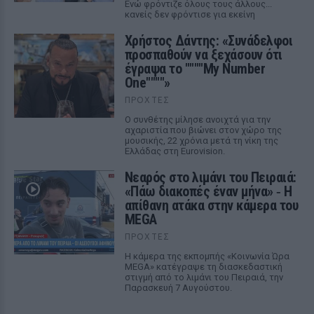
Ενώ φρόντιζε όλους τους άλλους...
κανείς δεν φρόντισε για εκείνη
Χρήστος Δάντης: «Συνάδελφοι
προσπαθούν να ξεχάσουν ότι
έγραψα το """"My Number
One""""»
ΠΡΟΧΤΈΣ
Ο συνθέτης μίλησε ανοιχτά για την
αχαριστία που βιώνει στον χώρο της
μουσικής, 22 χρόνια μετά τη νίκη της
Ελλάδας στη Eurovision.
Νεαρός στο λιμάνι του Πειραιά:
«Πάω διακοπές έναν μήνα» ‑ Η
απίθανη ατάκα στην κάμερα του
MEGA
ΠΡΟΧΤΈΣ
Η κάμερα της εκπομπής «Κοινωνία Ώρα
MEGA» κατέγραψε τη διασκεδαστική
στιγμή από το λιμάνι του Πειραιά, την
Παρασκευή 7 Αυγούστου.