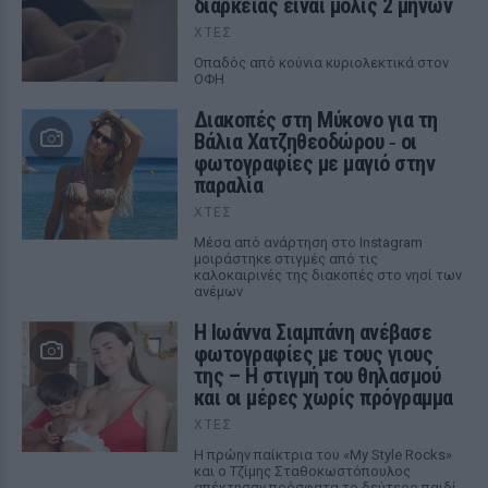
διαρκείας είναι μόλις 2 μηνών
ΧΤΕΣ
Οπαδός από κούνια κυριολεκτικά στον
ΟΦΗ
Διακοπές στη Μύκονο για τη
Βάλια Χατζηθεοδώρου ‑ οι
φωτογραφίες με μαγιό στην
παραλία
ΧΤΕΣ
Μέσα από ανάρτηση στο Instagram
μοιράστηκε στιγμές από τις
καλοκαιρινές της διακοπές στο νησί των
ανέμων
H Ιωάννα Σιαμπάνη ανέβασε
φωτογραφίες με τους γιους
της – Η στιγμή του θηλασμού
και οι μέρες χωρίς πρόγραμμα
ΧΤΕΣ
Η πρώην παίκτρια του «My Style Rocks»
και ο Τζίμης Σταθοκωστόπουλος
απέκτησαν πρόσφατα το δεύτερο παιδί