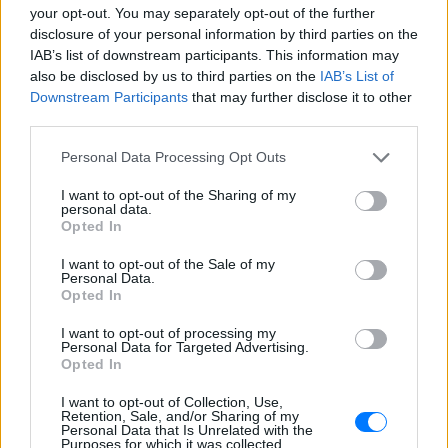
your opt-out. You may separately opt-out of the further
disclosure of your personal information by third parties on the
Βάλια Χατζηθεοδώρου: Μπικίνι
IAB’s list of downstream participants. This information may
και βραδινές έξοδοι στη
also be disclosed by us to third parties on the
IAB’s List of
Μύκονο – Οι φωτογραφίες της
Downstream Participants
that may further disclose it to other
ΣΉΜΕΡΑ
third parties.
Η παρουσιάστρια μοιράστηκε στο
Instagram σειρά στιγμιότυπων από τις
Personal Data Processing Opt Outs
καλοκαιρινές της διακοπές στο «νησί
των ανέμων».
I want to opt-out of the Sharing of my
personal data.
Η Γαρυφαλλιά Καληφώνη στην
Opted In
Πάρο με μαύρο μπικίνι ‑ δείτε
τις πόζες της
I want to opt-out of the Sale of my
Personal Data.
ΣΉΜΕΡΑ
Opted In
Το μοντέλο μοιράστηκε φωτογραφίες
από τις καλοκαιρινές της διακοπές στο
I want to opt-out of processing my
νησί των Κυκλάδων
Personal Data for Targeted Advertising.
Opted In
Ιωάννα Τούνη: «Έβγαλα όλο το
βράδυ στο νοσοκομείο με ορούς
I want to opt-out of Collection, Use,
και αντιβιώσεις»
Retention, Sale, and/or Sharing of my
Personal Data that Is Unrelated with the
ΣΉΜΕΡΑ
Purposes for which it was collected.