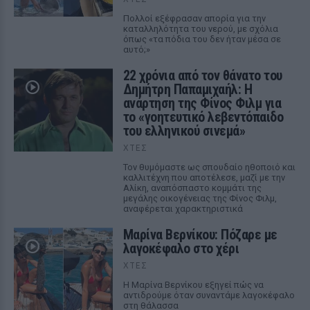
Πολλοί εξέφρασαν απορία για την
καταλληλότητα του νερού, με σχόλια
όπως «τα πόδια του δεν ήταν μέσα σε
αυτό;»
22 χρόνια από τον θάνατο του
Δημήτρη Παπαμιχαήλ: Η
ανάρτηση της Φίνος Φιλμ για
το «γοητευτικό λεβεντόπαιδο
του ελληνικού σινεμά»
ΧΤΕΣ
Τον θυμόμαστε ως σπουδαίο ηθοποιό και
καλλιτέχνη που αποτέλεσε, μαζί με την
Αλίκη, αναπόσπαστο κομμάτι της
μεγάλης οικογένειας της Φίνος Φιλμ,
αναφέρεται χαρακτηριστικά
Μαρίνα Βερνίκου: Πόζαρε με
λαγοκέφαλο στο χέρι
ΧΤΕΣ
Η Μαρίνα Βερνίκου εξηγεί πώς να
αντιδρούμε όταν συναντάμε λαγοκέφαλο
στη θάλασσα