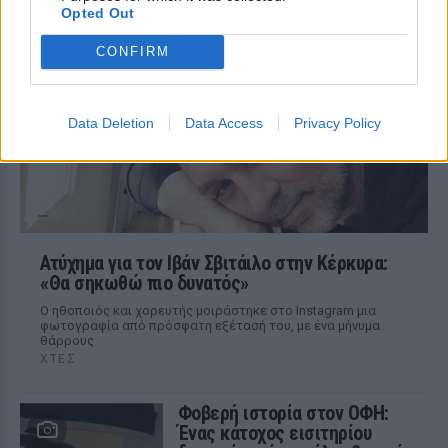
Opted Out
Η επιχειρηματίας έπαθε τροφική
δηλητηρίαση και μοιράστηκε με τους
followers της στο Instagram τις δύσκολες
CONFIRM
ώρες που πέρασε.
Data Deletion
Data Access
Privacy Policy
Ατύχημα για τον Ιβάν Σβιτάιλο στην Κέρκυρα:
«Θα σηκωθώ πιο δυνατός»
Ο ηθοποιός και χορευτής μοιράστηκε στο Instagram μια
φωτογραφία από πρόσφατη εξέτασή του, με ένα μήνυμα
θάρρους
ΧΤΕΣ
Φοβερή ιστορία στον ΟΦΗ:
Ένας κάτοχος εισιτηρίου