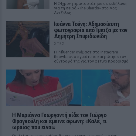
Η 24χρονη πρωτοστάτησε σε εκδήλωση
για τη σειρά «The Shards» στο Λος
Αντζελες
Ιωάννα Τούνη: Αδημοσίευτη
φωτογραφία από Ίμπιζα με τον
Δημήτρη Σπυριδωνίδη
ΧΤΕΣ
Η influencer ανέβασε στο Instagram
throwback στιγμιότυπο και ρώτησε τον
σύντροφό της για τον φετινό προορισμό
Η Μαριάννα Γεωργαντή είδε τον Γιώργο
Φραγκούλη και έμεινε άφωνη: «Καλέ, τι
ωραίος που είναι»
Οι τίτλοι της εφημερίδας Espresso έγιναν αφορμή για ένα