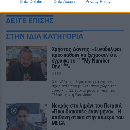
Data Deletion
Data Access
Privacy Policy
ΔΕΙΤΕ ΕΠΙΣΗΣ
ΣΤΗΝ ΙΔΙΑ ΚΑΤΗΓΟΡΙΑ
Χρήστος Δάντης: «Συνάδελφοι
προσπαθούν να ξεχάσουν ότι
έγραψα το """"My Number
One""""»
ΧΤΕΣ
Ο συνθέτης μίλησε ανοιχτά για την
αχαριστία που βιώνει στον χώρο της
μουσικής, 22 χρόνια μετά τη νίκη της
Ελλάδας στη Eurovision.
Νεαρός στο λιμάνι του Πειραιά:
«Πάω διακοπές έναν μήνα» ‑ Η
απίθανη ατάκα στην κάμερα του
MEGA