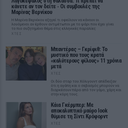
Λαγοκέφαλος στη θάλασσα: Τι πρέπει να
κάνετε αν τον δείτε ‑ Οι συμβουλές της
Μαρίνας Βερνίκου
Η Μαρίνα Βερνίκου εξηγεί τι οφείλουν να κάνουν οι
λουόμενοι αν έρθουν αντιμέτωποι με το ψάρι που έχει γίνει
το πιο συζητημένο θέμα στις ελληνικές παραλίες
ΧΤΕΣ
Μπαντέρας – Γκρίφιθ: Το
μυστικό που τους κρατά
«καλύτερους φίλους» 11 χρόνια
μετά
ΧΤΕΣ
Οι δύο σταρ του Χόλιγουντ απέδειξαν
ότι η αγάπη και ο σεβασμός μπορούν να
διαρκέσουν πέρα από τον γάμο, χάρη και
στην κόρη τους.
Κάια Γκέρμπερ: Με
αποκαλυπτικό μαύρο look
θύμισε τη Σίντι Κρόφορντ
ΧΤΕΣ