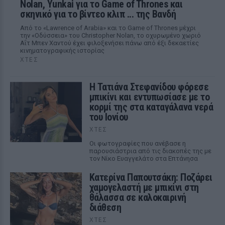
Nolan, Yunkai για το Game of Thrones και
σκηνικό για το βίντεο κλιπ ... της Βανδή
Από το «Lawrence of Arabia» και το Game of Thrones μέχρι
την «Οδύσσεια» του Christopher Nolan, το οχυρωμένο χωριό
Αΐτ Μπεν Χαντού έχει φιλοξενήσει πάνω από έξι δεκαετίες
κινηματογραφικής ιστορίας
ΧΤΕΣ
Η Τατιάνα Στεφανίδου φόρεσε
μπικίνι και εντυπωσίασε με το
κορμί της στα καταγάλανα νερά
του Ιονίου
ΧΤΕΣ
Οι φωτογραφίες που ανέβασε η
παρουσιάστρια από τις διακοπές της με
τον Νίκο Ευαγγελάτο στα Επτάνησα
Κατερίνα Παπουτσάκη: Ποζάρει
χαμογελαστή με μπικίνι στη
θάλασσα σε καλοκαιρινή
διάθεση
ΧΤΕΣ