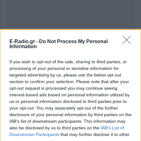
E-Radio.gr -
Do Not Process My Personal
Information
If you wish to opt-out of the sale, sharing to third parties, or
processing of your personal or sensitive information for
targeted advertising by us, please use the below opt-out
section to confirm your selection. Please note that after your
opt-out request is processed you may continue seeing
interest-based ads based on personal information utilized by
Ακολουθήστε το E-Radio.gr στο
Google News
us or personal information disclosed to third parties prior to
και μάθετε πρώτοι
τα πιο hot νέα
.
your opt-out. You may separately opt-out of the further
disclosure of your personal information by third parties on the
Εσύ μπήκες στο E-Daily.gr; Τα νέα της ημέρας
IAB’s list of downstream participants. This information may
και ότι σου κάνει κλικ!
also be disclosed by us to third parties on the
IAB’s List of
Downstream Participants
that may further disclose it to other
Ακολουθήστε το E-Radio.gr και στο Instagram