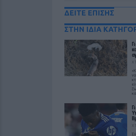
ΔΕΙΤΕ ΕΠΙΣΗΣ
ΣΤΗΝ ΙΔΙΑ ΚΑΤΗΓΟ
Γ
κ
α
Χ
«Κ
να
κτ
εί
ζω
κα
Γ
Υ
Β
Χ
Σύ