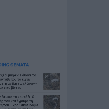
DING ΘΕΜΑΤΑ
ξίδι μικρέ»: Πέθανε το
ουτάβι που το είχαν
σει η αγέλη των λύκων –
ακτικό βίντεο
ν έσωσα το κουτάβι: Ο
ής που κατέγραφε τη
η του μικρού σκυλιού με