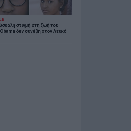
LE
δύσκολη στιγμή στη ζωή του
 Obama δεν συνέβη στον Λευκό