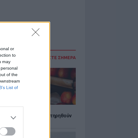
sonal or
ection to
ΔΙΑΒΑΣΤΕ ΣΗΜΕΡΑ
ou may
 personal
out of the
 downstream
B’s List of
τα που μπορουν να διατηρηθούν
ψυγείου το καλοκαίρι