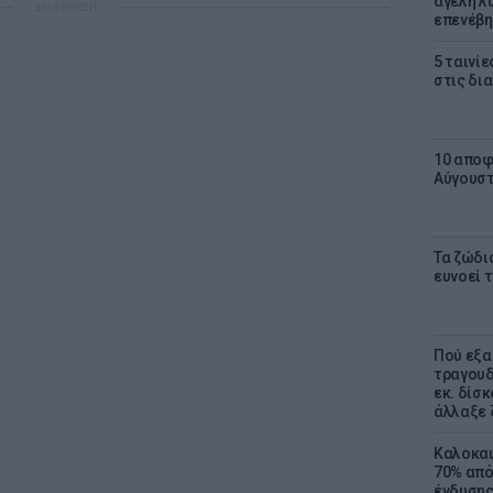
αγέλη λύ
ΔΙΑΦΗΜΙΣΗ
επενέβη
5 ταινίε
στις δι
10 αποφ
Αύγουσ
Τα ζώδια
ευνοεί 
Πού εξα
τραγουδ
εκ. δίσ
άλλαξε 
Καλοκαι
70% από
ένδυσης