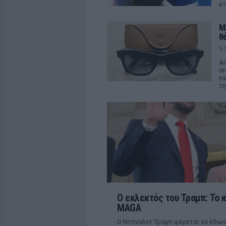
έτ
M
θ
Χ
Απ
We
πε
τη
Ο εκλεκτός του Τραμπ: Το 
MAGA
Ο Ντόναλντ Τραμπ φέρεται να έδωσ