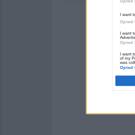
Opted 
I want t
Opted 
I want 
Advertis
Opted 
I want t
of my P
was col
Opted 