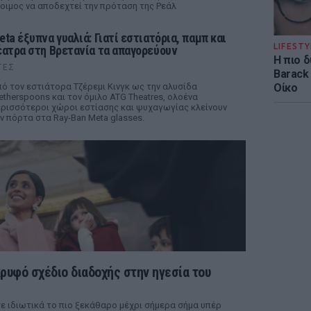
οιμος να αποδεχτεί την πρόταση της Ρεάλ
eta έξυπνα γυαλιά: Γιατί εστιατόρια, παμπ και
LIFESTY
έατρα στη Βρετανία τα απαγορεύουν
Η πιο 
ΤΕΣ
Barack
ό τον εστιάτορα Τζέρεμι Κινγκ ως την αλυσίδα
Οίκο
therspoons και τον όμιλο ATG Theatres, ολοένα
ρισσότεροι χώροι εστίασης και ψυχαγωγίας κλείνουν
ν πόρτα στα Ray-Ban Meta glasses.
κρυφό σχέδιο διαδοχής στην ηγεσία του
ε ιδιωτικά το πιο ξεκάθαρο μέχρι σήμερα σήμα υπέρ