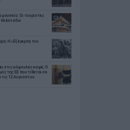
α μουσεία: Οι τουρίστες
 πλέον εδώ
ερα: Η «Εξέγερση του
ζει στις κάψουλες καφέ; Ο
μός της ΕΕ που τίθεται σε
ό τις 12 Αυγούστου