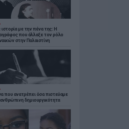
Α
ιστορία με την πένα της: Η
ογράφος που άλλαξε τον ρόλο
ναικών στην Παλαιστίνη
Α
να που ανατρέπει όσα πιστεύαμε
ν ανθρώπινη δημιουργικότητα