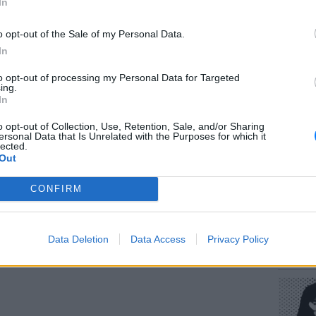
In
ΔΙΑΦΗΜΙΣΗ
o opt-out of the Sale of my Personal Data.
In
to opt-out of processing my Personal Data for Targeted
ΕΥ ΖΗΝ
ing.
Πώς να
In
στους 
o opt-out of Collection, Use, Retention, Sale, and/or Sharing
ersonal Data that Is Unrelated with the Purposes for which it
lected.
Out
CONFIRM
POP CU
Data Deletion
Data Access
Privacy Policy
Η κωμω
νεοπλο