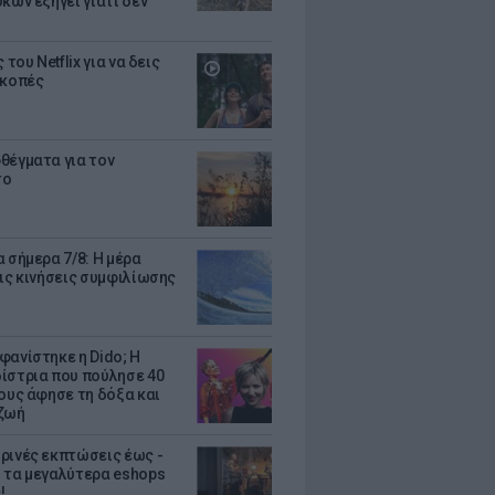
κων εξηγεί γιατί δεν
ς του Netflix για να δεις
ακοπές
θέγματα για τον
το
 σήμερα 7/8: Η μέρα
τις κινήσεις συμφιλίωσης
φανίστηκε η Dido; Η
ίστρια που πούλησε 40
κους άφησε τη δόξα και
ζωή
ρινές εκπτώσεις έως -
 τα μεγαλύτερα eshops
!