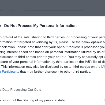
ΔΙΑΦΗΜΙΣΗ
r -
Do Not Process My Personal Information
to opt-out of the sale, sharing to third parties, or processing of your per
formation for targeted advertising by us, please use the below opt-out s
r selection. Please note that after your opt-out request is processed y
eing interest-based ads based on personal information utilized by us or
disclosed to third parties prior to your opt-out. You may separately opt-
losure of your personal information by third parties on the IAB’s list of
. This information may also be disclosed by us to third parties on the
IA
gr στο
Google News
και μάθετε πρώτοι
τα
Participants
that may further disclose it to other third parties.
ΕΥ ΖΗΝ
 μπείτε στην
ροή ειδήσεων
του E-Daily.gr
6 φρού
l Data Processing Opt Outs
εκτός 
r και στο Instagram
o opt-out of the Sharing of my personal data.