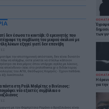
ΘΕΜΑΤ
ΡΙΑ
Έγραψε 
δημοσι
των γυ
ιατί δεν έσωσα το κουτάβι: Ο ερευνητής που
ατέγραφε τη συμβίωση του μικρού σκυλιού με
γέλη λύκων εξηγεί γιατί δεν επενέβη
ΤΕΣ
ρατάμε την επιστημονική απόσταση, δεν είναι δυνατόν
 πάω να επέμβω, ούτε γίνεται να στείλω κάποιον
ηνίατρο σε ένα μέρος όπου υπάρχει αγέλη με λύκους,
ναι επικίνδυνο» λέει στο protothema.gr ο διδάκτορας
ολογίας του ΑΠΘ, Θεόδωρος Κομηνός - Έχουν πεθάνει
ι έξι λυκόπουλα
ΘΕΜΑΤ
Η έρευ
για τη
ια πάντα στη Ρεάλ Μαδρίτης ο Βινίσιους:
πογράφει νέο εξαετές συμβόλαιο ο
ραζιλιάνος
ΤΕΣ
μφωνα με τον Φαμπρίτσιο Ρομάνο ο Βραζιλιάνος είναι