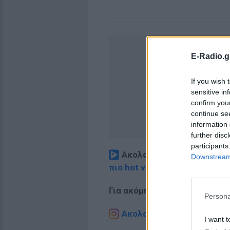
E-Radio.g
If you wish 
sensitive in
confirm you
continue se
information 
further disc
participants
Ακολουθήστε το E-Radio.
Downstream 
πιο hot νέα
.
Για ακόμη περισσότερα
νέα
,
Persona
Ακολουθήστε το E-Radio.g
I want t