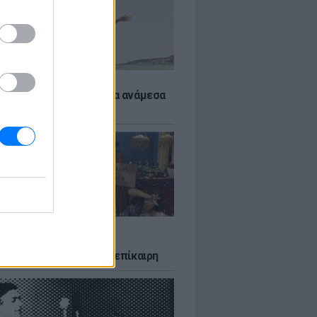
 αποφύγεις το σύγκαμα ανάμεσα
μηρούς
LTURE
δία που σατίρισε τον
υτισμό και παραμένει επίκαιρη