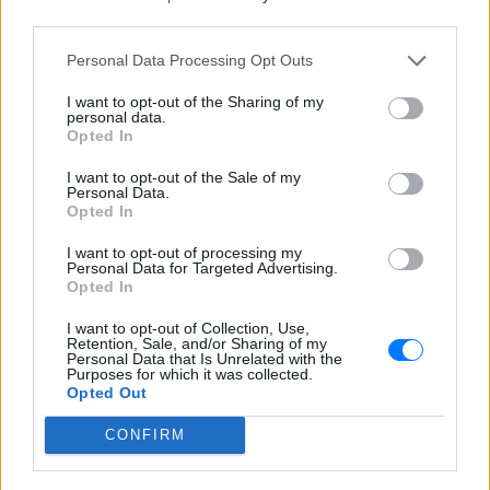
third parties.
σταδιακή αύξηση της προκαταβολής, τότε οι
κρατήσεις από τα 1.210,4 ευρώ που είναι σήμερα (ή
Personal Data Processing Opt Outs
το 48% του εισοδήματος) θα διαμορφωθούν το
I want to opt-out of the Sharing of my
2018 ή το 2019 στα 1.583,2 ευρώ ή στο 63% του
personal data.
εισοδήματος. Αντίστοιχα, ένας αγρότης των 10.000
Opted In
ευρώ, που επιβαρύνεται σήμερα με το 20%-25% του
I want to opt-out of the Sale of my
εισοδήματός του για φόρους και ασφαλιστικές
Personal Data.
Opted In
εισφορές, θα φτάσει να δίνει το 47% του
εισοδήματός του.
I want to opt-out of processing my
Personal Data for Targeted Advertising.
Opted In
ΔΙΑΦΗΜΙΣΗ
I want to opt-out of Collection, Use,
Retention, Sale, and/or Sharing of my
Personal Data that Is Unrelated with the
Purposes for which it was collected.
Opted Out
CONFIRM