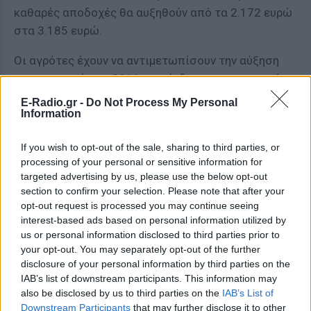
καθαρές αποδοχές θα αυξηθούν από τα 2.172 ευρώ
στα 3.185 ευρώ.
Οι αγρότες έχουν να αντιμετωπίσουν την αύξηση
των εισφορών το 2016, τη σύνδεση των εισφορών
με το εισόδημα το 2017, τη σταδιακή αύξηση του
E-Radio.gr -
Do Not Process My Personal
Information
φορολογικού συντελεστή από το 13% στο 26%,
αλλά και την αύξηση του συντελεστή υπολογισμού
If you wish to opt-out of the sale, sharing to third parties, or
της προκαταβολής φόρου από το 27,5% που ήταν
processing of your personal or sensitive information for
πέρυσι στο 100%. Ακόμη και για έναν αγρότη με
targeted advertising by us, please use the below opt-out
εξαιρετικά χαμηλό εισόδημα, της τάξεως των 2.500
section to confirm your selection. Please note that after your
ευρώ, προκύπτουν επιβαρύνσεις.
opt-out request is processed you may continue seeing
interest-based ads based on personal information utilized by
Αν σήμερα είναι ασφαλισμένος στην 3η κλάση του
us or personal information disclosed to third parties prior to
your opt-out. You may separately opt-out of the further
ΟΓΑ, ο αγρότης πληρώνει 954,2 ευρώ τον χρόνο. Το
disclosure of your personal information by third parties on the
2016, οι εισφορές θα ανέβουν στα 1.215,6 ευρώ. Ο
IAB’s list of downstream participants. This information may
φόρος σήμερα είναι 200,95 ευρώ, αλλά σταδιακά θα
also be disclosed by us to third parties on the
IAB’s List of
αυξηθεί στα 357 ευρώ. Αν ληφθεί υπΆ όψιν και η
Downstream Participants
that may further disclose it to other