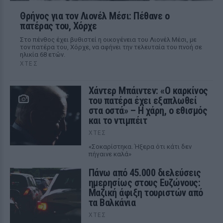
Θρήνος για τον Λιονέλ Μέσι: Πέθανε ο
πατέρας του, Χόρχε
Στο πένθος έχει βυθιστεί η οικογένεια του Λιονέλ Μέσι, με
τον πατέρα του, Χόρχε, να αφήνει την τελευταία του πνοή σε
ηλικία 68 ετών.
ΧΤΕΣ
Χάντερ Μπάιντεν: «Ο καρκίνος
του πατέρα έχει εξαπλωθεί
στα οστά» – Η χάρη, ο εθισμός
και το ντιμπέιτ
ΧΤΕΣ
«Σοκαρίστηκα. Ήξερα ότι κάτι δεν
πήγαινε καλά»
Πάνω από 45.000 διελεύσεις
ημερησίως στους Ευζώνους:
Μαζική άφιξη τουριστών από
τα Βαλκάνια
ΧΤΕΣ