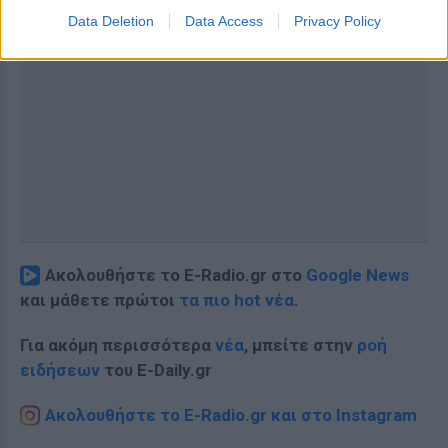
Data Deletion
Data Access
Privacy Policy
Ακολουθήστε το E-Radio.gr στο
Google News
και μάθετε πρώτοι
τα πιο hot νέα
.
Για ακόμη περισσότερα
νέα
, μπείτε στην
ροή
ειδήσεων
του E-Daily.gr
Ακολουθήστε το E-Radio.gr και στο Instagram