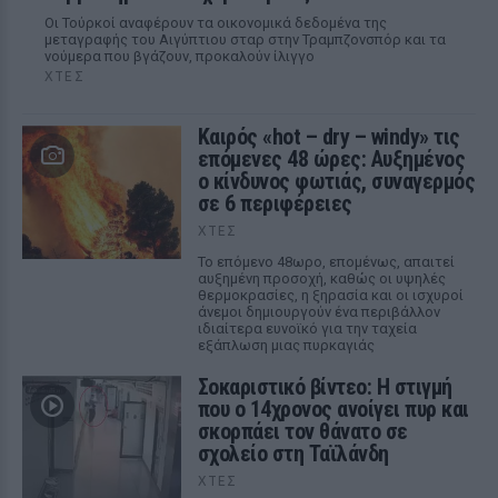
Οι Τούρκοί αναφέρουν τα οικονομικά δεδομένα της
μεταγραφής του Αιγύπτιου σταρ στην Τραμπζονσπόρ και τα
νούμερα που βγάζουν, προκαλούν ίλιγγο
ΧΤΕΣ
Καιρός «hot – dry – windy» τις
επόμενες 48 ώρες: Αυξημένος
ο κίνδυνος φωτιάς, συναγερμός
σε 6 περιφέρειες
ΧΤΕΣ
Το επόμενο 48ωρο, επομένως, απαιτεί
αυξημένη προσοχή, καθώς οι υψηλές
θερμοκρασίες, η ξηρασία και οι ισχυροί
άνεμοι δημιουργούν ένα περιβάλλον
ιδιαίτερα ευνοϊκό για την ταχεία
εξάπλωση μιας πυρκαγιάς
Σοκαριστικό βίντεο: Η στιγμή
που ο 14χρονος ανοίγει πυρ και
σκορπάει τον θάνατο σε
σχολείο στη Ταϊλάνδη
ΧΤΕΣ